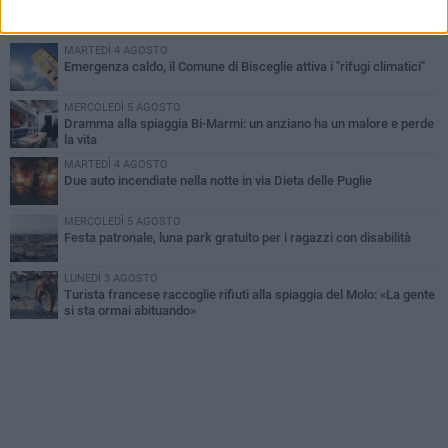
Ragazzi biscegliesi diventano virali dopo un'esibizione
improvvisata in aeroporto a Roma-Fiumicino
MARTEDÌ 4 AGOSTO
Emergenza caldo, il Comune di Bisceglie attiva i "rifugi climatici"
MERCOLEDÌ 5 AGOSTO
Dramma alla spiaggia Bi-Marmi: un anziano ha un malore e perde
la vita
MARTEDÌ 4 AGOSTO
Due auto incendiate nella notte in via Dieta delle Puglie
MERCOLEDÌ 5 AGOSTO
Festa patronale, luna park gratuito per i ragazzi con disabilità
LUNEDÌ 3 AGOSTO
Turista francese raccoglie rifiuti alla spiaggia del Molo: «La gente
si sta ormai abituando»