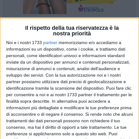
Il rispetto della tua riservatezza è la
nostra priorità
Noi e i nostri 1733
partner
memorizziamo e/o accediamo a
informazioni su un dispositivo, come i cookie, e trattiamo dati
Ore 3:16 di martedì 2 giugno, in piena notte. La telecamera
personali, come identificatori univoci e informazioni standard
esterna di videosorveglianza della SP Gioielli di via Imbriani
inviate da un dispositivo per annunci e contenuti personalizzati,
riprende l'arrivo di un'auto grigia che accosta in retromarcia
misurazione di annunci e contenuti, analisi dell'audience e
in una stradina adiacente. Pochi secondi dopo tre uomini,
sviluppo dei servizi.
Con la tua autorizzazione noi e i nostri
incappucciati, iniziano a scassinare la saracinesca: dopo
partner possiamo utilizzare dati precisi di geolocalizzazione e
identificazione tramite la scansione del dispositivo. Puoi fare clic
esserci riusciti, due sono poi passati a rompere il vetro della
per consentire a noi e ai nostri 1733 partner il trattamento per le
porta d'ingresso per introdursi all'interno (mentre uno si è
finalità sopra descritte. In alternativa puoi accedere a
posizionato al centro della strada con un estintore),
informazioni più dettagliate e modificare le tue preferenze prima
noncuranti dell'allarme che è scattato e ha probabilmente
di acconsentire o di negare il consenso.
Si rende noto che alcuni
svegliato alcuni residenti della zona (molto abitata).
trattamenti dei dati personali possono non richiedere il tuo
consenso, ma hai il diritto di opporti a tale trattamento. Le tue
Le scioccanti immagini della telecamera, pubblicate sui
preferenze si applicheranno solo a questo sito web. Puoi