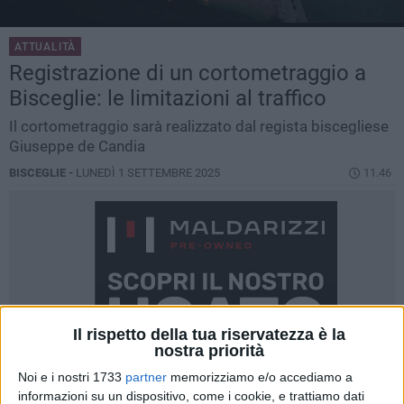
ATTUALITÀ
Registrazione di un cortometraggio a
Bisceglie: le limitazioni al traffico
Il cortometraggio sarà realizzato dal regista biscegliese
Giuseppe de Candia
BISCEGLIE -
LUNEDÌ 1 SETTEMBRE 2025
11.46
Il rispetto della tua riservatezza è la
nostra priorità
Noi e i nostri 1733
partner
memorizziamo e/o accediamo a
informazioni su un dispositivo, come i cookie, e trattiamo dati