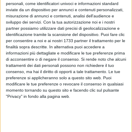
personali, come identificatori univoci e informazioni standard
inviate da un dispositivo per annunci e contenuti personalizzati,
misurazione di annunci e contenuti, analisi dell'audience e
sviluppo dei servizi.
Con la tua autorizzazione noi e i nostri
partner possiamo utilizzare dati precisi di geolocalizzazione e
identificazione tramite la scansione del dispositivo. Puoi fare clic
per consentire a noi e ai nostri 1733 partner il trattamento per le
La città di Bisceglie sarà ancora l'ambientazione dei lavori
finalità sopra descritte. In alternativa puoi accedere a
del regista biscegliese Giuseppe De Candia, con l'ordinanza
informazioni più dettagliate e modificare le tue preferenze prima
126 sono state disposte alcune limitazioni alla circolazione
di acconsentire o di negare il consenso.
Si rende noto che alcuni
veicolare per consentire le riprese in sicurezza del
trattamenti dei dati personali possono non richiedere il tuo
cortometraggio "La nostra ultima estate"
consenso, ma hai il diritto di opporti a tale trattamento. Le tue
preferenze si applicheranno solo a questo sito web. Puoi
modificare le tue preferenze o revocare il consenso in qualsiasi
Il progetto, che racconta una storia di amori giovanili e
momento tornando su questo sito e facendo clic sul pulsante
amicizie ambientata durante una vacanza estiva in Puglia,
"Privacy" in fondo alla pagina web.
vedrà la partecipazione di troupe e attori che gireranno tra
via La Spiaggia e via Berlino.
Lunedì primo settembre, dalle 8 alle 12 istituito il divieto di
sosta con rimozione coatta per tutti i veicoli ad eccezione dei