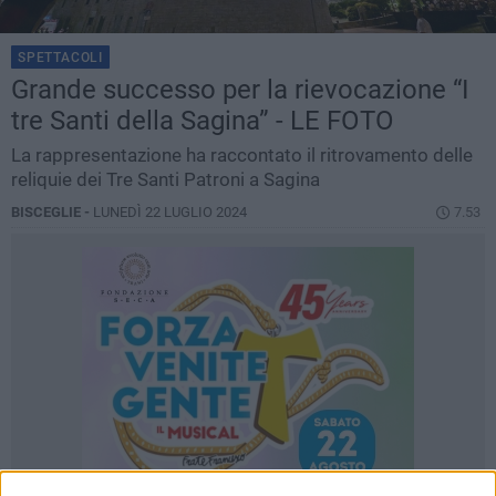
SPETTACOLI
Grande successo per la rievocazione “I
tre Santi della Sagina” - LE FOTO
La rappresentazione ha raccontato il ritrovamento delle
reliquie dei Tre Santi Patroni a Sagina
BISCEGLIE -
LUNEDÌ 22 LUGLIO 2024
7.53