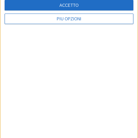
ACCETTO
PIÙ OPZIONI
Altri contenuti a tema
Cominciati i preparativi della
rievocazione storica de "I
Tre Santi della Sagina"