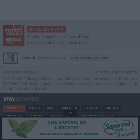
BISCEGLIEVIVA APP
Scarica l'applicazione per iPhone,
iPad e Android e ricevi notizie push
Contatti
Policy e Privacy
GOCITY NEWS PLATFORM
Notizie da
Bisceglie
Direttore
Antonio Quinto
© 2001-2026 BisceglieViva è un portale gestito da InnovaNews srl. Partita iva
08059640725. Testata giornalistica telematica registrata presso il Tribunale di
Trani. Tutti i diritti riservati.
BISCEGLIE
ANDRIA
BARI
BARLETTA
BITONTO
CANOSA
CERIGNOLA
CORATO
GIOVINAZZO
MARGHERITA DI SAVOIA
MINERVINO
MODUGNO
MOLFETTA
PUGLIA
RUVO
SAN FERDINANDO
SPINAZZOLA
TERLIZZI
TRANI
TRINITAPOLI