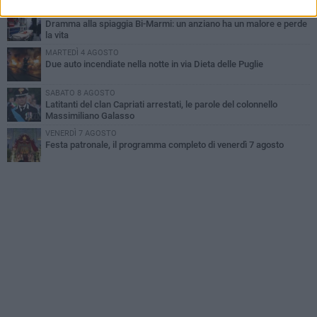
MERCOLEDÌ 5 AGOSTO
Dramma alla spiaggia Bi-Marmi: un anziano ha un malore e perde
la vita
MARTEDÌ 4 AGOSTO
Due auto incendiate nella notte in via Dieta delle Puglie
SABATO 8 AGOSTO
Latitanti del clan Capriati arrestati, le parole del colonnello
Massimiliano Galasso
VENERDÌ 7 AGOSTO
Festa patronale, il programma completo di venerdì 7 agosto