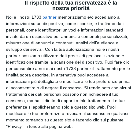
Il rispetto della tua riservatezza è la
nostra priorità
Noi e i nostri 1733
partner
memorizziamo e/o accediamo a
14
informazioni su un dispositivo, come i cookie, e trattiamo dati
personali, come identificatori univoci e informazioni standard
inviate da un dispositivo per annunci e contenuti personalizzati,
misurazione di annunci e contenuti, analisi dell'audience e
Uno degli eventi più attesi dell'estate biscegliese ha
sviluppo dei servizi.
Con la tua autorizzazione noi e i nostri
registrato ancora una volta una grande partecipazione di
partner possiamo utilizzare dati precisi di geolocalizzazione e
pubblico. Sabato 20 e domenica 21 luglio, le vie del centro
identificazione tramite la scansione del dispositivo. Puoi fare clic
storico di Bisceglie sono state animate dalla rievocazione
per consentire a noi e ai nostri 1733 partner il trattamento per le
storica "I Tre Santi della Sagina", organizzata
finalità sopra descritte. In alternativa puoi accedere a
dall'associazione Trani Tradizioni.
informazioni più dettagliate e modificare le tue preferenze prima
di acconsentire o di negare il consenso.
Si rende noto che alcuni
trattamenti dei dati personali possono non richiedere il tuo
La rievocazione, che racconta il ritrovamento delle reliquie
consenso, ma hai il diritto di opporti a tale trattamento. Le tue
dei Tre Santi Patroni a Sagina nel 1167, è diventata un
preferenze si applicheranno solo a questo sito web. Puoi
appuntamento fisso e molto amato dai cittadini. Il corteo
modificare le tue preferenze o revocare il consenso in qualsiasi
storico, con costumi d'epoca e rappresentazioni teatrali, ha
momento tornando su questo sito e facendo clic sul pulsante
riportato in vita un episodio fondamentale della storia locale,
"Privacy" in fondo alla pagina web.
coinvolgendo un pubblico entusiasta di tutte le età. L'evento