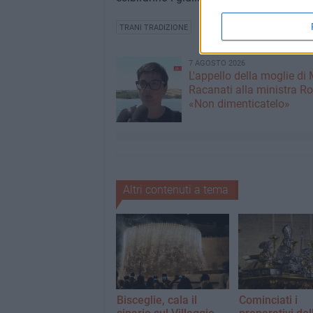
TRANI TRADIZIONE
7 AGOSTO 2026
L'appello della moglie di
Racanati alla ministra Ro
«Non dimenticatelo»
Altri contenuti a tema
Bisceglie, cala il
Cominciati i