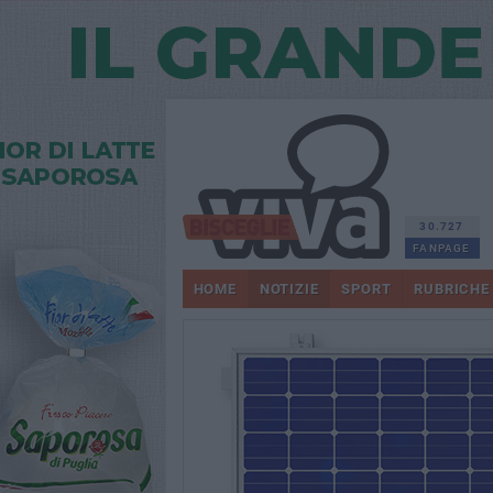
30.727
FANPAGE
HOME
NOTIZIE
SPORT
RUBRICHE