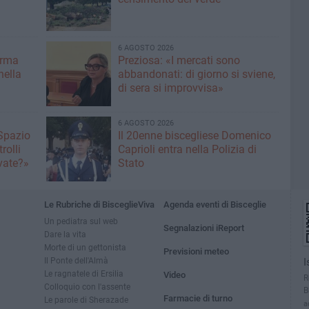
6 AGOSTO 2026
erma
Preziosa: «I mercati sono
nella
abbandonati: di giorno si sviene,
di sera si improvvisa»
6 AGOSTO 2026
 Spazio
Il 20enne biscegliese Domenico
rolli
Caprioli entra nella Polizia di
ivate?»
Stato
Le Rubriche di BisceglieViva
Agenda eventi di Bisceglie
Un pediatra sul web
Segnalazioni iReport
Dare la vita
Morte di un gettonista
Previsioni meteo
Il Ponte dell'Almà
I
Le ragnatele di Ersilia
Video
R
Colloquio con l'assente
B
Farmacie di turno
Le parole di Sherazade
a