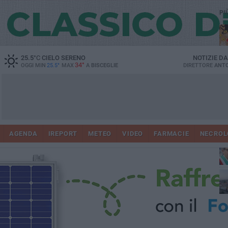
PI
25.5
°C
CIELO SERENO
NOTIZIE D
34°
OGGI MIN
25.5°
MAX
A
BISCEGLIE
DIRETTORE
ANTO
AGENDA
IREPORT
METEO
VIDEO
FARMACIE
NECROL