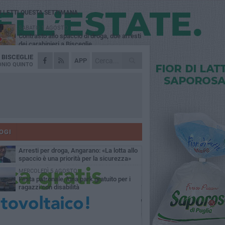
Ù LETTI QUESTA SETTIMANA
SABATO 1 AGOSTO
Contrasto allo spaccio di droga, due arresti
dei carabinieri a Bisceglie
A
BISCEGLIE
MARTEDÌ 4 AGOSTO
APP
Emergenza caldo, il Comune di Bisceglie
NIO QUINTO
attiva i "rifugi climatici"
MERCOLEDÌ 5 AGOSTO
Dramma alla spiaggia Bi-Marmi: un
anziano ha un malore e perde la vita
MARTEDÌ 4 AGOSTO
Due auto incendiate nella notte in via Dieta
delle Puglie
OGI
SABATO 1 AGOSTO
Arresti per droga, Angarano: «La lotta allo
spaccio è una priorità per la sicurezza»
MERCOLEDÌ 5 AGOSTO
Festa patronale, luna park gratuito per i
ragazzi con disabilità