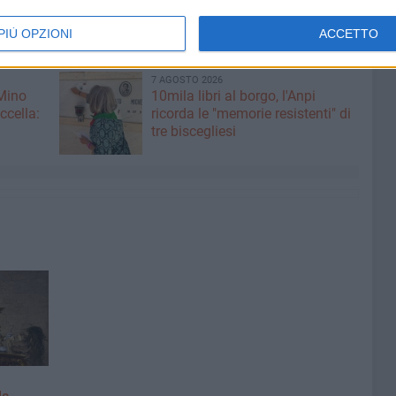
PIÙ OPZIONI
ACCETTO
7 AGOSTO 2026
 Mino
10mila libri al borgo, l'Anpi
ccella:
ricorda le "memorie resistenti" di
tre biscegliesi