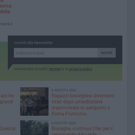
la
torica
 della
terrà il
Iscriviti alla Newsletter
Iscriviti
Iscrivendoti accetti i
termini
e la
privacy policy
6 AGOSTO 2026
ani tre
Ragazzi biscegliesi diventano
 grandi
virali dopo un'esibizione
improvvisata in aeroporto a
Roma-Fiumicino
6 AGOSTO 2026
Quercia:
Bisceglie, continua l'iter per il
censimento del verde