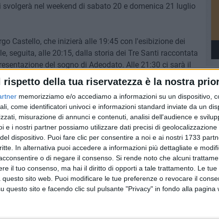
si svolgerà nel weekend di sabato 20 e domenica 21 luglio
go Castello, che inizierà alle 19:45 con l'esibizione dei
e, seguita, alle 20:15, dalla storia dei Tre Santi raccontata
resentazione del sogno di Adeodato. Alle 21:30 ci sarà il
artenza del corteo storico da Largo Castello per proseguire
l rispetto della tua riservatezza è la nostra prior
ia Trieste, via Cristoforo Colombo, Largo Purgatorio, per poi
artner
memorizziamo e/o accediamo a informazioni su un dispositivo, c
 22:30 ci sarà una nuova esibizione dei giullari di spade
ali, come identificatori univoci e informazioni standard inviate da un di
zzati, misurazione di annunci e contenuti, analisi dell'audience e svilupp
i e i nostri partner possiamo utilizzare dati precisi di geolocalizzazione 
 alle ore 19:45 con l'esibizione dei giullari di spade.
del dispositivo. Puoi fare clic per consentire a noi e ai nostri 1733 partn
e proseguirà su corso Umberto, via Mauro Panunzio, via
critte. In alternativa puoi accedere a informazioni più dettagliate e modif
n Michele, via Aldo Moro, via Dondolo, Piazza Vittorio
acconsentire o di negare il consenso.
Si rende noto che alcuni trattamen
e il tuo consenso, ma hai il diritto di opporti a tale trattamento. Le tue
rconi e via Cardinale Dell'Olio, dove ci sarà una sosta
 questo sito web. Puoi modificare le tue preferenze o revocare il conse
ia Frisari e si arriverà su via Trento. La serata terminerà
questo sito e facendo clic sul pulsante "Privacy" in fondo alla pagina
e l'esibizione del gruppo di giocolieri e mangiafuoco de "I
o Sauro e sul Torrione Sant'Angelo, dove alle 22:30 si