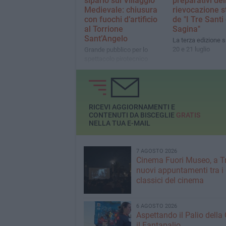
sipario sul Villaggio
preparativi del
Medievale: chiusura
rievocazione s
con fuochi d’artificio
de "I Tre Santi
al Torrione
Sagina"
Sant’Angelo
La terza edizione si 
20 e 21 luglio
Grande pubblico per lo
spettacolo pirotecnico
RICEVI AGGIORNAMENTI E
CONTENUTI DA BISCEGLIE
GRATIS
NELLA TUA E-MAIL
7 AGOSTO 2026
Cinema Fuori Museo, a Tr
nuovi appuntamenti tra i
classici del cinema
6 AGOSTO 2026
Aspettando il Palio della 
il Fantapalio