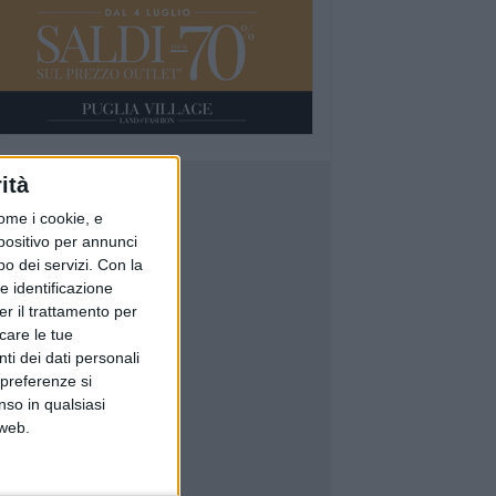
ità
ome i cookie, e
spositivo per annunci
o dei servizi.
Con la
e identificazione
er il trattamento per
icare le tue
ti dei dati personali
 preferenze si
nso in qualsiasi
 web.