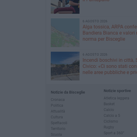
6 AGOSTO 2026
Alga tossica, ARPA conf
Bandiera Bianca e valori 
norma per Bisceglie
6 AGOSTO 2026
Incendi boschivi in città,
Civico: «Ci sono stati cont
nelle aree pubbliche e pr
Notizie sportive
Notizie da Bisceglie
Atletica leggera
Cronaca
Basket
Politica
Calcio
Attualità
Calcio a 5
Cultura
Ciclismo
Spettacoli
Rugby
Territorio
Sport a 360°
Scuola