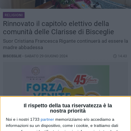
RELIGIONI
Rinnovato il capitolo elettivo della
comunità delle Clarisse di Bisceglie
Suor Cristiana Francesca Rigante continuerà ad essere la
madre abbadessa
BISCEGLIE -
SABATO 29 GIUGNO 2024
14.43
Il rispetto della tua riservatezza è la
nostra priorità
Noi e i nostri 1733
partner
memorizziamo e/o accediamo a
informazioni su un dispositivo, come i cookie, e trattiamo dati