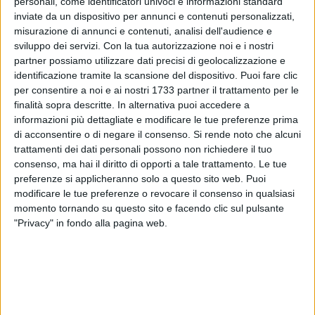
personali, come identificatori univoci e informazioni standard
inviate da un dispositivo per annunci e contenuti personalizzati,
misurazione di annunci e contenuti, analisi dell'audience e
sviluppo dei servizi.
Con la tua autorizzazione noi e i nostri
49
partner possiamo utilizzare dati precisi di geolocalizzazione e
identificazione tramite la scansione del dispositivo. Puoi fare clic
per consentire a noi e ai nostri 1733 partner il trattamento per le
La fraternità delle sorelle povere di Santa Chiara del
finalità sopra descritte. In alternativa puoi accedere a
monastero San Luigi di Bisceglie, nella solennità dei Santi
informazioni più dettagliate e modificare le tue preferenze prima
di acconsentire o di negare il consenso.
Si rende noto che alcuni
Apostoli Pietro e Paolo, ha celebrato il capitolo elettivo
trattamenti dei dati personali possono non richiedere il tuo
presieduto dall'arcivescovo di Trani-Barletta-Bisceglie,
consenso, ma hai il diritto di opporti a tale trattamento. Le tue
monsignor Leonardo D'Ascenzo, alla presenza
preferenze si applicheranno solo a questo sito web. Puoi
dell'assistente fra Michele Carriero.
modificare le tue preferenze o revocare il consenso in qualsiasi
momento tornando su questo sito e facendo clic sul pulsante
Il nuovo direttivo è composto dall'Abbadessa Madre
"Privacy" in fondo alla pagina web.
Cristiana Francesca Rigante, dalla vicaria suor Teresa
Tempesta e dalla discreta suor Alessandra Amata Lacasella.
9 AGOSTO 2026
Latitanti del clan Capriati arrestati, Angarano:
«Fiducia nelle forze dell'ordine»