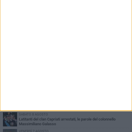
PIÙ LETTI QUESTA SETTIMANA
GIOVEDÌ 6 AGOSTO
Ragazzi biscegliesi diventano virali dopo un'esibizione
improvvisata in aeroporto a Roma-Fiumicino
MARTEDÌ 4 AGOSTO
Emergenza caldo, il Comune di Bisceglie attiva i "rifugi climatici"
MERCOLEDÌ 5 AGOSTO
Dramma alla spiaggia Bi-Marmi: un anziano ha un malore e perde
la vita
MARTEDÌ 4 AGOSTO
Due auto incendiate nella notte in via Dieta delle Puglie
SABATO 8 AGOSTO
Latitanti del clan Capriati arrestati, le parole del colonnello
Massimiliano Galasso
VENERDÌ 7 AGOSTO