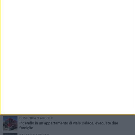
PIÙ LETTI QUESTA SETTIMANA
GIOVEDÌ 6 AGOSTO
Ragazzi biscegliesi diventano virali dopo un'esibizione
improvvisata in aeroporto a Roma-Fiumicino
MARTEDÌ 4 AGOSTO
Emergenza caldo, il Comune di Bisceglie attiva i "rifugi climatici"
SABATO 8 AGOSTO
Festa Patronale, il programma completo di sabato 8 agosto
MERCOLEDÌ 5 AGOSTO
Dramma alla spiaggia Bi-Marmi: un anziano ha un malore e perde
la vita
DOMENICA 9 AGOSTO
Incendio in un appartamento di viale Calace, evacuate due
famiglie