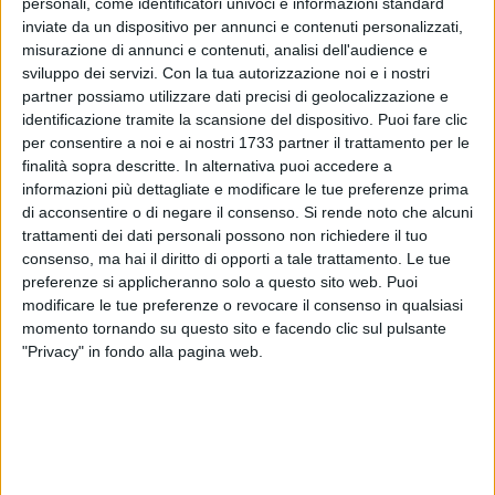
personali, come identificatori univoci e informazioni standard
inviate da un dispositivo per annunci e contenuti personalizzati,
misurazione di annunci e contenuti, analisi dell'audience e
sviluppo dei servizi.
Con la tua autorizzazione noi e i nostri
partner possiamo utilizzare dati precisi di geolocalizzazione e
20
identificazione tramite la scansione del dispositivo. Puoi fare clic
per consentire a noi e ai nostri 1733 partner il trattamento per le
finalità sopra descritte. In alternativa puoi accedere a
informazioni più dettagliate e modificare le tue preferenze prima
La Compagnia dei Teatranti ha comunicato il rinvio a data
di acconsentire o di negare il consenso.
Si rende noto che alcuni
da destinarsi dello spettacolo "Al Gran Cafè chantant",
trattamenti dei dati personali possono non richiedere il tuo
inizialmente in programma domenica 17 luglio al Teatro
consenso, ma hai il diritto di opporti a tale trattamento. Le tue
Mediterraneo di Bisceglie alle ore 21.
preferenze si applicheranno solo a questo sito web. Puoi
modificare le tue preferenze o revocare il consenso in qualsiasi
Ragioni connesse al Covid (positività emerse all'interno del
momento tornando su questo sito e facendo clic sul pulsante
cast) hanno costretto gli organizzatori a cancellare l'evento
"Privacy" in fondo alla pagina web.
biscegliese, con l'auspicio di poter comunicare in tempi brevi
la collocazione della messa in scena.
10 AGOSTO 2026
Benedetto Grillo: «Colpito da un proiettile