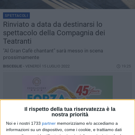
SPETTACOLI
Rinviato a data da destinarsi lo
spettacolo della Compagnia dei
Teatranti
"Al Gran Cafè chantant" sarà messo in scena
prossimamente
BISCEGLIE -
VENERDÌ 15 LUGLIO 2022
19.25
Il rispetto della tua riservatezza è la
nostra priorità
Noi e i nostri 1733
partner
memorizziamo e/o accediamo a
informazioni su un dispositivo, come i cookie, e trattiamo dati