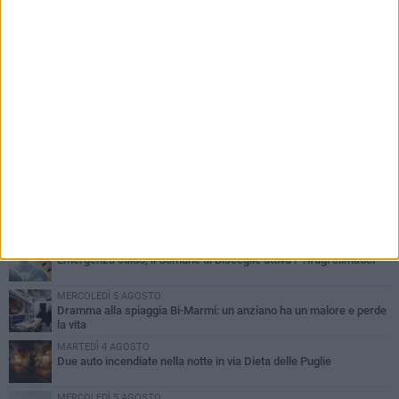
PIÙ LETTI QUESTA SETTIMANA
GIOVEDÌ 6 AGOSTO
Ragazzi biscegliesi diventano virali dopo un'esibizione
improvvisata in aeroporto a Roma-Fiumicino
MARTEDÌ 4 AGOSTO
Emergenza caldo, il Comune di Bisceglie attiva i "rifugi climatici"
MERCOLEDÌ 5 AGOSTO
Dramma alla spiaggia Bi-Marmi: un anziano ha un malore e perde
la vita
MARTEDÌ 4 AGOSTO
Due auto incendiate nella notte in via Dieta delle Puglie
MERCOLEDÌ 5 AGOSTO