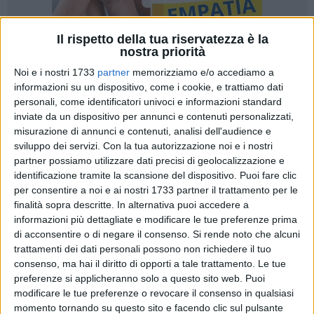
Il rispetto della tua riservatezza è la
nostra priorità
Noi e i nostri 1733
partner
memorizziamo e/o accediamo a
44
A cura di
informazioni su un dispositivo, come i cookie, e trattiamo dati
CRISTINA SCARASCIULLO
personali, come identificatori univoci e informazioni standard
inviate da un dispositivo per annunci e contenuti personalizzati,
misurazione di annunci e contenuti, analisi dell'audience e
sviluppo dei servizi.
Con la tua autorizzazione noi e i nostri
L'Ufficio Scolastico Regionale per la Puglia ha pubblicato il
partner possiamo utilizzare dati precisi di geolocalizzazione e
verbale del tavolo tecnico riguardante il controverso piano di
identificazione tramite la scansione del dispositivo. Puoi fare clic
dimensionamento scolastico per l'anno 2025/26. La riforma,
per consentire a noi e ai nostri 1733 partner il trattamento per le
che prevede accorpamenti tra istituti scolastici, ha già
finalità sopra descritte. In alternativa puoi accedere a
sollevato numerose critiche e preoccupazioni tra i dirigenti
informazioni più dettagliate e modificare le tue preferenze prima
scolastici.
di acconsentire o di negare il consenso.
Si rende noto che alcuni
trattamenti dei dati personali possono non richiedere il tuo
consenso, ma hai il diritto di opporti a tale trattamento. Le tue
A Bisceglie, si prospetta l'accorpamento del Liceo "Leonardo
preferenze si applicheranno solo a questo sito web. Puoi
da Vinci" con il Liceo Economico Sociale del "G. Dell'Olio",
modificare le tue preferenze o revocare il consenso in qualsiasi
portando a un totale di 1007 iscritti. Parallelamente, l'Istituto
momento tornando su questo sito e facendo clic sul pulsante