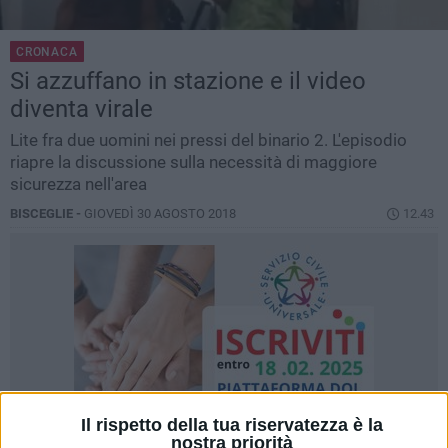
CRONACA
Si azzuffano in stazione e il video
diventa virale
Lite fra due uomini nei pressi del binario 2. L'episodio
riapre la discussione sulla necessità di maggiore
sicurezza nell'area
BISCEGLIE -
GIOVEDÌ 30 AGOSTO 2018
12.43
Il rispetto della tua riservatezza è la
nostra priorità