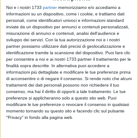
Noi e i nostri 1733
partner
memorizziamo e/o accediamo a
informazioni su un dispositivo, come i cookie, e trattiamo dati
personali, come identificatori univoci e informazioni standard
inviate da un dispositivo per annunci e contenuti personalizzati,
167
misurazione di annunci e contenuti, analisi dell'audience e
sviluppo dei servizi.
Con la tua autorizzazione noi e i nostri
partner possiamo utilizzare dati precisi di geolocalizzazione e
È divenuto virale nel giro di pochissime ore il video nel quale
identificazione tramite la scansione del dispositivo. Puoi fare clic
si mostra la lite, dapprima verbale, fra due uomini, sfociata
per consentire a noi e ai nostri 1733 partner il trattamento per le
finalità sopra descritte. In alternativa puoi accedere a
in una vera e propria zuffa nei pressi del binario 2 della
informazioni più dettagliate e modificare le tue preferenze prima
stazione ferroviaria di Bisceglie.
di acconsentire o di negare il consenso.
Si rende noto che alcuni
trattamenti dei dati personali possono non richiedere il tuo
La discussione, a quanto pare per futili motivi, è
consenso, ma hai il diritto di opporti a tale trattamento. Le tue
rapidamente degenerata: sono volati calci e ceffoni tra i
preferenze si applicheranno solo a questo sito web. Puoi
contendenti fino all'intervento di alcuni altri viaggiatori che
modificare le tue preferenze o revocare il consenso in qualsiasi
sono riusciti a separarli. Uno dei due è stato
momento tornando su questo sito e facendo clic sul pulsante
"Privacy" in fondo alla pagina web.
successivamente redarguito e invitato ad allontanarsi.
L'episodio ha riaperto, inevitabilmente, il dibattito