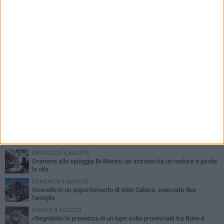
PIÙ LETTI QUESTA SETTIMANA
GIOVEDÌ 6 AGOSTO
Ragazzi biscegliesi diventano virali dopo un'esibizione
improvvisata in aeroporto a Roma-Fiumicino
MARTEDÌ 4 AGOSTO
Emergenza caldo, il Comune di Bisceglie attiva i "rifugi climatici"
SABATO 8 AGOSTO
Festa Patronale, il programma completo di sabato 8 agosto
MERCOLEDÌ 5 AGOSTO
Dramma alla spiaggia Bi-Marmi: un anziano ha un malore e perde
la vita
DOMENICA 9 AGOSTO
Incendio in un appartamento di viale Calace, evacuate due
famiglie
SABATO 8 AGOSTO
«Segnalata la presenza di un lupo sulla provinciale tra Ruvo e