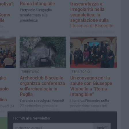
Roma Intangibile
otiva":
trascuratezza e
irregolarità nella
Pierpaolo Sinigaglia
 Soms
segnaletica: la
riconfermato alla
ile
segnalazione sulla
presidenza
litoranea di Bisceglie
lla
 mutuo
L'appello del gruppo politico
ese
#nelmodogiusto: "Non si
addice a una città turistica"
TERRITORIO
TERRITORIO
lie
Archeoclub Bisceglie
Un convegno per la
organizza conferenza
salute con Giuseppe
uolo
sull'archeologia in
Vitobello a “Roma
Puglia
Intangibile”
lico
L'evento si svolgerà venerdì
I temi dell’incontro sulla
27 settembre presso la
prevenzione sono stati
giovedì 24
sede di Roma Intangibile.
indirizzati verso le
ala
Molte le associazioni a
aspettative di vita e lo stato
Iscriviti alla Newsletter
supporto dell'iniziativa
di salute, dopo la pandemia
da Coronavirus
Iscriviti