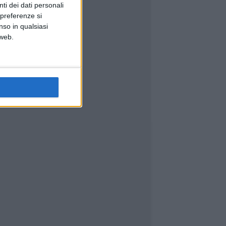
ti dei dati personali
 preferenze si
nso in qualsiasi
 web.