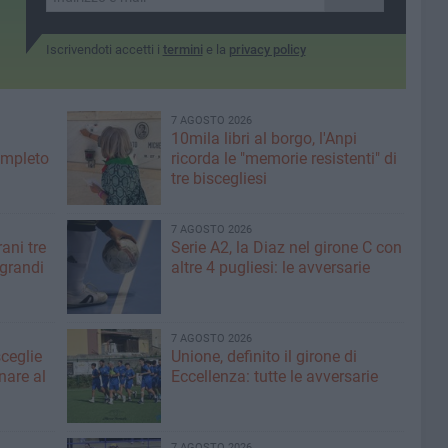
Iscrivendoti accetti i
termini
e la
privacy policy
7 AGOSTO 2026
10mila libri al borgo, l'Anpi
ompleto
ricorda le "memorie resistenti" di
tre biscegliesi
7 AGOSTO 2026
ani tre
Serie A2, la Diaz nel girone C con
 grandi
altre 4 pugliesi: le avversarie
7 AGOSTO 2026
sceglie
Unione, definito il girone di
nare al
Eccellenza: tutte le avversarie
7 AGOSTO 2026