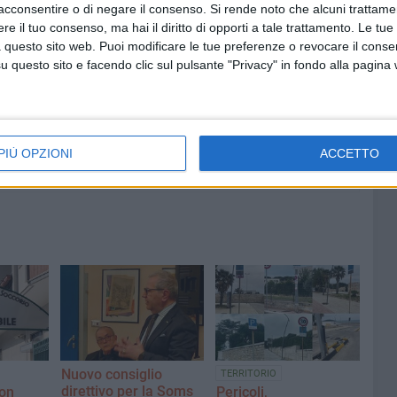
acconsentire o di negare il consenso.
Si rende noto che alcuni trattamen
e il tuo consenso, ma hai il diritto di opporti a tale trattamento. Le tue
ANGIBILE
 questo sito web. Puoi modificare le tue preferenze o revocare il conse
questo sito e facendo clic sul pulsante "Privacy" in fondo alla pagina
7 AGOSTO 2026
 Mino
Festa patronale, il programma
ccella:
completo di venerdì 7 agosto
PIÙ OPZIONI
ACCETTO
Nuovo consiglio
TERRITORIO
direttivo per la Soms
on
Pericoli,