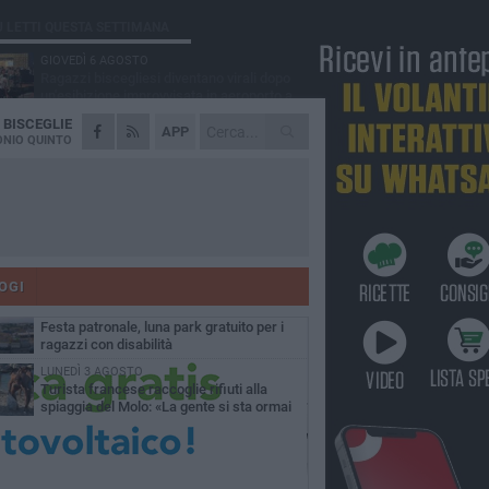
Ù LETTI QUESTA SETTIMANA
GIOVEDÌ 6 AGOSTO
Ragazzi biscegliesi diventano virali dopo
un'esibizione improvvisata in aeroporto a
ma-Fiumicino
A
BISCEGLIE
MARTEDÌ 4 AGOSTO
APP
Emergenza caldo, il Comune di Bisceglie
NIO QUINTO
attiva i "rifugi climatici"
MERCOLEDÌ 5 AGOSTO
Dramma alla spiaggia Bi-Marmi: un
anziano ha un malore e perde la vita
MARTEDÌ 4 AGOSTO
Due auto incendiate nella notte in via Dieta
delle Puglie
OGI
MERCOLEDÌ 5 AGOSTO
Festa patronale, luna park gratuito per i
ragazzi con disabilità
LUNEDÌ 3 AGOSTO
Turista francese raccoglie rifiuti alla
spiaggia del Molo: «La gente si sta ormai
ituando»