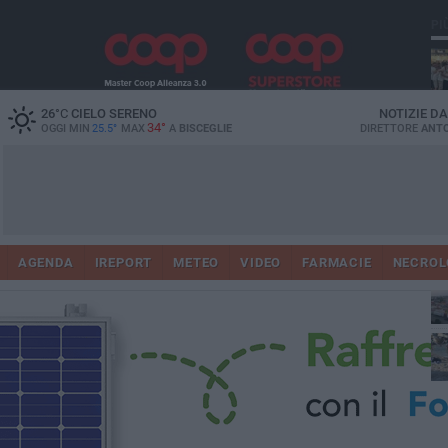
PI
Ro
26
°C
CIELO SERENO
NOTIZIE D
34°
OGGI MIN
25.5°
MAX
A
BISCEGLIE
DIRETTORE
ANTO
AGENDA
IREPORT
METEO
VIDEO
FARMACIE
NECROL
ab