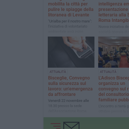
mobilita la città per
intelligenza em
pulire le spiagge della
presentazione
litoranea di Levante
letteraria alla
Roma Intangib
"Un'alba per il nostro mare":
l'iniziativa di volontariato
Nuova iniziativa de
ambientale avrà inizio
società operaia di
domenica 12 luglio
soccorso biscegli
ATTUALITÀ
ATTUALITÀ
Bisceglie, Convegno
L'Adisco Bisceg
sulla sicurezza sul
organizza un
lavoro: un'emergenza
convegno sul r
da affrontare
del consultorio
familiare pubb
Venerdì 22 novembre alle
18.30 presso la sede
L'incontro si terrà 
dell'Associazione Roma
ottobre presso la s
Intangibile
convegni di Roma
Intangibile