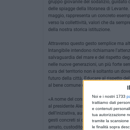
gruppo giovanile del sodalizio, guidato d
delle spiagge della litoranea di Levante.
maggio, rappresenta un concreto esempio
verso la collettività, valori che da sem
della nostra storica istituzione.
Attraverso questo gesto semplice ma alt
Intangibile intendono richiamare l'attenz
salvaguardia del mare e del rispetto deg
nelle nuove generazioni, un più forte se
cura del territorio non è soltanto un dove
futuro della città. Educare al rispetto de
al bene comune e alla valorizzazione del
I
Noi e i nostri 1733
p
«A nome del consiglio di amministrazione
trattiamo dati person
al presidente Alessandro Dell'Olio, ai gi
e contenuti personali
dell'iniziativa, auspicando una sempre p
tua autorizzazione no
gesti concreti si costruisce una comunità
tramite la scansione 
amato, custodito e rispettato» ha dichiar
le finalità sopra des