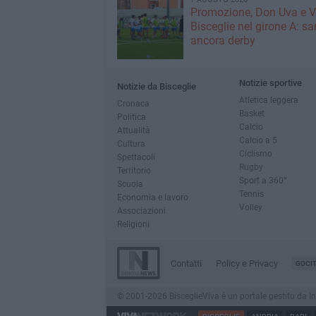
Promozione, Don Uva e V
Bisceglie nel girone A: sa
ancora derby
Notizie sportive
Notizie da Bisceglie
Atletica leggera
Cronaca
Basket
Politica
Calcio
Attualità
Calcio a 5
Cultura
Ciclismo
Spettacoli
Rugby
Territorio
Sport a 360°
Scuola
Tennis
Economia e lavoro
Volley
Associazioni
Religioni
Contatti
Policy e Privacy
GOCI
© 2001-2026 BisceglieViva è un portale gestito da Inno