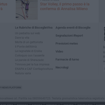
irtus
Star Volley, il primo passo è la
rà
conferma di Annalisa Mileno
Le Rubriche di BisceglieViva
Agenda eventi di Bisceglie
Un pediatra sul web
Segnalazioni iReport
Dare la vita
Morte di un gettonista
Previsioni meteo
Il Ponte dell'Almà
I
Le ragnatele di Ersilia
Video
R
Colloquio con l'assente
B
Farmacie di turno
Le parole di Sherazade
a
T-innova per la tua impresa
Necrologi
ENAPA e CAF Confagricoltura
Natura varia
TY NEWS PLATFORM
vaNews srl. Partita iva 08059640725. Testata giornalistica telematica registrata press