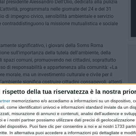
al presidente Alessandro Dell'Olio, dedicata alla pulizia
 L'attività, programmata nelle giornate del 24 e del 31
 di impegno civico, sensibilità ambientale e servizio
pre contraddistinguono la missione mutualistica e sociale
amente significativo, i giovani della Soms Roma
ione sull'importanza della tutela dell'ambiente, della
li spazi comuni, promuovendo nei cittadini, soprattutto
nso di responsabilità e appartenenza alla comunità: «La
re morale, ma un investimento culturale e civile per il
ll'ambiente significa costruire cittadini consapevoli, attenti
 patrimonio naturale che ci appartiene».
l rispetto della tua riservatezza è la nostra prior
artner
memorizziamo e/o accediamo a informazioni su un dispositivo, c
 e dell'intero sodalizio, rivolgo un sentito ringraziamento
ali, come identificatori univoci e informazioni standard inviate da un di
ovani partecipanti e a quanti contribuiranno alla riuscita
zzati, misurazione di annunci e contenuti, analisi dell'audience e svilupp
iù ampia partecipazione della cittadinanza. Con piccoli
i e i nostri partner possiamo utilizzare dati precisi di geolocalizzazione 
 migliore. E il mare, come insegnavano i nostri padri, va
del dispositivo. Puoi fare clic per consentire a noi e ai nostri 1733 partn
ato il presidente Pierpaolo Sinigaglia.
critte. In alternativa puoi accedere a informazioni più dettagliate e modif