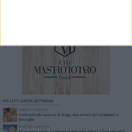
Paolo De Lucci
PIÙ LETTI QUESTA SETTIMANA
SABATO 1 AGOSTO
Contrasto allo spaccio di droga, due arresti dei carabinieri a
Bisceglie
MARTEDÌ 4 AGOSTO
Emergenza caldo, il Comune di Bisceglie attiva i "rifugi climatici"