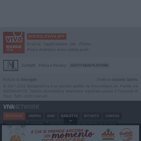
BISCEGLIEVIVA APP
Scarica l'applicazione per iPhone,
iPad e Android e ricevi notizie push
Contatti
Policy e Privacy
GOCITY NEWS PLATFORM
Notizie da
Bisceglie
Direttore
Antonio Quinto
© 2001-2026 BisceglieViva è un portale gestito da InnovaNews srl. Partita iva
08059640725. Testata giornalistica telematica registrata presso il Tribunale di
Trani. Tutti i diritti riservati.
BISCEGLIE
ANDRIA
BARI
BARLETTA
BITONTO
CANOSA
CERIGNOLA
CORATO
GIOVINAZZO
MARGHERITA DI SAVOIA
MINERVINO
MODUGNO
MOLFETTA
PUGLIA
RUVO