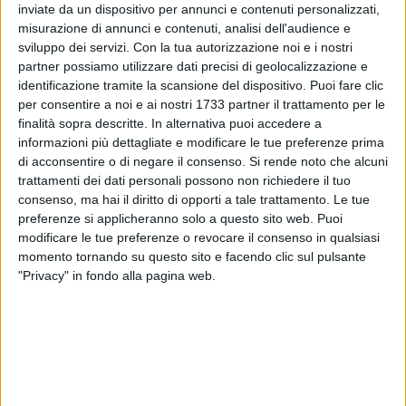
delle donne possiede un conto corrente intestato
inviate da un dispositivo per annunci e contenuti personalizzati,
personalmente, mentre il 12,9% dispone esclusivamente di
misurazione di annunci e contenuti, analisi dell'audience e
un conto cointestato con il partner o con altri familiari e il
sviluppo dei servizi.
Con la tua autorizzazione noi e i nostri
partner possiamo utilizzare dati precisi di geolocalizzazione e
4,8% non ha alcun conto corrente.
identificazione tramite la scansione del dispositivo. Puoi fare clic
per consentire a noi e ai nostri 1733 partner il trattamento per le
Si tratta di conseguenze invisibili della violenza di genere nel
finalità sopra descritte. In alternativa puoi accedere a
suo più ampio spettro, di stereotipi patriarcali e costrutti
informazioni più dettagliate e modificare le tue preferenze prima
sociali lesivi della dignità della donna e della sua integrità
di acconsentire o di negare il consenso.
Si rende noto che alcuni
psico-fisica.
trattamenti dei dati personali possono non richiedere il tuo
consenso, ma hai il diritto di opporti a tale trattamento. Le tue
preferenze si applicheranno solo a questo sito web. Puoi
Allo scopo di sensibilizzare sul tema dell'autonomia
modificare le tue preferenze o revocare il consenso in qualsiasi
economico-finanziaria e su una vita che possa soddisfare
momento tornando su questo sito e facendo clic sul pulsante
pienamente ogni donna, il Rotary Club di Bisceglie ha
"Privacy" in fondo alla pagina web.
organizzato e promosso nella serata di venerdì 10 aprile
presso l'Hotel Salsello un'iniziativa di formazione e
discussione con il contributo di due relatrici di grandissimo
livello quali Emanuela Megli, imprenditrice, scrittrice,
editorialista della Gazzetta del Mezzogiorno e creatrice del
blog "Agil@mente" su giovani, donne, lavoro e famiglie e