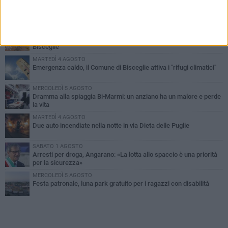
PIÙ LETTI QUESTA SETTIMANA
SABATO 1 AGOSTO
Contrasto allo spaccio di droga, due arresti dei carabinieri a
Bisceglie
MARTEDÌ 4 AGOSTO
Emergenza caldo, il Comune di Bisceglie attiva i "rifugi climatici"
MERCOLEDÌ 5 AGOSTO
Dramma alla spiaggia Bi-Marmi: un anziano ha un malore e perde
la vita
MARTEDÌ 4 AGOSTO
Due auto incendiate nella notte in via Dieta delle Puglie
SABATO 1 AGOSTO
Arresti per droga, Angarano: «La lotta allo spaccio è una priorità
per la sicurezza»
MERCOLEDÌ 5 AGOSTO
Festa patronale, luna park gratuito per i ragazzi con disabilità