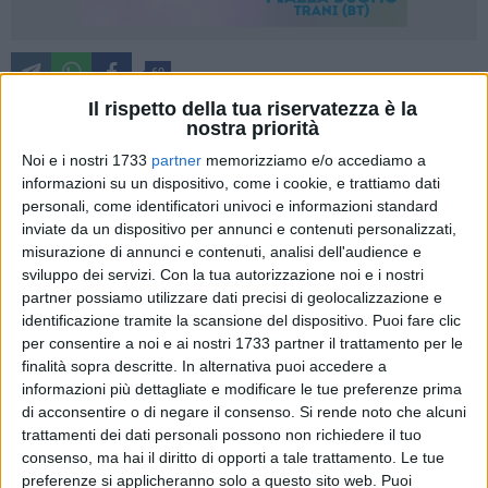
60
Il rispetto della tua riservatezza è la
nostra priorità
«I lavori di pulizia e le ultime rifiniture alla scuola "don
Noi e i nostri 1733
partner
memorizziamo e/o accediamo a
informazioni su un dispositivo, come i cookie, e trattiamo dati
Pasquale Uva", nel quartiere Salnitro, stanno procedendo in
personali, come identificatori univoci e informazioni standard
maniera efficace». Lo ha sostenuto l'assessore comunale
inviate da un dispositivo per annunci e contenuti personalizzati,
all'istruzione Vittoria Sasso a seguito della segnalazione
misurazione di annunci e contenuti, analisi dell'audience e
inoltrata da Giorgia Preziosa, consigliere di minoranza, a
sviluppo dei servizi.
Con la tua autorizzazione noi e i nostri
BisceglieViva che ha effettuato un sopralluogo sul posto.
partner possiamo utilizzare dati precisi di geolocalizzazione e
identificazione tramite la scansione del dispositivo. Puoi fare clic
«Scattare e divulgare alla stampa fotografie mentre i lavori
per consentire a noi e ai nostri 1733 partner il trattamento per le
finalità sopra descritte. In alternativa puoi accedere a
sono in corso e non sono ultimati non rende giustizia a chi si
informazioni più dettagliate e modificare le tue preferenze prima
sta adoperando e non traccia la verità dei fatti. Così come
di acconsentire o di negare il consenso.
Si rende noto che alcuni
non è corretto trarre conclusioni mentre sono in corso le
trattamenti dei dati personali possono non richiedere il tuo
operazioni. Infatti, in realtà, risulta già asfaltato il piazzale
consenso, ma hai il diritto di opporti a tale trattamento. Le tue
antistante, ritoccato il muretto accanto all'ingresso, si sta
preferenze si applicheranno solo a questo sito web. Puoi