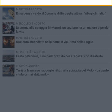
improvvisata in aeroporto a Roma-Fiumicino
MARTEDÌ 4 AGOSTO
Emergenza caldo, il Comune di Bisceglie attiva i "rifugi climatici"
MERCOLEDÌ 5 AGOSTO
Dramma alla spiaggia Bi-Marmi: un anziano ha un malore e perde
la vita
MARTEDÌ 4 AGOSTO
Due auto incendiate nella notte in via Dieta delle Puglie
MERCOLEDÌ 5 AGOSTO
Festa patronale, luna park gratuito per i ragazzi con disabilità
LUNEDÌ 3 AGOSTO
Turista francese raccoglie rifiuti alla spiaggia del Molo: «La gente
si sta ormai abituando»