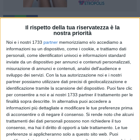
Il rispetto della tua riservatezza è la
nostra priorità
Noi e i nostri 1733
partner
memorizziamo e/o accediamo a
Il sindaco di Bisceglie
Angelantonio Angarano
ha
informazioni su un dispositivo, come i cookie, e trattiamo dati
annunciato l'ingresso in giunta di
Laura Pasquale
e
personali, come identificatori univoci e informazioni standard
Pierpaolo Pedone
, che andranno a rimpiazzare i
inviate da un dispositivo per annunci e contenuti personalizzati,
dimissionari Maurizio Di Pinto e Angela Monterisi.
misurazione di annunci e contenuti, analisi dell'audience e
sviluppo dei servizi.
Con la tua autorizzazione noi e i nostri
partner possiamo utilizzare dati precisi di geolocalizzazione e
A Pasquale sono state affidate le deleghe a politiche
identificazione tramite la scansione del dispositivo. Puoi fare clic
giovanili, servizio civile, marketing territoriale e turismo, sport
per consentire a noi e ai nostri 1733 partner il trattamento per le
e tempo libero, trasporti e mobilità sostenibile, diritti e
finalità sopra descritte. In alternativa puoi accedere a
benessere degli animali, transizione ambientale ed
informazioni più dettagliate e modificare le tue preferenze prima
energetica (oltre ad attuazione del Pnrr). Pedone si occuperà
di acconsentire o di negare il consenso.
Si rende noto che alcuni
invece di manutenzioni, verde pubblico e pubblica
trattamenti dei dati personali possono non richiedere il tuo
consenso, ma hai il diritto di opporti a tale trattamento. Le tue
illuminazione, arredo e decoro urbano, servizi cimiteriali,
preferenze si applicheranno solo a questo sito web. Puoi
viabilità, comunità energetiche e attuazione Pnrr.