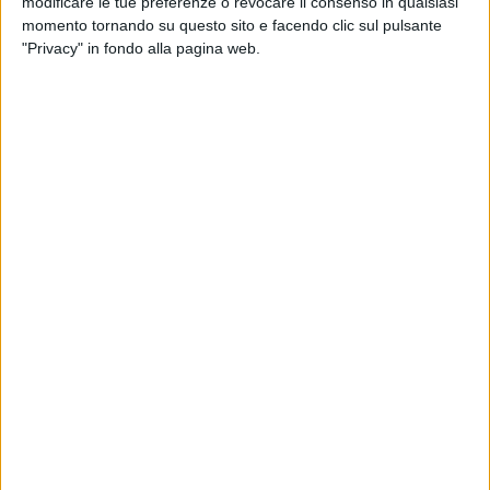
modificare le tue preferenze o revocare il consenso in qualsiasi
momento tornando su questo sito e facendo clic sul pulsante
Il Sindaco ha disposto una rimodulazione delle deleghe
"Privacy" in fondo alla pagina web.
assessorili:
assessore e vicesindaco Angelo Consiglio: bilancio e
programmazione, urbanistica e politiche del territorio,
igiene e sviluppo sostenibile, centro storico, edilizia
privata, attuazione Pnrr;
assessore Roberta Rigante: politiche sociali,
integrazione ed inclusione, sussidiarietà, politiche di
genere e pari opportunità, politiche ed emergenze
abitative, agenzia per la casa, lavori pubblici,
partecipazione e beni comuni, gentilezza, attuazione
Pnrr;
assessore Onofrio Musco: sviluppo economico e
attività produttive, s.u.a.p., contratti e appalti,
contenzioso, rapporti con partecipate, transizione
digitale, blue economy e sviluppo costiero, attuazione
Pnrr;