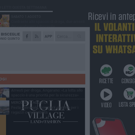
Ù LETTI QUESTA SETTIMANA
SABATO 1 AGOSTO
Contrasto allo spaccio di droga, due arresti
dei carabinieri a Bisceglie
A
BISCEGLIE
MARTEDÌ 4 AGOSTO
APP
Emergenza caldo, il Comune di Bisceglie
NIO QUINTO
attiva i "rifugi climatici"
MERCOLEDÌ 5 AGOSTO
Dramma alla spiaggia Bi-Marmi: un
anziano ha un malore e perde la vita
MARTEDÌ 4 AGOSTO
Due auto incendiate nella notte in via Dieta
delle Puglie
OGI
SABATO 1 AGOSTO
Arresti per droga, Angarano: «La lotta allo
spaccio è una priorità per la sicurezza»
MERCOLEDÌ 5 AGOSTO
Festa patronale, luna park gratuito per i
ragazzi con disabilità