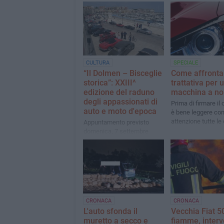
CULTURA
SPECIALE
“Il Dolmen – Bisceglie
Come affronta
storica”: XXIII^
trattativa per 
edizione del raduno
macchina a no
degli appassionati di
Prima di firmare il 
auto e moto d'epoca
è bene leggere co
attenzione tutte le
Appuntamento previsto
domenica, 7 settembre
CRONACA
CRONACA
L'auto sfonda il
Vecchia Fiat 5
muretto a secco e
fiamme, interv