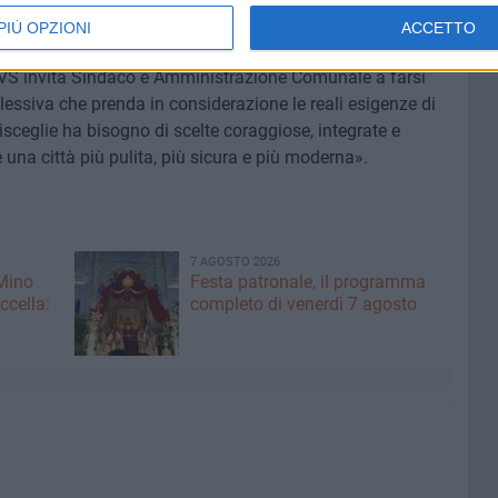
ionale, generando solo frustrazione e contrarietà alle
PIÙ OPZIONI
ACCETTO
la certezza che l'esercizio della politica è per prima cosa
, AVS invita Sindaco e Amministrazione Comunale a farsi
lessiva che prenda in considerazione le reali esigenze di
 Bisceglie ha bisogno di scelte coraggiose, integrate e
 una città più pulita, più sicura e più moderna».
7 AGOSTO 2026
 Mino
Festa patronale, il programma
ccella:
completo di venerdì 7 agosto