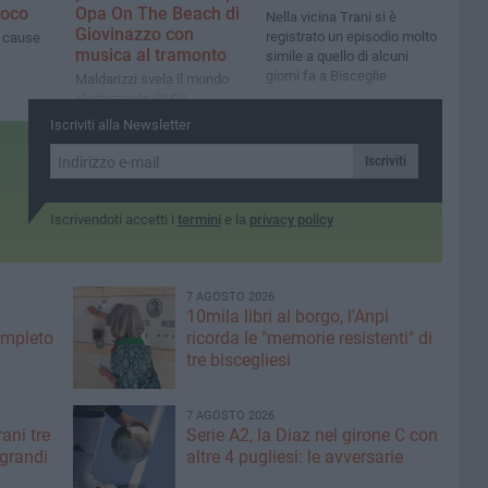
uoco
Opa On The Beach di
Nella vicina Trani si è
Giovinazzo con
registrato un episodio molto
e cause
musica al tramonto
simile a quello di alcuni
giorni fa a Bisceglie
Maldarizzi svela il mondo
elettrizzante BMW
nell’evento in collaborazione
Iscriviti alla Newsletter
con il Polifonic
Iscriviti
Iscrivendoti accetti i
termini
e la
privacy policy
7 AGOSTO 2026
10mila libri al borgo, l'Anpi
ompleto
ricorda le "memorie resistenti" di
tre biscegliesi
7 AGOSTO 2026
ani tre
Serie A2, la Diaz nel girone C con
 grandi
altre 4 pugliesi: le avversarie