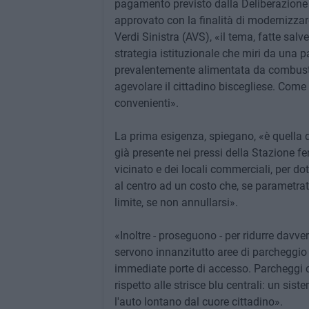
pagamento previsto dalla Deliberazione
approvato con la finalità di modernizzar
Verdi Sinistra (AVS), «il tema, fatte sal
strategia istituzionale che miri da una par
prevalentemente alimentata da combustibi
agevolare il cittadino biscegliese. Come
convenienti».
La prima esigenza, spiegano, «è quella di
già presente nei pressi della Stazione f
vicinato e dei locali commerciali, per do
al centro ad un costo che, se parametrato
limite, se non annullarsi».
«Inoltre - proseguono - per ridurre davve
servono innanzitutto aree di parcheggio 
immediate porte di accesso. Parcheggi c
rispetto alle strisce blu centrali: un sist
l'auto lontano dal cuore cittadino».