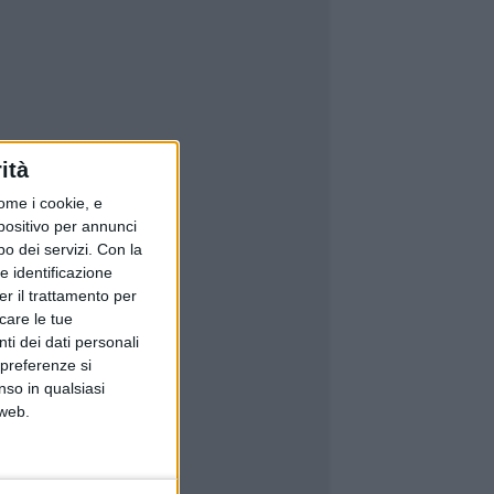
ità
ome i cookie, e
spositivo per annunci
o dei servizi.
Con la
e identificazione
er il trattamento per
icare le tue
ti dei dati personali
 preferenze si
nso in qualsiasi
 web.