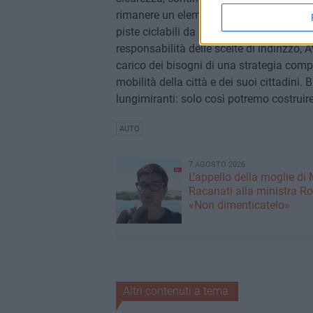
rimanere un elemento isolato e poco funz
piste ciclabili da parte del cittadino Nel
responsabilità delle scelte di indirizzo
carico dei bisogni di una strategia comp
mobilità della città e dei suoi cittadini.
lungimiranti: solo così potremo costruire
AUTO
7 AGOSTO 2026
L'appello della moglie di
Racanati alla ministra Ro
«Non dimenticatelo»
Altri contenuti a tema