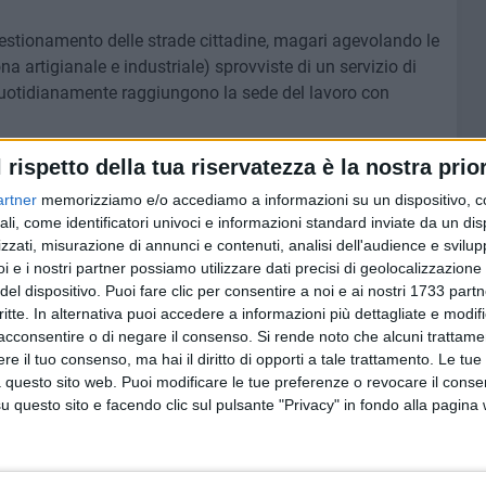
estionamento delle strade cittadine, magari agevolando le
ona artigianale e industriale) sprovviste di un servizio di
e quotidianamente raggiungono la sede del lavoro con
l rispetto della tua riservatezza è la nostra prior
i misure dirette a promuovere la mobilità sostenibile,
città che avrebbero potuto coinvolgere i Mobility Manager
artner
memorizziamo e/o accediamo a informazioni su un dispositivo, c
ali, come identificatori univoci e informazioni standard inviate da un di
zzati, misurazione di annunci e contenuti, analisi dell'audience e svilupp
i e i nostri partner possiamo utilizzare dati precisi di geolocalizzazione 
on un previsionale di cassa di oltre 700mila euro, si
del dispositivo. Puoi fare clic per consentire a noi e ai nostri 1733 partn
ittadini biscegliesi, soprattutto nel periodo estivo, per
critte. In alternativa puoi accedere a informazioni più dettagliate e modif
 da concordare con la Confcommercio e Confesercenti che
acconsentire o di negare il consenso.
Si rende noto che alcuni trattamen
elle strisce blu».
e il tuo consenso, ma hai il diritto di opporti a tale trattamento. Le tue
 questo sito web. Puoi modificare le tue preferenze o revocare il conse
- le piste ciclabili non possono essere ridotte a semplici
questo sito e facendo clic sul pulsante "Privacy" in fondo alla pagina
 recente pista ciclabile di Via della Repubblica è solo un
o stradale senza una progettazione coerente, che integri
ssione con le principali aree della città, rischia di