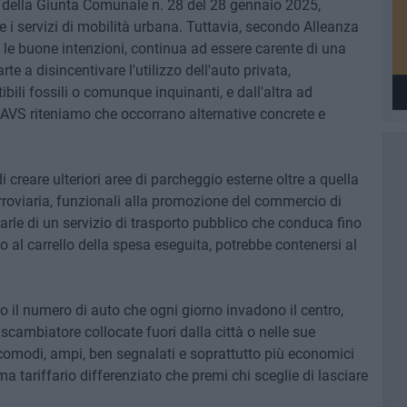
 della Giunta Comunale n. 28 del 28 gennaio 2025,
e i servizi di mobilità urbana. Tuttavia, secondo Alleanza
ve le buone intenzioni, continua ad essere carente di una
te a disincentivare l'utilizzo dell'auto privata,
li fossili o comunque inquinanti, e dall'altra ad
 AVS riteniamo che occorrano alternative concrete e
 creare ulteriori aree di parcheggio esterne oltre a quella
erroviaria, funzionali alla promozione del commercio di
tarle di un servizio di trasporto pubblico che conduca fino
 al carrello della spesa eseguita, potrebbe contenersi al
ro il numero di auto che ogni giorno invadono il centro,
scambiatore collocate fuori dalla città o nelle sue
omodi, ampi, ben segnalati e soprattutto più economici
ema tariffario differenziato che premi chi sceglie di lasciare