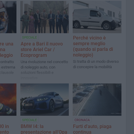
Perché vicino è
SPECIALE
sempre meglio
re una
Apre a Bari il nuovo
(quando si parla di
una
store Ariel Car /
noleggio)
leggio
Ecoprogram
Si tratta di un modo diverso
contratto
Una rivoluzione nel concetto
di concepire la mobilità
n estrema
di noleggio auto, con
 clausole
soluzioni flessibili e
innovative
SPECIALE
CRONACA
00 in
BMW I4: la
Furti d'auto, piaga
ento
presentazione all’Opa
continua