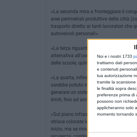
«La seconda mira a fronteggiare il cong
aree perimetrali produttive della città (z
trasporto diretto ai tanti lavoratori ch
autoveicoli personali».
I
«La terza riguarda la reiterata assenza d
alternativa all'uso degli autoveicoli in 
Noi e i nostri 1733
p
delle scuole, quindi bicibus e piedibus».
trattiamo dati person
e contenuti personali
tua autorizzazione no
«La quarta, infine, attiene al fatto che c
tramite la scansione 
sarebbe potuto intervenire in favore dei c
le finalità sopra des
generare un sistema virtuoso di ristori
preferenze prima di 
limiti, fino ad annullarlo, il costo orario d
possono non richieder
applicheranno solo a
«Sul piano infrastrutturale - concludono 
momento tornando su 
strisce colorate lungo la carreggiata. La
inizio, ma se rimane limitata ad un tratt
sicurezza, continuità dei percorsi e conne