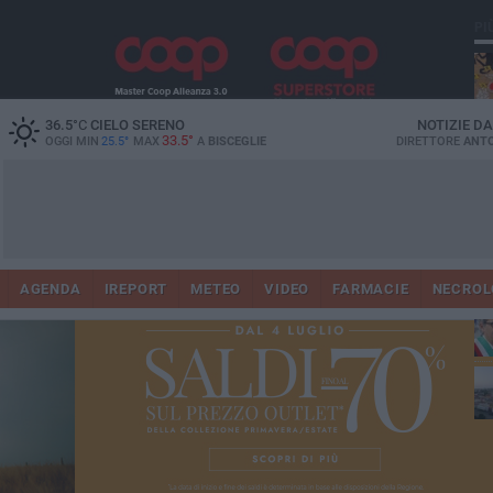
PI
36.5
°C
CIELO SERENO
NOTIZIE D
33.5°
OGGI MIN
25.5°
MAX
A
BISCEGLIE
DIRETTORE
ANTO
AGENDA
IREPORT
METEO
VIDEO
FARMACIE
NECROL