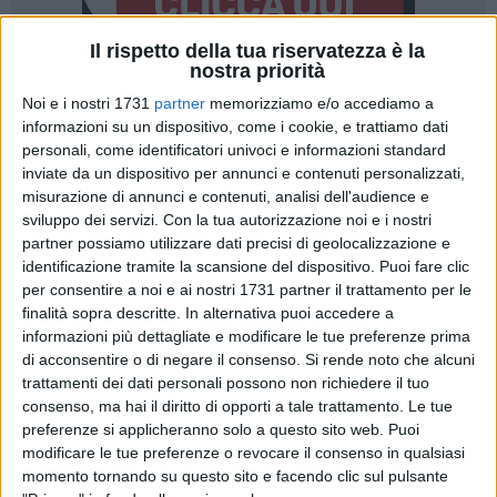
Il rispetto della tua riservatezza è la
nostra priorità
17
Noi e i nostri 1731
partner
memorizziamo e/o accediamo a
informazioni su un dispositivo, come i cookie, e trattiamo dati
personali, come identificatori univoci e informazioni standard
inviate da un dispositivo per annunci e contenuti personalizzati,
«Purtroppo col passare degli anni è aumentata la mia
misurazione di annunci e contenuti, analisi dell'audience e
intolleranza alla arroganza e alla prepotenza
sviluppo dei servizi.
Con la tua autorizzazione noi e i nostri
amministrativa. Mentre una larga parte dei politici, col
partner possiamo utilizzare dati precisi di geolocalizzazione e
passare del tempo, diventa sempre più opportunista e
identificazione tramite la scansione del dispositivo. Puoi fare clic
per consentire a noi e ai nostri 1731 partner il trattamento per le
avvezza al compromesso sulla pelle dei cittadini, io non
finalità sopra descritte. In alternativa puoi accedere a
riesco ad arrendermi all'idea di veder perpetrare abusi da chi
informazioni più dettagliate e modificare le tue preferenze prima
dovrebbe, invece, tutelare la comunità che rappresenta».
di acconsentire o di negare il consenso.
Si rende noto che alcuni
Queste le parole con cui
Francesco Spina
, ex Sindaco di
trattamenti dei dati personali possono non richiedere il tuo
Bisceglie, ha annunciato la presentazione di
consenso, ma hai il diritto di opporti a tale trattamento. Le tue
un'interrogazione consiliare urgente a proposito della
preferenze si applicheranno solo a questo sito web. Puoi
posizione di
Mauro Di Pierro
, già assessore nelle
modificare le tue preferenze o revocare il consenso in qualsiasi
momento tornando su questo sito e facendo clic sul pulsante
amministrazioni Napoletano (1996-2006), quindi consigliere