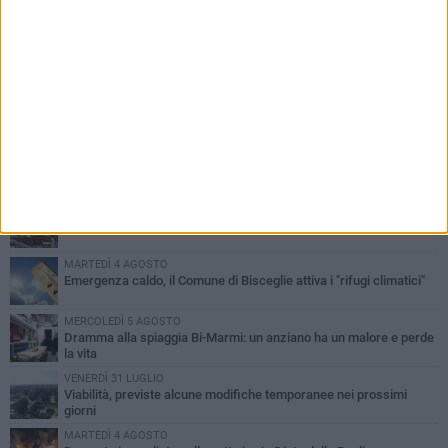
PIÙ LETTI QUESTA SETTIMANA
SABATO 1 AGOSTO
Contrasto allo spaccio di droga, due arresti dei carabinieri a
Bisceglie
VENERDÌ 31 LUGLIO
Torna l'appuntamento con la Pastasciutta antifascista a Bisceglie
MARTEDÌ 4 AGOSTO
Emergenza caldo, il Comune di Bisceglie attiva i "rifugi climatici"
MERCOLEDÌ 5 AGOSTO
Dramma alla spiaggia Bi-Marmi: un anziano ha un malore e perde
la vita
VENERDÌ 31 LUGLIO
Viabilità, previste alcune modifiche temporanee nei prossimi
giorni
MARTEDÌ 4 AGOSTO