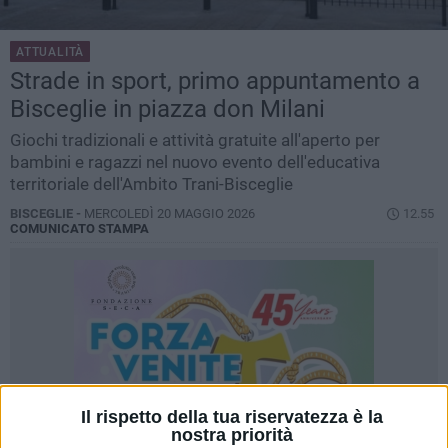
ATTUALITÀ
Strade in sport, primo appuntamento a
Bisceglie in piazza don Milani
Giochi tradizionali e attività gratuite all'aperto per
bambini e ragazzi nel nuovo evento dell'educativa
territoriale dell'Ambito Trani-Bisceglie
BISCEGLIE -
MERCOLEDÌ 20 MAGGIO 2026
12.55
COMUNICATO STAMPA
Il rispetto della tua riservatezza è la
nostra priorità