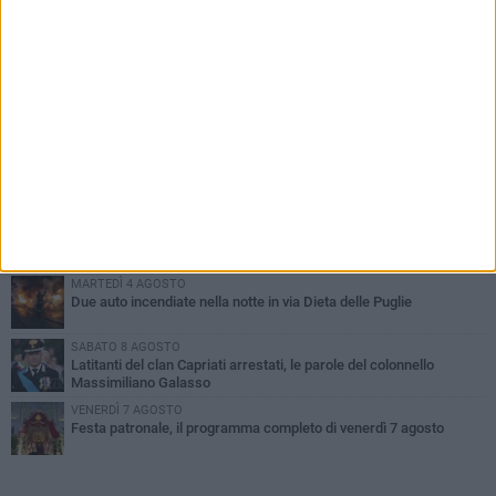
PIÙ LETTI QUESTA SETTIMANA
GIOVEDÌ 6 AGOSTO
Ragazzi biscegliesi diventano virali dopo un'esibizione
improvvisata in aeroporto a Roma-Fiumicino
MARTEDÌ 4 AGOSTO
Emergenza caldo, il Comune di Bisceglie attiva i "rifugi climatici"
MERCOLEDÌ 5 AGOSTO
Dramma alla spiaggia Bi-Marmi: un anziano ha un malore e perde
la vita
MARTEDÌ 4 AGOSTO
Due auto incendiate nella notte in via Dieta delle Puglie
SABATO 8 AGOSTO
Latitanti del clan Capriati arrestati, le parole del colonnello
Massimiliano Galasso
VENERDÌ 7 AGOSTO
Festa patronale, il programma completo di venerdì 7 agosto