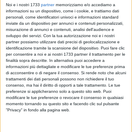
Noi e i nostri 1733
partner
memorizziamo e/o accediamo a
informazioni su un dispositivo, come i cookie, e trattiamo dati
personali, come identificatori univoci e informazioni standard
inviate da un dispositivo per annunci e contenuti personalizzati,
misurazione di annunci e contenuti, analisi dell'audience e
sviluppo dei servizi.
Con la tua autorizzazione noi e i nostri
partner possiamo utilizzare dati precisi di geolocalizzazione e
identificazione tramite la scansione del dispositivo. Puoi fare clic
Fa tappa a Bisceglie "Strade in sport", il progetto promosso
per consentire a noi e ai nostri 1733 partner il trattamento per le
dall'Ambito territoriale sociale Trani-Bisceglie e gestito dal
finalità sopra descritte. In alternativa puoi accedere a
informazioni più dettagliate e modificare le tue preferenze prima
consorzio Global Med Care nell'ambito delle attività di
di acconsentire o di negare il consenso.
Si rende noto che alcuni
educativa territoriale. L'appuntamento è in programma
trattamenti dei dati personali possono non richiedere il tuo
giovedì 21 maggio dalle 17 alle ore 19:30 in piazza don
consenso, ma hai il diritto di opporti a tale trattamento. Le tue
Milani, nel quartiere San Pietro.
preferenze si applicheranno solo a questo sito web. Puoi
modificare le tue preferenze o revocare il consenso in qualsiasi
L'iniziativa nasce con l'obiettivo di trasformare strade, piazze
momento tornando su questo sito e facendo clic sul pulsante
e spazi pubblici in luoghi di socializzazione, gioco e
"Privacy" in fondo alla pagina web.
partecipazione, promuovendo momenti di aggregazione
sana attraverso attività sportive e ludiche all'aperto. Nel
corso del pomeriggio bambini e ragazzi potranno