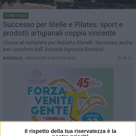
TERRITORIO
Successo per Stelle e Pilates: sport e
prodotti artigianali coppia vincente
Classe al completo per Roberta Storelli. Successo anche
per i prodotti dell' Azienda Agricola Bombini
BISCEGLIE -
MERCOLEDÌ 9 AGOSTO 2023
08.15
Il rispetto della tua riservatezza è la