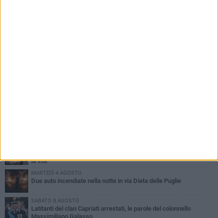
PIÙ LETTI QUESTA SETTIMANA
GIOVEDÌ 6 AGOSTO
Ragazzi biscegliesi diventano virali dopo un'esibizione
improvvisata in aeroporto a Roma-Fiumicino
MARTEDÌ 4 AGOSTO
Emergenza caldo, il Comune di Bisceglie attiva i "rifugi climatici"
MERCOLEDÌ 5 AGOSTO
Dramma alla spiaggia Bi-Marmi: un anziano ha un malore e perde
la vita
MARTEDÌ 4 AGOSTO
Due auto incendiate nella notte in via Dieta delle Puglie
SABATO 8 AGOSTO
Latitanti del clan Capriati arrestati, le parole del colonnello
Massimiliano Galasso