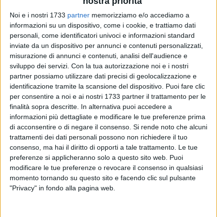
nostra priorità
Noi e i nostri 1733
partner
memorizziamo e/o accediamo a
informazioni su un dispositivo, come i cookie, e trattiamo dati
24
A cura di
personali, come identificatori univoci e informazioni standard
SERENA DE MUSSO
inviate da un dispositivo per annunci e contenuti personalizzati,
misurazione di annunci e contenuti, analisi dell'audience e
sviluppo dei servizi.
Con la tua autorizzazione noi e i nostri
partner possiamo utilizzare dati precisi di geolocalizzazione e
La
natura
circostante, del buon vino e una lezione di pilates
identificazione tramite la scansione del dispositivo. Puoi fare clic
per entrare in sintonia con l'ambiente circostante. Questa
per consentire a noi e ai nostri 1733 partner il trattamento per le
l'insolita e meravigliosa proposta dell'
associazione
finalità sopra descritte. In alternativa puoi accedere a
Mosquito
per la giornata di martedì 8 agosto con il
informazioni più dettagliate e modificare le tue preferenze prima
contributo dell'
Azienda Agricola Bombini
a cui il pubblico ha
di acconsentire o di negare il consenso.
Si rende noto che alcuni
risposto con grande entusiasmo.
trattamenti dei dati personali possono non richiedere il tuo
consenso, ma hai il diritto di opporti a tale trattamento. Le tue
preferenze si applicheranno solo a questo sito web. Puoi
All'interno della suggestiva cornice del
Giardino Botanico
modificare le tue preferenze o revocare il consenso in qualsiasi
Veneziani
alle ore 19.00 ha avuto inizio la prima parte
momento tornando su questo sito e facendo clic sul pulsante
dell'evento con la
lezione di pilates
condotta da
Roberta
"Privacy" in fondo alla pagina web.
Storelli
, insegnante di Danza contemporanea e di Pilates. A
partecipare all'iniziativa una classe quasi totalmente al