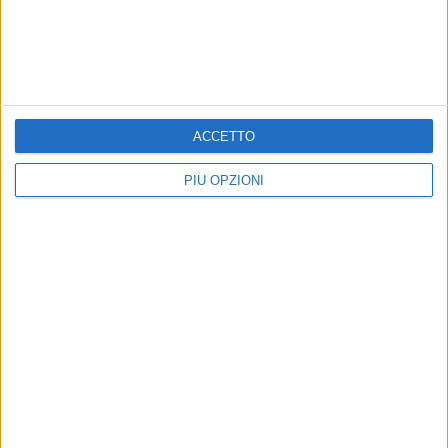
ACCETTO
Altri contenuti a tema
PIÙ OPZIONI
CULTURA
POLITICA
Stefano Petrocchi alle
Centrosinistra, primarie ed
Vecchie Segherie
ex Ilva: Giuseppe Conte
Mastrototaro: presenterà la
traccia una linea alle
vita straordinaria di Maria
Vecchie Segherie
Bellonci
Mastrototaro