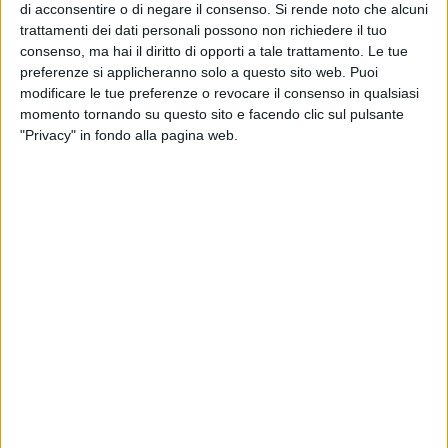
fotografie di Ieva, capaci di immortalare momenti d'arte
di acconsentire o di negare il consenso.
Si rende noto che alcuni
irripetibili e unici nel loro genere. Ed è in questo dialogo, in
trattamenti dei dati personali possono non richiedere il tuo
consenso, ma hai il diritto di opporti a tale trattamento. Le tue
quello che Mastropirro chiama "gesto" che nasce l'arte, l'arte
preferenze si applicheranno solo a questo sito web. Puoi
collettiva che insieme alla condivisione con il pubblico
modificare le tue preferenze o revocare il consenso in qualsiasi
diviene arte d'insieme.
momento tornando su questo sito e facendo clic sul pulsante
"Privacy" in fondo alla pagina web.
«Lo spettacolo nasce da una sinergia tra la lingua scritta di
Vincenzo e la mia foto e questo ci ha messo nelle condizioni
di provare a ragionare su come due linguaggi possono stare
assieme o possono essere contrastanti, speculari e meno
didascalici per poter esprimere non solo il background dei
nostri vissuti ma anche quello che il mondo ci offre» ha
commentato Ieva.
«La mia poesia è intenzionalmente non didascalica rispetto
alla fotografia di Mauro, che a sua volta è una
sovrapposizione di più fotogrammi sino a raffigurare veri e
propri quadri. È da lì che ho preso ispirazione per la poesia
dialettale. Il dialetto è una forma di resistenza di rivoluzione