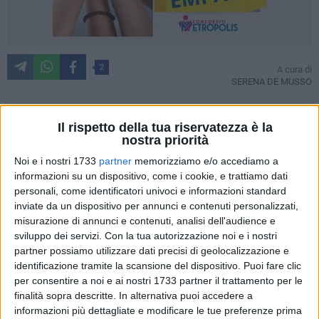
2
A cura di
SERENA DE MUSSO
Il rispetto della tua riservatezza è la
"Timbe condra Timbe" per indicare quel tempo che scorre
nostra priorità
incessante, quel tempo che anche se sembra non passare
Noi e i nostri 1733
partner
memorizziamo e/o accediamo a
prima o dopo passa, oppure quel tempo che invece passa
informazioni su un dispositivo, come i cookie, e trattiamo dati
troppo veloce. Il conflitto, il paradosso di questo sillogismo è
personali, come identificatori univoci e informazioni standard
indagato nella sua interezza da Vincenzo Mastropirro nella
inviate da un dispositivo per annunci e contenuti personalizzati,
raccolta di poesie dialettali "Timbe condra Timbe", che
misurazione di annunci e contenuti, analisi dell'audience e
sviluppo dei servizi.
Con la tua autorizzazione noi e i nostri
restituisce il lato più umano della lotta con-contro il tempo,
partner possiamo utilizzare dati precisi di geolocalizzazione e
tracciando i profili di un sorriso che seppur amaro nasconde
identificazione tramite la scansione del dispositivo. Puoi fare clic
speranza.
per consentire a noi e ai nostri 1733 partner il trattamento per le
finalità sopra descritte. In alternativa puoi accedere a
Ad accompagnare il pubblico in questa esperienza uditiva le
informazioni più dettagliate e modificare le tue preferenze prima