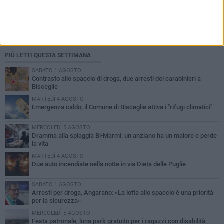
PIÙ LETTI QUESTA SETTIMANA
SABATO 1 AGOSTO
Contrasto allo spaccio di droga, due arresti dei carabinieri a
Bisceglie
MARTEDÌ 4 AGOSTO
Emergenza caldo, il Comune di Bisceglie attiva i "rifugi climatici"
MERCOLEDÌ 5 AGOSTO
Dramma alla spiaggia Bi-Marmi: un anziano ha un malore e perde
la vita
MARTEDÌ 4 AGOSTO
Due auto incendiate nella notte in via Dieta delle Puglie
SABATO 1 AGOSTO
Arresti per droga, Angarano: «La lotta allo spaccio è una priorità
per la sicurezza»
MERCOLEDÌ 5 AGOSTO
Festa patronale, luna park gratuito per i ragazzi con disabilità