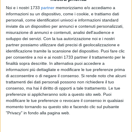
Noi e i nostri 1733
partner
memorizziamo e/o accediamo a
informazioni su un dispositivo, come i cookie, e trattiamo dati
personali, come identificatori univoci e informazioni standard
inviate da un dispositivo per annunci e contenuti personalizzati,
118
misurazione di annunci e contenuti, analisi dell'audience e
sviluppo dei servizi.
Con la tua autorizzazione noi e i nostri
partner possiamo utilizzare dati precisi di geolocalizzazione e
Una serata spensierata tra compagni di classe si è
identificazione tramite la scansione del dispositivo. Puoi fare clic
per consentire a noi e ai nostri 1733 partner il trattamento per le
trasformata in tragedia. Ieri sera, una ragazza di Trani,
finalità sopra descritte. In alternativa puoi accedere a
studentessa del corso serale dell'Istituto Cosmai, è deceduta
informazioni più dettagliate e modificare le tue preferenze prima
improvvisamente dopo essere stata colta da un malore
di acconsentire o di negare il consenso.
Si rende noto che alcuni
mentre si trovava in pizzeria.
trattamenti dei dati personali possono non richiedere il tuo
consenso, ma hai il diritto di opporti a tale trattamento. Le tue
Il dramma si è consumato in una pizzeria di Bisceglie.
preferenze si applicheranno solo a questo sito web. Puoi
Secondo quanto emerso, la giovane, di 29 anni, stava
modificare le tue preferenze o revocare il consenso in qualsiasi
momento tornando su questo sito e facendo clic sul pulsante
cenando con i suoi compagni di scuola quando,
"Privacy" in fondo alla pagina web.
all'improvviso, ha avvertito un malore. I presenti hanno
subito chiamato i soccorsi e tentato di prestare aiuto (tra
questi anche due infermieri fuori servizio) ma le sue