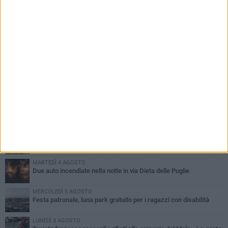
PIÙ LETTI QUESTA SETTIMANA
GIOVEDÌ 6 AGOSTO
Ragazzi biscegliesi diventano virali dopo un'esibizione
improvvisata in aeroporto a Roma-Fiumicino
MARTEDÌ 4 AGOSTO
Emergenza caldo, il Comune di Bisceglie attiva i "rifugi climatici"
MERCOLEDÌ 5 AGOSTO
Dramma alla spiaggia Bi-Marmi: un anziano ha un malore e perde
la vita
MARTEDÌ 4 AGOSTO
Due auto incendiate nella notte in via Dieta delle Puglie
MERCOLEDÌ 5 AGOSTO
Festa patronale, luna park gratuito per i ragazzi con disabilità
LUNEDÌ 3 AGOSTO