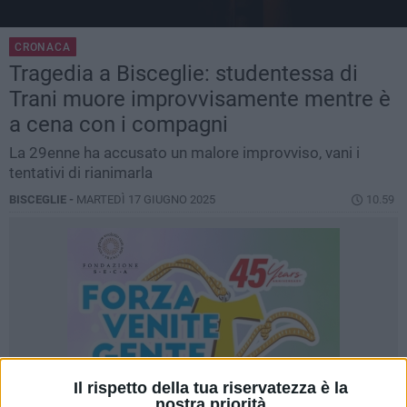
CRONACA
Tragedia a Bisceglie: studentessa di
Trani muore improvvisamente mentre è
a cena con i compagni
La 29enne ha accusato un malore improvviso, vani i
tentativi di rianimarla
BISCEGLIE -
MARTEDÌ 17 GIUGNO 2025
10.59
Il rispetto della tua riservatezza è la
nostra priorità