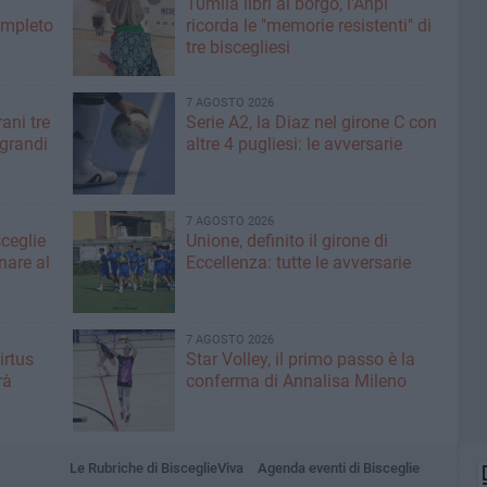
10mila libri al borgo, l'Anpi
ompleto
ricorda le "memorie resistenti" di
tre biscegliesi
7 AGOSTO 2026
ani tre
Serie A2, la Diaz nel girone C con
 grandi
altre 4 pugliesi: le avversarie
7 AGOSTO 2026
sceglie
Unione, definito il girone di
nare al
Eccellenza: tutte le avversarie
7 AGOSTO 2026
irtus
Star Volley, il primo passo è la
rà
conferma di Annalisa Mileno
Le Rubriche di BisceglieViva
Agenda eventi di Bisceglie