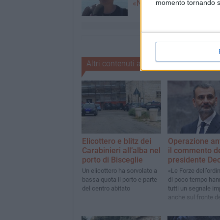
«Non dimenticatelo»
momento tornando su 
Altri contenuti a tema
Elicottero e blitz dei
Operazione ant
Carabinieri all’alba nel
il commento d
porto di Bisceglie
presidente De
Un elicottero ha sorvolato a
«Le Forze dell’ordin
bassa quota il porto e parte
di poco tempo han
del centro abitato
tutti un segnale i
anche sul fronte d
controllo del territo