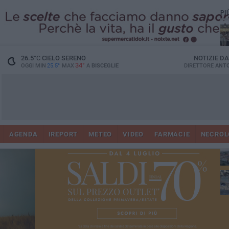
PI
Ro
26.5
°C
CIELO SERENO
NOTIZIE D
34°
OGGI MIN
25.5°
MAX
A
BISCEGLIE
DIRETTORE
ANTO
AGENDA
IREPORT
METEO
VIDEO
FARMACIE
NECROL
ab