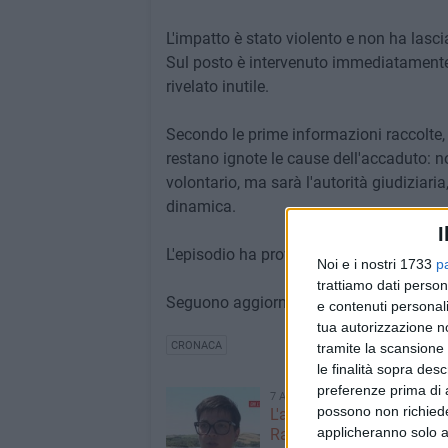
L'impatto è stato violento e non ha las
Sul posto è intervenuto immediatamente 
rivelato inutile.
Secondo le prime informazioni raccolte,
restano ignote le cause dell'accaduto: no
volontario, ma sarà l'autorità giudiziaria,
dinamica.
I
L'episodio ha provocato l'interruzione dei
Noi e i nostri 1733
p
trattiamo dati person
Seguono aggiornamenti.
e contenuti personali
tua autorizzazione no
CRONACA
tramite la scansione 
le finalità sopra des
preferenze prima di 
7 AGOSTO 2026
possono non richieder
L'appello della moglie di
applicheranno solo a
Racanati alla ministra Ro