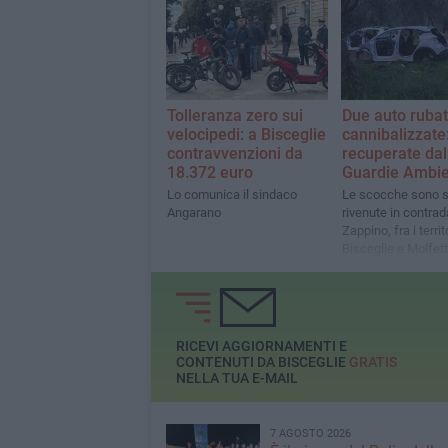
Tolleranza zero sui
Due auto rubat
velocipedi: a Bisceglie
cannibalizzate
contravvenzioni da
recuperate dal
18.372 euro
Guardie Ambie
Lo comunica il sindaco
Le scocche sono s
Angarano
rivenute in contrad
Zappino, fra i territo
Bisceglie e Molfet
RICEVI AGGIORNAMENTI E
CONTENUTI DA BISCEGLIE
GRATIS
NELLA TUA E-MAIL
7 AGOSTO 2026