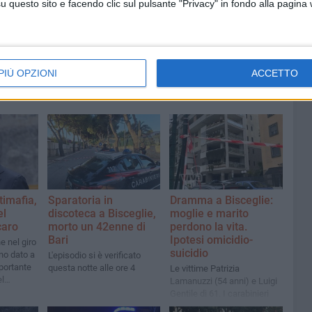
questo sito e facendo clic sul pulsante "Privacy" in fondo alla pagina
PIÙ OPZIONI
ACCETTO
imafia,
Sparatoria in
Dramma a Bisceglie:
el
discoteca a Bisceglie,
moglie e marito
caro
morto un 42enne di
perdono la vita.
Bari
Ipotesi omicidio-
e nel giro
suicidio
no dato a
L'episodio si è verificato
mportante
questa notte alle ore 4
Le vittime Patrizia
el
Lamanuzzi (54 anni) e Luigi
rio»
Gentile di 61. I carabinieri
riferiscono che erano in