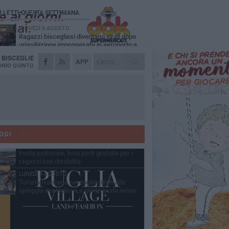
Ù LETTI QUESTA SETTIMANA
GIOVEDÌ 6 AGOSTO
Ragazzi biscegliesi diventano virali dopo
un'esibizione improvvisata in aeroporto a
ma-Fiumicino
A
BISCEGLIE
MARTEDÌ 4 AGOSTO
APP
Emergenza caldo, il Comune di Bisceglie
NIO QUINTO
attiva i "rifugi climatici"
MERCOLEDÌ 5 AGOSTO
Dramma alla spiaggia Bi-Marmi: un
anziano ha un malore e perde la vita
MARTEDÌ 4 AGOSTO
Due auto incendiate nella notte in via Dieta
delle Puglie
OGI
MERCOLEDÌ 5 AGOSTO
Festa patronale, luna park gratuito per i
ragazzi con disabilità
LUNEDÌ 3 AGOSTO
Turista francese raccoglie rifiuti alla
spiaggia del Molo: «La gente si sta ormai
ituando»