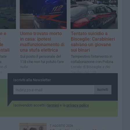
fase di separazione
e e
Uomo trovato morto
Tentato suicidio a
:
in casa: ipotesi
Bisceglie: Carabinieri
le
malfunzionamento di
salvano un giovane
ntali
una stufa elettrica
sui binari
tate
Sul posto il personale del
Tempestivo l'intervento in
a
118 che non ha potuto fare
collaborazione con Polizia
ri di
nulla
Locale di Bisceglie e dei
ta
Sanitari del 118
Iscriviti alla Newsletter
Iscriviti
Iscrivendoti accetti i
termini
e la
privacy policy
7 AGOSTO 2026