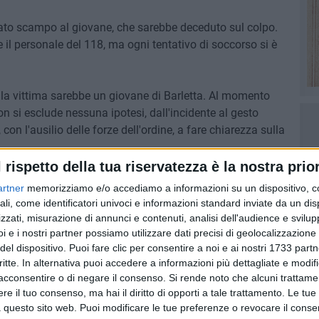
ciato scampo al giovane, che sarebbe deceduto sul colpo.
il personale del 118, ma ogni tentativo di soccorso si è
 la vittima sarebbe un giovane di Barletta. Al momento
n si esclude nessuna ipotesi, dall'incidente al gesto
 con l'ausilio delle forze dell'ordine, a fare chiarezza sulla
l rispetto della tua riservatezza è la nostra prior
 treni sulla linea Foggia-Bari, con disagi per i viaggiatori.
artner
memorizziamo e/o accediamo a informazioni su un dispositivo, c
ali, come identificatori univoci e informazioni standard inviate da un di
zzati, misurazione di annunci e contenuti, analisi dell'audience e svilupp
i e i nostri partner possiamo utilizzare dati precisi di geolocalizzazione 
del dispositivo. Puoi fare clic per consentire a noi e ai nostri 1733 partn
critte. In alternativa puoi accedere a informazioni più dettagliate e modif
acconsentire o di negare il consenso.
Si rende noto che alcuni trattamen
7 AGOSTO 2026
e il tuo consenso, ma hai il diritto di opporti a tale trattamento. Le tue
 Mino
Festa patronale, il programma
 questo sito web. Puoi modificare le tue preferenze o revocare il conse
ccella:
completo di venerdì 7 agosto