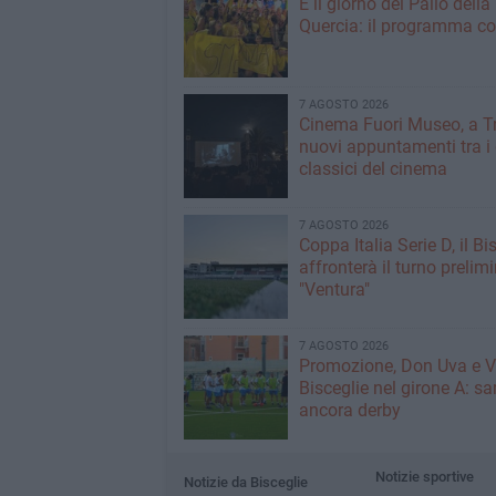
È il giorno del Palio della
Quercia: il programma c
7 AGOSTO 2026
Cinema Fuori Museo, a Tr
nuovi appuntamenti tra i
classici del cinema
7 AGOSTO 2026
Coppa Italia Serie D, il Bi
affronterà il turno prelimi
"Ventura"
7 AGOSTO 2026
Promozione, Don Uva e V
Bisceglie nel girone A: sa
ancora derby
Notizie sportive
Notizie da Bisceglie