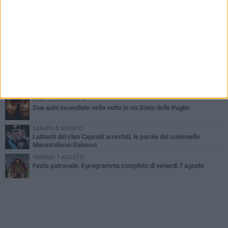
GIOVEDÌ 6 AGOSTO
Ragazzi biscegliesi diventano virali dopo un'esibizione
improvvisata in aeroporto a Roma-Fiumicino
MARTEDÌ 4 AGOSTO
Emergenza caldo, il Comune di Bisceglie attiva i "rifugi climatici"
MERCOLEDÌ 5 AGOSTO
Dramma alla spiaggia Bi-Marmi: un anziano ha un malore e perde
la vita
MARTEDÌ 4 AGOSTO
Due auto incendiate nella notte in via Dieta delle Puglie
SABATO 8 AGOSTO
Latitanti del clan Capriati arrestati, le parole del colonnello
Massimiliano Galasso
VENERDÌ 7 AGOSTO
Festa patronale, il programma completo di venerdì 7 agosto