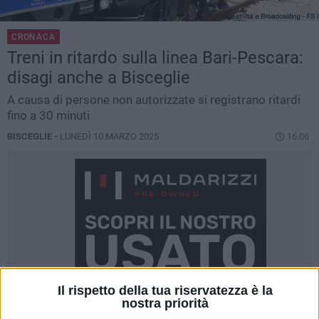
CRONACA
Treni in ritardo sulla linea Bari-Pescara:
disagi anche a Bisceglie
A causa di persone non autorizzate si registrano ritardi
fino a 30 minuti
BISCEGLIE -
LUNEDÌ 10 MARZO 2025
16.06
Il rispetto della tua riservatezza è la
nostra priorità