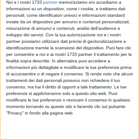
Noi e i nostri 1733
partner
memorizziamo e/o accediamo a
informazioni su un dispositivo, come i cookie, e trattiamo dati
personali, come identificatori univoci e informazioni standard
10
inviate da un dispositivo per annunci e contenuti personalizzati,
misurazione di annunci e contenuti, analisi dell'audience e
sviluppo dei servizi.
Con la tua autorizzazione noi e i nostri
partner possiamo utilizzare dati precisi di geolocalizzazione e
Pomeriggio di disagi per i viaggiatori in transito sulla linea
identificazione tramite la scansione del dispositivo. Puoi fare clic
ferroviaria Bari-Pescara, con ritardi che stanno interessando
per consentire a noi e ai nostri 1733 partner il trattamento per le
anche la stazione di Bisceglie. A partire dalle 13:30, la
finalità sopra descritte. In alternativa puoi accedere a
circolazione ferroviaria ha subito rallentamenti a causa della
informazioni più dettagliate e modificare le tue preferenze prima
di acconsentire o di negare il consenso.
Si rende noto che alcuni
presenza di persone non autorizzate nei pressi della linea tra
trattamenti dei dati personali possono non richiedere il tuo
Bari Parco Nord e Bari Santo Spirito.
consenso, ma hai il diritto di opporti a tale trattamento. Le tue
preferenze si applicheranno solo a questo sito web. Puoi
La situazione, che ancora persiste, sta causando ritardi fino
modificare le tue preferenze o revocare il consenso in qualsiasi
a 30 minuti per i treni Alta Velocità, Intercity e Regionali,
momento tornando su questo sito e facendo clic sul pulsante
mentre alcuni treni Regionali potrebbero subire limitazioni di
"Privacy" in fondo alla pagina web.
percorso.Anche i passeggeri in partenza o in arrivo a
Bisceglie stanno riscontrando disagi, con possibili modifiche
agli orari e tempi di attesa più lunghi. Chi viaggia sulla tratta