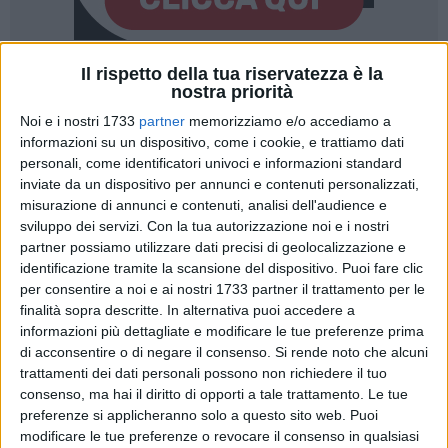
Il rispetto della tua riservatezza è la
nostra priorità
Noi e i nostri 1733
partner
memorizziamo e/o accediamo a
informazioni su un dispositivo, come i cookie, e trattiamo dati
La Questura della Provincia di Barletta-Andria-Trani accoglie
personali, come identificatori univoci e informazioni standard
due nuove Funzionarie della Polizia di Stato con la qualifica
inviate da un dispositivo per annunci e contenuti personalizzati,
misurazione di annunci e contenuti, analisi dell'audience e
di Commissario, assegnate dal Dipartimento della Pubblica
sviluppo dei servizi.
Con la tua autorizzazione noi e i nostri
Sicurezza al termine del 114° Corso di formazione per
partner possiamo utilizzare dati precisi di geolocalizzazione e
Commissari della Polizia di Stato presso la Scuola Superiore
identificazione tramite la scansione del dispositivo. Puoi fare clic
di Polizia.
per consentire a noi e ai nostri 1733 partner il trattamento per le
finalità sopra descritte. In alternativa puoi accedere a
I due neo Commissari rappresentano un importante valore
informazioni più dettagliate e modificare le tue preferenze prima
aggiunto per l'Amministrazione e contribuiranno a rafforzare
di acconsentire o di negare il consenso.
Si rende noto che alcuni
trattamenti dei dati personali possono non richiedere il tuo
l'attività istituzionale della Questura, mettendo a
consenso, ma hai il diritto di opporti a tale trattamento. Le tue
disposizione del territorio competenze, preparazione ed
preferenze si applicheranno solo a questo sito web. Puoi
entusiasmo.
modificare le tue preferenze o revocare il consenso in qualsiasi