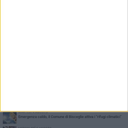
PIÙ LETTI QUESTA SETTIMANA
GIOVEDÌ 6 AGOSTO
Ragazzi biscegliesi diventano virali dopo un'esibizione
improvvisata in aeroporto a Roma-Fiumicino
MARTEDÌ 4 AGOSTO
Emergenza caldo, il Comune di Bisceglie attiva i "rifugi climatici"