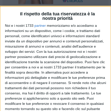
Il rispetto della tua riservatezza è la
nostra priorità
E dopo gli studi all'Università cosa mi aspetta? Questa
Noi e i nostri 1733
partner
memorizziamo e/o accediamo a
domanda attanaglia tutti gli studenti e i loro familiari. Il
informazioni su un dispositivo, come i cookie, e trattiamo dati
periodo, lo sappiamo, è critico e la concorrenza è altissima.
personali, come identificatori univoci e informazioni standard
inviate da un dispositivo per annunci e contenuti personalizzati,
Ma state sereni, quello tra Università Niccolò Cusano e
misurazione di annunci e contenuti, analisi dell'audience e
Mercato del Lavoro è un binomio consolidato da anni ormai.
sviluppo dei servizi.
Con la tua autorizzazione noi e i nostri
partner possiamo utilizzare dati precisi di geolocalizzazione e
Quale sarebbe il nesso tra Università Niccolò Cusano e
identificazione tramite la scansione del dispositivo. Puoi fare clic
Mercato del Lavoro? Presto detto. Insieme alla creazione di
per consentire a noi e ai nostri 1733 partner il trattamento per le
un'eccellente e sempre aggiornata offerta didattica, la
finalità sopra descritte. In alternativa puoi accedere a
Unicusano mira a formare professionisti in erba, dotati sin
informazioni più dettagliate e modificare le tue preferenze prima
di acconsentire o di negare il consenso.
Si rende noto che alcuni
dal momento del conseguimento della laurea, di quegli
trattamenti dei dati personali possono non richiedere il tuo
strumenti unici, desiderabili e assolutamente competitivi, che
consenso, ma hai il diritto di opporti a tale trattamento. Le tue
ogni neolaureato italiano dovrebbe avere, ma che spesso,
preferenze si applicheranno solo a questo sito web. Puoi
purtroppo, non ha. Di seguito qualche iniziale informazione
modificare le tue preferenze o revocare il consenso in qualsiasi
per darvi un quadro generale dei servizi della UniCusano al
momento tornando su questo sito e facendo clic sul pulsante