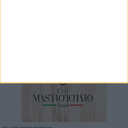
Promozione, Don Uva e Virtus Bisceglie nel
girone A: sarà ancora derby
7 AGOSTO 2026
Star Volley, il primo passo è la conferma di
Annalisa Mileno