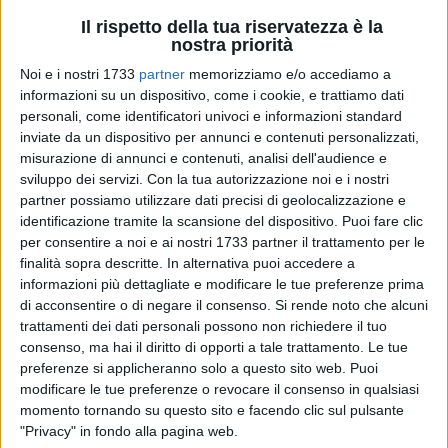
Il rispetto della tua riservatezza è la
nostra priorità
26
Noi e i nostri 1733
partner
memorizziamo e/o accediamo a
informazioni su un dispositivo, come i cookie, e trattiamo dati
personali, come identificatori univoci e informazioni standard
inviate da un dispositivo per annunci e contenuti personalizzati,
Venerdì 30 maggio prossimo, alle ore 17.30, presso il Salone
misurazione di annunci e contenuti, analisi dell'audience e
dei Congressi di Universo Salute Opera Don Uva, a Bisceglie
sviluppo dei servizi.
Con la tua autorizzazione noi e i nostri
(Via G. Bovio, 80), si svolgerà un incontro informativo per
partner possiamo utilizzare dati precisi di geolocalizzazione e
caregiver nell'ambito del percorso di formazione per i
identificazione tramite la scansione del dispositivo. Puoi fare clic
familiari dal titolo "Prendersi cura di chi si prende cura.
per consentire a noi e ai nostri 1733 partner il trattamento per le
Alzheimer conoscere per amare, sostenere per affrontare"
finalità sopra descritte. In alternativa puoi accedere a
nato da un progetto condiviso tra Universo Salute, Rotary
informazioni più dettagliate e modificare le tue preferenze prima
di acconsentire o di negare il consenso.
Si rende noto che alcuni
Club di Bisceglie e Associazione Alzheimer.
trattamenti dei dati personali possono non richiedere il tuo
consenso, ma hai il diritto di opporti a tale trattamento. Le tue
Saranno presenti i sindaci dei comuni di Bisceglie e Trani,
preferenze si applicheranno solo a questo sito web. Puoi
Angelantonio Angarano e Amedeo Bottaro, nonché il vice
modificare le tue preferenze o revocare il consenso in qualsiasi
sindaco con delega alle Politiche Attive per la diversabilità
momento tornando su questo sito e facendo clic sul pulsante
del Comune di Trani Fabrizio Ferrante e l'assessore ai servizi
"Privacy" in fondo alla pagina web.