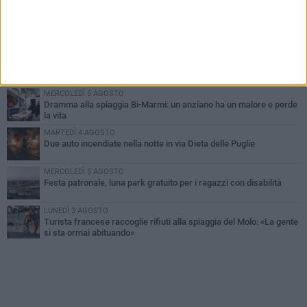
GIOVEDÌ 6 AGOSTO
Ragazzi biscegliesi diventano virali dopo un'esibizione
improvvisata in aeroporto a Roma-Fiumicino
MARTEDÌ 4 AGOSTO
Emergenza caldo, il Comune di Bisceglie attiva i "rifugi climatici"
MERCOLEDÌ 5 AGOSTO
Dramma alla spiaggia Bi-Marmi: un anziano ha un malore e perde
la vita
MARTEDÌ 4 AGOSTO
Due auto incendiate nella notte in via Dieta delle Puglie
MERCOLEDÌ 5 AGOSTO
Festa patronale, luna park gratuito per i ragazzi con disabilità
LUNEDÌ 3 AGOSTO
Turista francese raccoglie rifiuti alla spiaggia del Molo: «La gente
si sta ormai abituando»