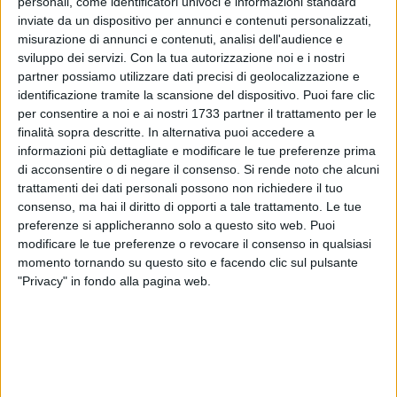
personali, come identificatori univoci e informazioni standard
inviate da un dispositivo per annunci e contenuti personalizzati,
misurazione di annunci e contenuti, analisi dell'audience e
38
sviluppo dei servizi.
Con la tua autorizzazione noi e i nostri
partner possiamo utilizzare dati precisi di geolocalizzazione e
Mario Musci accetta la chiamata ai fornelli di
Casabella
identificazione tramite la scansione del dispositivo. Puoi fare clic
home decor
, splendido e suggestivo store di piazza San
per consentire a noi e ai nostri 1733 partner il trattamento per le
Francesco a Bisceglie.
finalità sopra descritte. In alternativa puoi accedere a
informazioni più dettagliate e modificare le tue preferenze prima
Lo chef biscegliese, da undici anni al timone del ristorante
di acconsentire o di negare il consenso.
Si rende noto che alcuni
"Gallo" di Trani, lavora da sempre su ottime materie prime e
trattamenti dei dati personali possono non richiedere il tuo
consenso, ma hai il diritto di opporti a tale trattamento. Le tue
propone una cucina pugliese semplice e genuina.
preferenze si applicheranno solo a questo sito web. Puoi
modificare le tue preferenze o revocare il consenso in qualsiasi
Domenica 13 ottobre, a partire dalle ore 19, nello store
momento tornando su questo sito e facendo clic sul pulsante
Casabella
, Musci preparerà piatti locali utilizzando utensili
"Privacy" in fondo alla pagina web.
firmati
Barazzoni
e
Brandani
, di cui pochissimi pezzi, fino ad
esaurimento scorte, saranno in offerta promozionale a
partire da domenica. Presenterà l'evento la giornalista
Marilena Farinola
.