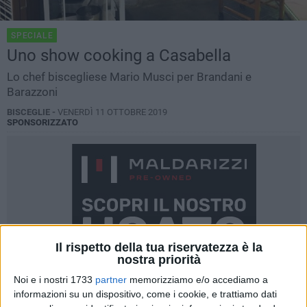
SPECIALE
Uno show cooking a Casabella
Lo chef biscegliese Mario Musci per Brandani e
Barazzoni
BISCEGLIE -
VENERDÌ 11 OTTOBRE 2019
SPONSORIZZATO
Il rispetto della tua riservatezza è la
nostra priorità
Noi e i nostri 1733
partner
memorizziamo e/o accediamo a
informazioni su un dispositivo, come i cookie, e trattiamo dati