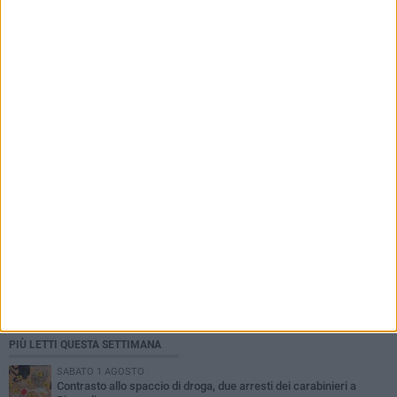
6 AGOSTO 2026
Alga tossica, ARPA conferma Bandiera Bianca
e valori nella norma per Bisceglie
PIÙ LETTI QUESTA SETTIMANA
SABATO 1 AGOSTO
Contrasto allo spaccio di droga, due arresti dei carabinieri a