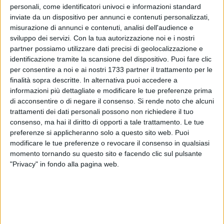
personali, come identificatori univoci e informazioni standard
inviate da un dispositivo per annunci e contenuti personalizzati,
misurazione di annunci e contenuti, analisi dell'audience e
60
sviluppo dei servizi.
Con la tua autorizzazione noi e i nostri
partner possiamo utilizzare dati precisi di geolocalizzazione e
identificazione tramite la scansione del dispositivo. Puoi fare clic
per consentire a noi e ai nostri 1733 partner il trattamento per le
È stato ritrovato senza vita nel pomeriggio di domenica 2
finalità sopra descritte. In alternativa puoi accedere a
marzo il molfettese Valerio Lacalamita, di cui si erano perse
informazioni più dettagliate e modificare le tue preferenze prima
le tracce dallo scorso 23 febbraio. L'uomo, 46 anni, si era
di acconsentire o di negare il consenso.
Si rende noto che alcuni
allontanato senza portare con sé il cellulare, a bordo della
trattamenti dei dati personali possono non richiedere il tuo
propria auto, facendo perdere ogni contatto con familiari e
consenso, ma hai il diritto di opporti a tale trattamento. Le tue
conoscenti.
preferenze si applicheranno solo a questo sito web. Puoi
modificare le tue preferenze o revocare il consenso in qualsiasi
momento tornando su questo sito e facendo clic sul pulsante
Le ricerche, avviate nei giorni successivi alla scomparsa, si
"Privacy" in fondo alla pagina web.
sono concluse con il tragico ritrovamento avvenuto a
Bisceglie. Sul posto sono intervenute le forze dell'ordine per i
rilievi del caso e per chiarire le circostanze del decesso. Al
momento non si escludono ipotesi e saranno gli
accertamenti a stabilire le cause della morte.