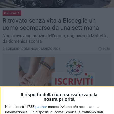
CRONACA
Ritrovato senza vita a Bisceglie un
uomo scomparso da una settimana
Non si avevano notizie dell'uomo, originario di Molfetta,
da domenica scorsa
BISCEGLIE -
DOMENICA 2 MARZO 2025
19.51
Il rispetto della tua riservatezza è la
nostra priorità
Noi e i nostri 1733
partner
memorizziamo e/o accediamo a
informazioni su un dispositivo, come i cookie, e trattiamo dati