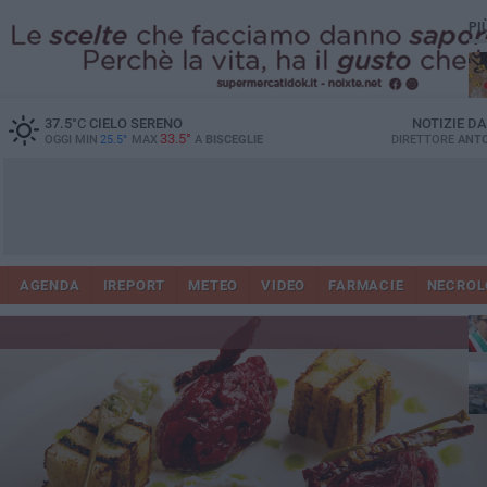
PI
37.5
°C
CIELO SERENO
NOTIZIE D
33.5°
OGGI MIN
25.5°
MAX
A
BISCEGLIE
DIRETTORE
ANTO
AGENDA
IREPORT
METEO
VIDEO
FARMACIE
NECROL