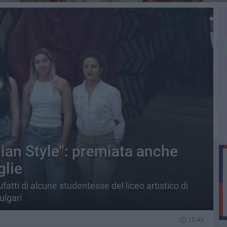
lian Style": premiata anche
glie
fatti di alcune studentesse del liceo artistico di
ulgari
15.43