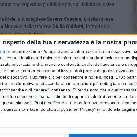
 istruzione superiore pubblici e privati, italiani ed esteri.
fatti della biscegliese
Serena Cassinelli,
della ruvese
na Nuovo
e della tranese
Giulia Guidotti,
formate dai
gno e Leonardo Fiore.
l rispetto della tua riservatezza è la nostra prior
artner
memorizziamo e/o accediamo a informazioni su un dispositivo, c
ali, come identificatori univoci e informazioni standard inviate da un di
7 AGOSTO 2026
zzati, misurazione di annunci e contenuti, analisi dell'audience e svilupp
 Mino
Festa patronale, il programma
i e i nostri partner possiamo utilizzare dati precisi di geolocalizzazione 
ccella:
completo di venerdì 7 agosto
del dispositivo. Puoi fare clic per consentire a noi e ai nostri 1733 partn
critte. In alternativa puoi accedere a informazioni più dettagliate e modif
acconsentire o di negare il consenso.
Si rende noto che alcuni trattamen
e il tuo consenso, ma hai il diritto di opporti a tale trattamento. Le tue
 questo sito web. Puoi modificare le tue preferenze o revocare il conse
questo sito e facendo clic sul pulsante "Privacy" in fondo alla pagina