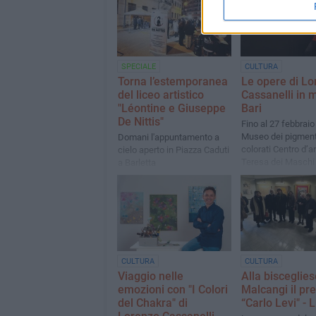
SPECIALE
CULTURA
Torna l’estemporanea
Le opere di Lo
del liceo artistico
Cassanelli in 
"Léontine e Giuseppe
Bari
De Nittis"
Fino al 27 febbraio
Museo dei pigmenti
Domani l'appuntamento a
colorati Centro d’a
cielo aperto in Piazza Caduti
Teresa dei Maschi
a Barletta
CULTURA
CULTURA
Viaggio nelle
Alla bisceglies
emozioni con "I Colori
Malcangi il pr
del Chakra" di
“Carlo Levi" -