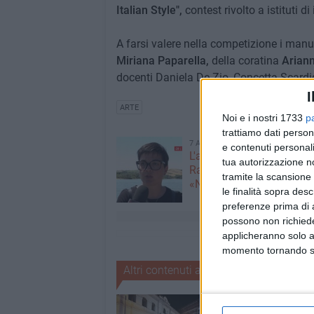
Italian Style",
contest rivolto a istituti di
A farsi valere nella competizione i manu
Miriana Paparella,
della coratina
Arian
docenti Daniela De Zio, Concetta Scardi
I
ARTE
Noi e i nostri 1733
p
trattiamo dati person
7 AGOSTO 2026
e contenuti personali
L'appello della moglie di
tua autorizzazione no
Racanati alla ministra Ro
tramite la scansione 
«Non dimenticatelo»
le finalità sopra des
preferenze prima di 
possono non richieder
applicheranno solo a
momento tornando su 
Altri contenuti a tema