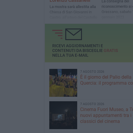
Lorenzo Cassanelli
La consegna del
riconoscimento si 
La mostra sarà allestita alla
Grassano, sabato 
Chiesa di San Giovanni in
gennaio 2023
Castro, all’intero del Castello
Svevo Angioino di Bisceglie,
dal 30 luglio al 4 agosto
2024
RICEVI AGGIORNAMENTI E
CONTENUTI DA BISCEGLIE
GRATIS
NELLA TUA E-MAIL
7 AGOSTO 2026
È il giorno del Palio della
Quercia: il programma c
7 AGOSTO 2026
Cinema Fuori Museo, a Tr
nuovi appuntamenti tra i
classici del cinema