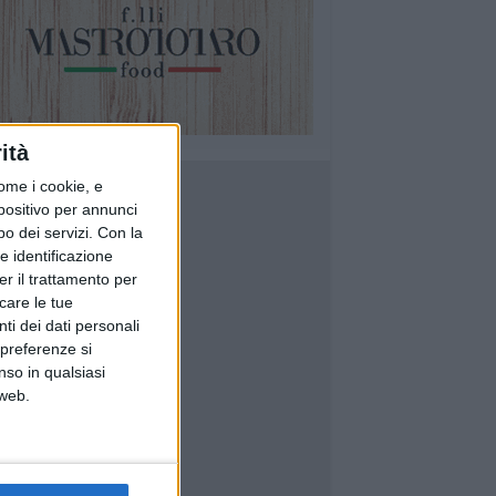
ità
ome i cookie, e
spositivo per annunci
o dei servizi.
Con la
e identificazione
er il trattamento per
icare le tue
ti dei dati personali
 preferenze si
nso in qualsiasi
 web.