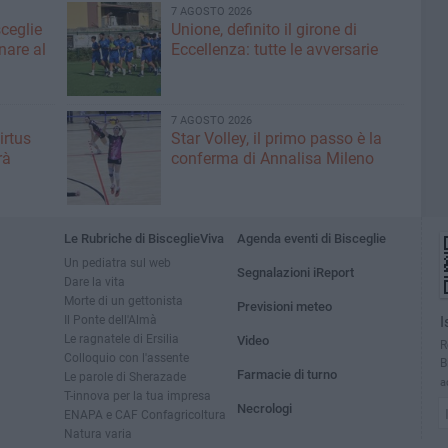
7 AGOSTO 2026
sceglie
Unione, definito il girone di
nare al
Eccellenza: tutte le avversarie
7 AGOSTO 2026
irtus
Star Volley, il primo passo è la
rà
conferma di Annalisa Mileno
Le Rubriche di BisceglieViva
Agenda eventi di Bisceglie
Un pediatra sul web
Segnalazioni iReport
Dare la vita
Morte di un gettonista
Previsioni meteo
Il Ponte dell'Almà
I
Le ragnatele di Ersilia
Video
R
Colloquio con l'assente
B
Farmacie di turno
Le parole di Sherazade
a
T-innova per la tua impresa
Necrologi
ENAPA e CAF Confagricoltura
Natura varia