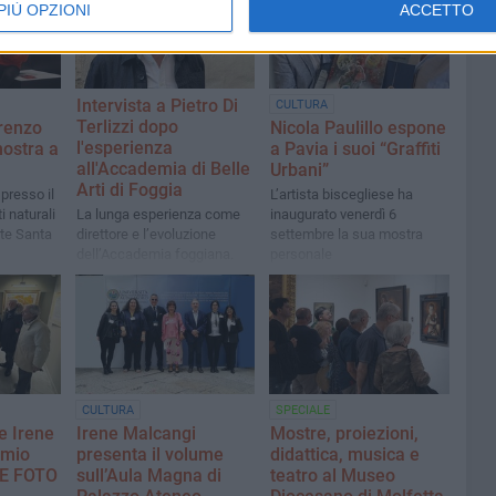
PIÙ OPZIONI
ACCETTO
Intervista a Pietro Di
CULTURA
Terlizzi dopo
renzo
Nicola Paulillo espone
l'esperienza
mostra a
a Pavia i suoi “Graffiti
all'Accademia di Belle
Urbani”
Arti di Foggia
 presso il
L’artista biscegliese ha
 naturali
La lunga esperienza come
inaugurato venerdì 6
rte Santa
direttore e l’evoluzione
settembre la sua mostra
dell’Accademia foggiana.
personale
Ora, un nuovo capitolo come
docente presso l'Accademia
di Bari
CULTURA
SPECIALE
e Irene
Irene Malcangi
Mostre, proiezioni,
emio
presenta il volume
didattica, musica e
 LE FOTO
sull’Aula Magna di
teatro al Museo