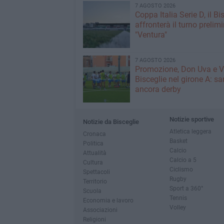
7 AGOSTO 2026
Coppa Italia Serie D, il Bi
affronterà il turno prelimi
"Ventura"
7 AGOSTO 2026
Promozione, Don Uva e V
Bisceglie nel girone A: sa
ancora derby
Notizie sportive
Notizie da Bisceglie
Atletica leggera
Cronaca
Basket
Politica
Calcio
Attualità
Calcio a 5
Cultura
Ciclismo
Spettacoli
Rugby
Territorio
Sport a 360°
Scuola
Tennis
Economia e lavoro
Volley
Associazioni
Religioni