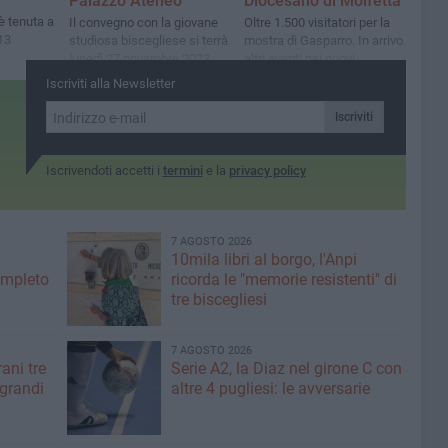
Palazzo Ateneo
Diocesano di Molfetta
è tenuta a
Il convegno con la giovane
Oltre 1.500 visitatori per la
13
studiosa biscegliese si terrà
mostra di Gasparro. In arrivo
lunedì 27 novembre 2023
altri eventi nei nuovi
presso l’Università degli
ambienti del Seminario
Iscriviti alla Newsletter
Studi “Aldo Moro” di Bari
Vescovile promossi dalla
ATI “Arte in Arte”
Iscriviti
Iscrivendoti accetti i
termini
e la
privacy policy
7 AGOSTO 2026
10mila libri al borgo, l'Anpi
ompleto
ricorda le "memorie resistenti" di
tre biscegliesi
7 AGOSTO 2026
ani tre
Serie A2, la Diaz nel girone C con
 grandi
altre 4 pugliesi: le avversarie