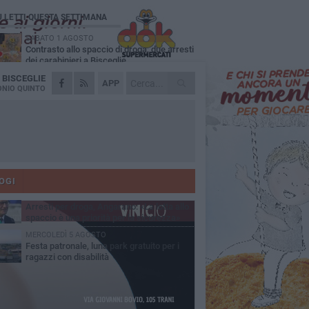
Ù LETTI QUESTA SETTIMANA
SABATO 1 AGOSTO
Contrasto allo spaccio di droga, due arresti
dei carabinieri a Bisceglie
A
BISCEGLIE
MARTEDÌ 4 AGOSTO
APP
Emergenza caldo, il Comune di Bisceglie
NIO QUINTO
attiva i "rifugi climatici"
MERCOLEDÌ 5 AGOSTO
Dramma alla spiaggia Bi-Marmi: un
anziano ha un malore e perde la vita
MARTEDÌ 4 AGOSTO
Due auto incendiate nella notte in via Dieta
delle Puglie
OGI
SABATO 1 AGOSTO
Arresti per droga, Angarano: «La lotta allo
spaccio è una priorità per la sicurezza»
MERCOLEDÌ 5 AGOSTO
Festa patronale, luna park gratuito per i
ragazzi con disabilità