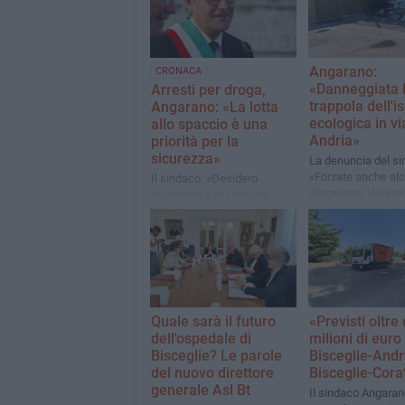
Angarano:
CRONACA
«Danneggiata l
Arresti per droga,
trappola dell'i
Angarano: «La lotta
ecologica in vi
allo spaccio è una
Andria»
priorità per la
sicurezza»
La denuncia del si
«Forzate anche alc
Il sindaco: «Desidero
d'ingresso. Voi inci
esprimere il più sincero
vincerete»
ringraziamento ai carabinieri
del comando provinciale»
Quale sarà il futuro
«Previsti oltre
dell'ospedale di
milioni di euro
Bisceglie? Le parole
Bisceglie-Andri
del nuovo direttore
Bisceglie-Cora
generale Asl Bt
Il sindaco Angarano