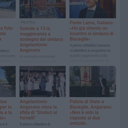
Ponte Lama, Galiano:
POLITICA
a foto-
«Ho già chiesto un
Scende a 13 la
sola
incontro al sindaco di
maggioranza a
a
Bisceglie»
sostegno del sindaco
Angelantonio
Il primo cittadino tranese:
Angarano
«L'obiettivo è acquisire un
ndaco:
quadro aggiornato sullo
une porte
In consiglio comunale
stato di avanzamento dei
vili non
definite le posizioni del
lavori e valutare ogni
gruppo Per Bisceglie,
possibile soluzione che
ufficialmente diviso:
consenta di ridurre i pesanti
Torchetti e Mazzilli passano
disagi»
all'opposizione, non Cosmai
(come già comunicato) e la
neo-consigliera Gentile
 due
Angelantonio
Polizia di Stato a
 per la
Angarano vince la
Bisceglie, Angarano:
a e la
sfida di "Sindaci ai
«Non è solo la
to»
fornelli"
risposta ai due
omicidi»
 e il
Il primo cittadino di