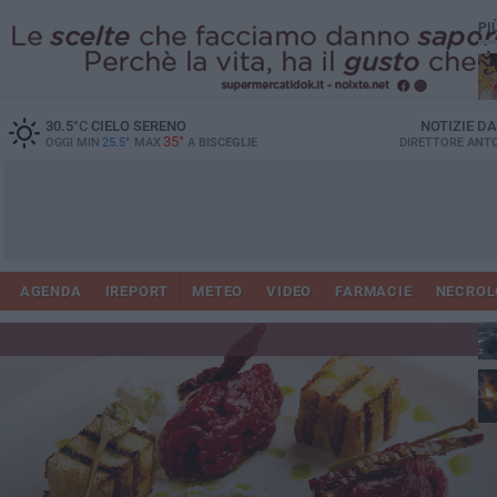
PI
30.5
°C
CIELO SERENO
NOTIZIE D
35°
OGGI MIN
25.5°
MAX
A
BISCEGLIE
DIRETTORE
ANTO
AGENDA
IREPORT
METEO
VIDEO
FARMACIE
NECROL