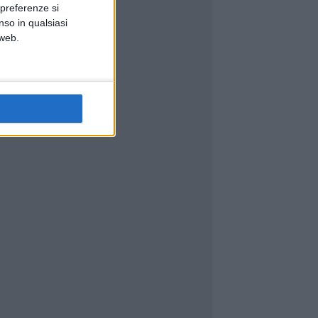
 preferenze si
nso in qualsiasi
 web.