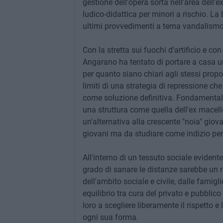
gestione dell'opera sorta nell'area dell'
ludico-didattica per minori a rischio. L
ultimi provvedimenti a tema vandalismo
Con la stretta sui fuochi d'artificio e co
Angarano ha tentato di portare a casa un
per quanto siano chiari agli stessi propo
limiti di una strategia di repressione ch
come soluzione definitiva. Fondamentale 
una struttura come quella dell'ex macello
un'alternativa alla crescente "noia" giov
giovani ma da studiare come indizio per c
All'interno di un tessuto sociale evident
grado di sanare le distanze sarebbe un nu
dell'ambito sociale e civile, dalle famigl
equilibrio tra cura del privato e pubblic
loro a scegliere liberamente il rispetto e
ogni sua forma.