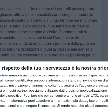
nsapevolezza che l'incremento dei controlli possa portare
ianze, oltre a deresponsabilizzare i singoli cittadini: la
essere al centro di strategie a lungo termine per migliorare
sceglie, lungi dallo sfociare in un tentativo di Stato di
lcun modo come esempio di civiltà. Fondamentali si
te sociale, le associazioni in cui l'Amministrazione
mente, cercando di intercettare i problemi della parte più
gno per una risoluzione di questa crisi sociale non solo
 pubblico ma osservando le tematiche e i problemi più in
l rispetto della tua riservatezza è la nostra prior
due città parallele nella sola Bisceglie, pronta la risposta
artner
memorizziamo e/o accediamo a informazioni su un dispositivo, c
 di doppia Bisceglie, penso che invece si possa parlare di
ali, come identificatori univoci e informazioni standard inviate da un di
e una Bisceglie che lavora stando a contatto con le
zzati, misurazione di annunci e contenuti, analisi dell'audience e svilupp
i mi riferisco alle scuole e alle associazione. Solo il
i e i nostri partner possiamo utilizzare dati precisi di geolocalizzazione 
sultati di cui essere fieri».
del dispositivo. Puoi fare clic per consentire a noi e ai nostri 1731 partn
critte. In alternativa puoi accedere a informazioni più dettagliate e modif
acconsentire o di negare il consenso.
Si rende noto che alcuni trattamen
riminalità giovanile
Serena De Musso
12 MINUTI
SOCIAL VIDEO