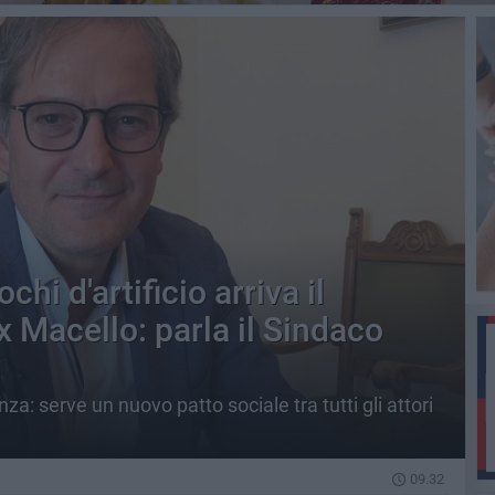
chi d'artificio arriva il
x Macello: parla il Sindaco
a: serve un nuovo patto sociale tra tutti gli attori
09.32