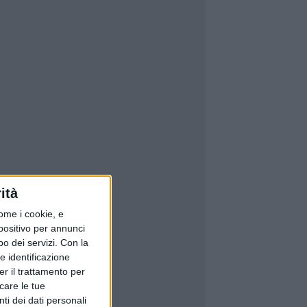
ità
ome i cookie, e
spositivo per annunci
o dei servizi.
Con la
e identificazione
er il trattamento per
icare le tue
ti dei dati personali