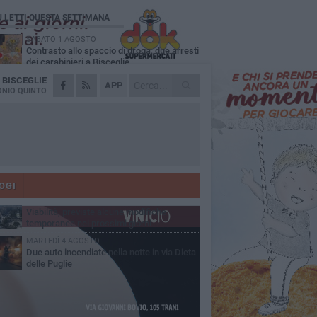
Ù LETTI QUESTA SETTIMANA
SABATO 1 AGOSTO
Contrasto allo spaccio di droga, due arresti
dei carabinieri a Bisceglie
A
BISCEGLIE
VENERDÌ 31 LUGLIO
APP
Torna l'appuntamento con la Pastasciutta
NIO QUINTO
antifascista a Bisceglie
MARTEDÌ 4 AGOSTO
Emergenza caldo, il Comune di Bisceglie
attiva i "rifugi climatici"
MERCOLEDÌ 5 AGOSTO
Dramma alla spiaggia Bi-Marmi: un
anziano ha un malore e perde la vita
OGI
VENERDÌ 31 LUGLIO
Viabilità, previste alcune modifiche
temporanee nei prossimi giorni
MARTEDÌ 4 AGOSTO
Due auto incendiate nella notte in via Dieta
delle Puglie