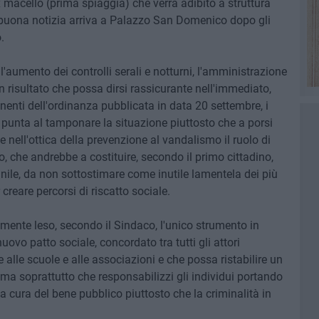
ex macello (prima spiaggia) che verrà adibito a struttura
a buona notizia arriva a Palazzo San Domenico dopo gli
.
n l'aumento dei controlli serali e notturni, l'amministrazione
 risultato che possa dirsi rassicurante nell'immediato,
nenti dell'ordinanza pubblicata in data 20 settembre, i
e punta al tamponare la situazione piuttosto che a porsi
nell'ottica della prevenzione al vandalismo il ruolo di
, che andrebbe a costituire, secondo il primo cittadino,
anile, da non sottostimare come inutile lamentela dei più
reare percorsi di riscatto sociale.
emente leso, secondo il Sindaco, l'unico strumento in
ovo patto sociale, concordato tra tutti gli attori
ie alle scuole e alle associazioni e che possa ristabilire un
o ma soprattutto che responsabilizzi gli individui portando
 la cura del bene pubblico piuttosto che la criminalità in