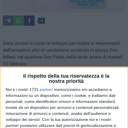
94
Sono ancora in corso le indagini per risalire ai responsabili
dell'ennesimo atto di vandalismo avvenuto in piazza Don
Milani, nel quartiere San Pietro, nella tarda serata di martedì
23 febbraio.
Il rispetto della tua riservatezza è la
Con un post sulle proprie pagine il sindaco angelo Antonio
nostra priorità
Angarano ha denunciato l'accaduto, mostrando le immagini
Noi e i nostri 1731
partner
memorizziamo e/o accediamo a
di un gruppo di persone che ha staccato - con estrema
informazioni su un dispositivo, come i cookie, e trattiamo dati
facilità - una parte della recinzione della piazza: «Tolleranza
personali, come identificatori univoci e informazioni standard
zero per chi danneggia il bene comune. Ancora una volta ci
inviate da un dispositivo per annunci e contenuti personalizzati,
troviamo costretti a denunciare un episodio di vandalismo,
misurazione di annunci e contenuti, analisi dell'audience e
accaduto in piazza don Milani, dove alcuni ragazzi hanno
sviluppo dei servizi.
Con la tua autorizzazione noi e i nostri
divelto una recinzione che avevamo installato da poco,
partner possiamo utilizzare dati precisi di geolocalizzazione e