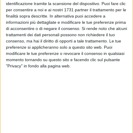
identificazione tramite la scansione del dispositivo. Puoi fare clic
senza alcun rispetto per il patrimonio pubblico. Un gesto
per consentire a noi e ai nostri 1731 partner il trattamento per le
inqualificabile contro la città e i cittadini che ci amareggia
finalità sopra descritte. In alternativa puoi accedere a
perché denota assenza di senso civico e di amore per
informazioni più dettagliate e modificare le tue preferenze prima
Bisceglie».
di acconsentire o di negare il consenso.
Si rende noto che alcuni
trattamenti dei dati personali possono non richiedere il tuo
Il gruppo che si è reso autore del gesto è stato ripreso dalle
consenso, ma hai il diritto di opporti a tale trattamento. Le tue
telecamere di videosorveglianza della piazza, che sono nelle
preferenze si applicheranno solo a questo sito web. Puoi
modificare le tue preferenze o revocare il consenso in qualsiasi
mani delle forze armate, che hanno già avviato l'indagine per
momento tornando su questo sito e facendo clic sul pulsante
risalire ai responsabili.
"Privacy" in fondo alla pagina web.