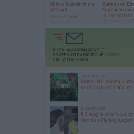
Chiara Scardicchio a
Suriano ed Edd
42Gradi
Marcucci racc
la repressione
​I tre ospiti hanno
dissenso a 42
approfondito nel loro talk il
valore della diversità
L'esperienza con la
rispetto alla "normalità" vista
Sumud Flotilla e la
come standard
criminalizzazione d
dissenso gli argom
toccati durante la 
RICEVI AGGIORNAMENTI E
CONTENUTI DA BISCEGLIE
GRATIS
NELLA TUA E-MAIL
5 AGOSTO 2026
DigithON si sposta a otto
selezionati i 100 finalisti
5 AGOSTO 2026
Il Bisceglie si rafforza co
Opoola e Pierluigi Lagon