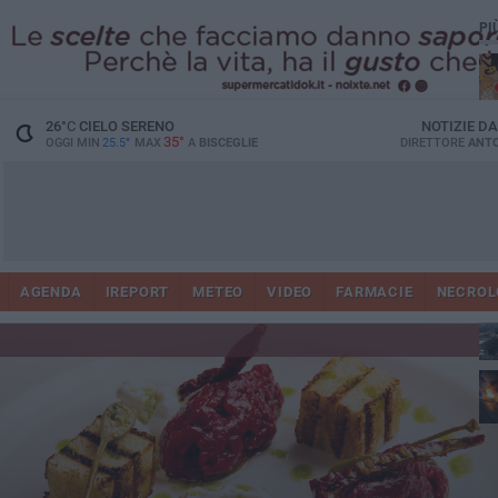
PI
26
°C
CIELO SERENO
NOTIZIE D
35°
OGGI MIN
25.5°
MAX
A
BISCEGLIE
DIRETTORE
ANTO
AGENDA
IREPORT
METEO
VIDEO
FARMACIE
NECROL