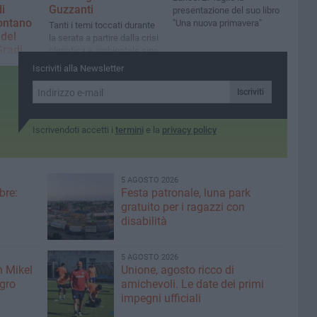
i
Guzzanti
presentazione del suo libro
ontano
"Una nuova primavera"
​Tanti i temi toccati durante
 del
la serata a partire dalla crisi
Gradi
climatica e ambientale sino
a questioni di attualità
 Global
Iscriviti alla Newsletter
el
Iscriviti
enti
serata
Iscrivendoti accetti i
termini
e la
privacy policy
5 AGOSTO 2026
bre:
Festa patronale, luna park
gratuito per i ragazzi con
disabilità
5 AGOSTO 2026
n Mikel
Unione, agosto ricco di
igro
amichevoli. Le date dei primi
impegni ufficiali