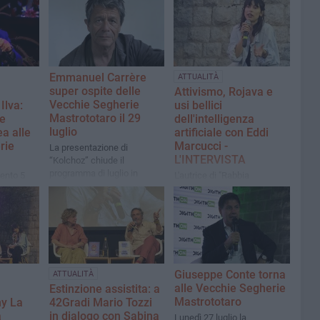
Emmanuel Carrère
ATTUALITÀ
super ospite delle
Attivismo, Rojava e
Vecchie Segherie
Ilva:
usi bellici
Mastrototaro il 29
e
dell'intelligenza
luglio
ea alle
artificiale con Eddi
rie
Marcucci -
La presentazione di
L'INTERVISTA
“Kolchoz” chiude il
programma di luglio in
mento 5
L'autrice di "Rabbia
libreria
glie in
proteggimi" è stata ospite
della rassegna 42Gradi
suo libro
presso le Vecchie Segherie
era"
Mastrototaro
Giuseppe Conte torna
ATTUALITÀ
alle Vecchie Segherie
Estinzione assistita: a
Mastrototaro
ny La
42Gradi Mario Tozzi
a
in dialogo con Sabina
Lunedì 27 luglio la