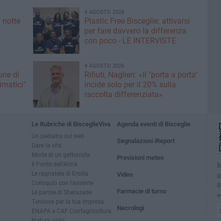
4 AGOSTO 2026
 notte
Plastic Free Bisceglie: attivarsi
per fare davvero la differenza
con poco - LE INTERVISTE
4 AGOSTO 2026
une di
Rifiuti, Naglieri: «Il "porta a porta"
limatici"
incide solo per il 20% sulla
raccolta differenziata»
Le Rubriche di BisceglieViva
Agenda eventi di Bisceglie
Un pediatra sul web
Segnalazioni iReport
Dare la vita
Morte di un gettonista
Previsioni meteo
Il Ponte dell'Almà
I
Le ragnatele di Ersilia
Video
R
Colloquio con l'assente
B
Farmacie di turno
Le parole di Sherazade
a
T-innova per la tua impresa
Necrologi
ENAPA e CAF Confagricoltura
Natura varia