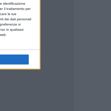
e identificazione
er il trattamento per
icare le tue
ti dei dati personali
 preferenze si
nso in qualsiasi
 web.