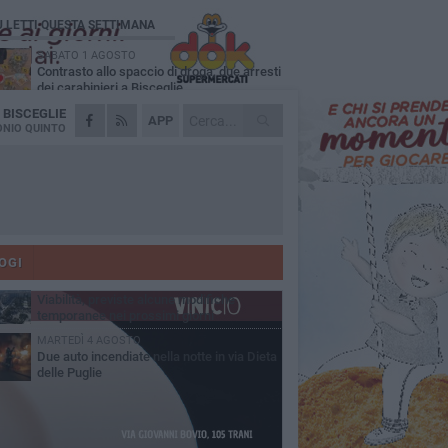
Ù LETTI QUESTA SETTIMANA
SABATO 1 AGOSTO
Contrasto allo spaccio di droga, due arresti
dei carabinieri a Bisceglie
A
BISCEGLIE
VENERDÌ 31 LUGLIO
APP
Torna l'appuntamento con la Pastasciutta
NIO QUINTO
antifascista a Bisceglie
MARTEDÌ 4 AGOSTO
Emergenza caldo, il Comune di Bisceglie
attiva i "rifugi climatici"
MERCOLEDÌ 5 AGOSTO
Dramma alla spiaggia Bi-Marmi: un
anziano ha un malore e perde la vita
OGI
VENERDÌ 31 LUGLIO
Viabilità, previste alcune modifiche
temporanee nei prossimi giorni
MARTEDÌ 4 AGOSTO
Due auto incendiate nella notte in via Dieta
delle Puglie