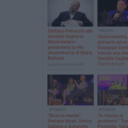
Stefano Petrocchi alle
POLITICA
Vecchie Segherie
Centrosinistra,
Mastrototaro:
primarie ed ex 
presenterà la vita
Giuseppe Cont
straordinaria di Maria
traccia una lin
Bellonci
Vecchie Seghe
Mastrototaro
Appuntamento lunedì 3
agosto con "Romanzo
Il leader del Movi
privato"
Stelle torna a Bisce
occasione della
presentazione del 
"Una nuova primav
ATTUALITÀ
ATTUALITÀ
"Diversa-mente":
"In mezzo al
Stefano Vicari, Enrico
problema": To
Galiano e Antonella
Piccirella, Sar