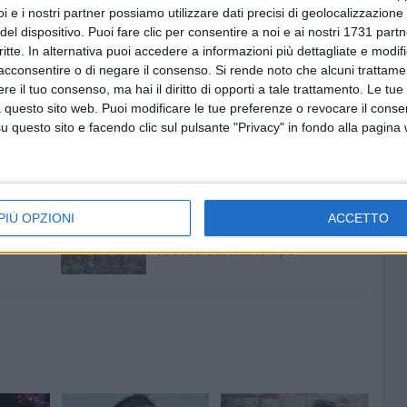
l risultato è una trama intensa, che si pone l'obiettivo di
i e i nostri partner possiamo utilizzare dati precisi di geolocalizzazione 
ppo a lungo in ombra.
del dispositivo. Puoi fare clic per consentire a noi e ai nostri 1731 partn
critte. In alternativa puoi accedere a informazioni più dettagliate e modif
e l'
esperienza clinica
e il
contatto quotidiano
con il
acconsentire o di negare il consenso.
Si rende noto che alcuni trattamen
e il tuo consenso, ma hai il diritto di opporti a tale trattamento. Le tue
ale
. Con questo libro, si fa custode di storie locali che
 questo sito web. Puoi modificare le tue preferenze o revocare il conse
e una riflessione profonda sul concetto di
libertà interiore
.
questo sito e facendo clic sul pulsante "Privacy" in fondo alla pagina
LESTINO
5 AGOSTO 2026
-Marmi:
Agricoltura, al via la raccolta
PIÙ OPZIONI
ACCETTO
 e perde
delle segnalazioni di danni
causati dal maltempo