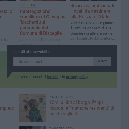
Sicurezza, individuati
POLITICA
i locali da destinare
vola: a
Interrogazione
alla Polizia di Stato
in
consiliare di Giuseppe
i
Torchetti sul
Atto d'indirizzo della giunta:
personale del
il Comune consentirà alla
Comune di Bisceglie
Questura di attivare servizi
per il controllo del territorio e
io tra
«Il sindaco e l'assessore
di ricezione denunce nel
saperi
competente non hanno mai
periodo estivo
i,
risposto. Ora servono
Iscriviti alla Newsletter
numeri chiari su
pensionamenti, assunzioni
Iscriviti
e uffici in sofferenza»
Iscrivendoti accetti i
termini
e la
privacy policy
7 AGOSTO 2026
10mila libri al borgo, l'Anpi
ompleto
ricorda le "memorie resistenti" di
tre biscegliesi
7 AGOSTO 2026