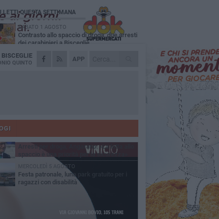
Ù LETTI QUESTA SETTIMANA
SABATO 1 AGOSTO
Contrasto allo spaccio di droga, due arresti
dei carabinieri a Bisceglie
A
BISCEGLIE
MARTEDÌ 4 AGOSTO
APP
Emergenza caldo, il Comune di Bisceglie
NIO QUINTO
attiva i "rifugi climatici"
MERCOLEDÌ 5 AGOSTO
Dramma alla spiaggia Bi-Marmi: un
anziano ha un malore e perde la vita
MARTEDÌ 4 AGOSTO
Due auto incendiate nella notte in via Dieta
delle Puglie
OGI
SABATO 1 AGOSTO
Arresti per droga, Angarano: «La lotta allo
spaccio è una priorità per la sicurezza»
MERCOLEDÌ 5 AGOSTO
Festa patronale, luna park gratuito per i
ragazzi con disabilità