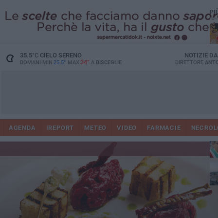
PI
35.5
°C
CIELO SERENO
NOTIZIE D
34°
DOMANI MIN
25.5°
MAX
A
BISCEGLIE
DIRETTORE
ANTO
AGENDA
IREPORT
METEO
VIDEO
FARMACIE
NECROL