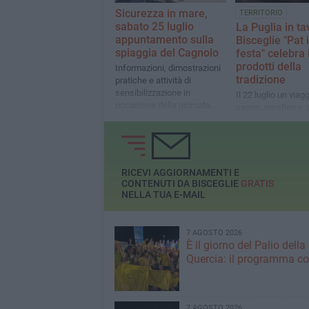
Sicurezza in mare,
TERRITORIO
sabato 25 luglio
La Puglia in ta
appuntamento sulla
Bisceglie "Pat 
spiaggia del Cagnolo
festa" celebra 
prodotti della
Informazioni, dimostrazioni
tradizione
pratiche e attività di
sensibilizzazione in
Il 22 luglio un viagg
occasione della giornata
sapori, mestieri e 
mondiale della prevenzione
locali con laborator
dell'annegamento
cooking show e
degustazioni
RICEVI AGGIORNAMENTI E
CONTENUTI DA BISCEGLIE
GRATIS
NELLA TUA E-MAIL
7 AGOSTO 2026
È il giorno del Palio della
Quercia: il programma c
7 AGOSTO 2026