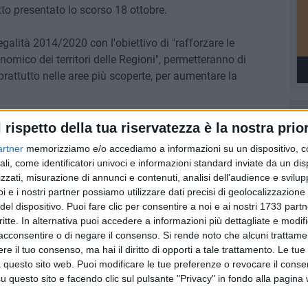
etto presentato lo scorso 18 ottobre.
legalità 2014/2020 con l'obiettivo di "rafforzare le
onomico dei territori delle Regioni", permetteranno di
soprattutto nelle aree più scoperte, per aumentare la
nanziamento è stato conquistato da Barletta, Andria, Trani e
l rispetto della tua riservatezza è la nostra prior
 Comune inferiore ai 50 mila abitanti).
artner
memorizziamo e/o accediamo a informazioni su un dispositivo, c
ali, come identificatori univoci e informazioni standard inviate da un di
zzati, misurazione di annunci e contenuti, analisi dell'audience e svilupp
i e i nostri partner possiamo utilizzare dati precisi di geolocalizzazione 
del dispositivo. Puoi fare clic per consentire a noi e ai nostri 1733 partn
7 AGOSTO 2026
 Mino
Festa patronale, il programma
critte. In alternativa puoi accedere a informazioni più dettagliate e modif
ccella:
completo di venerdì 7 agosto
acconsentire o di negare il consenso.
Si rende noto che alcuni trattamen
e il tuo consenso, ma hai il diritto di opporti a tale trattamento. Le tue
 questo sito web. Puoi modificare le tue preferenze o revocare il conse
questo sito e facendo clic sul pulsante "Privacy" in fondo alla pagina