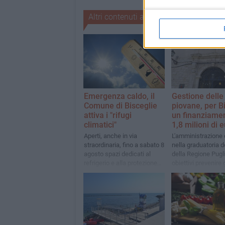
Altri contenuti a tema
Emergenza caldo, il
Gestione delle
Comune di Bisceglie
piovane, per B
attiva i "rifugi
un finanziamen
climatici"
1,8 milioni di 
Aperti, anche in via
L'amministrazione
straordinaria, fino a sabato 8
nella graduatoria de
agosto spazi dedicati al
della Regione Pugli
refrigerio e alla protezione
obiettivi prevenire g
dalle alte temperature
allagamenti e stoc
acque meteoriche