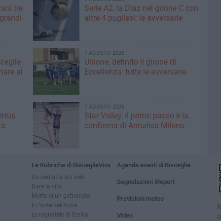
ani tre
Serie A2, la Diaz nel girone C con
 grandi
altre 4 pugliesi: le avversarie
7 AGOSTO 2026
sceglie
Unione, definito il girone di
nare al
Eccellenza: tutte le avversarie
7 AGOSTO 2026
irtus
Star Volley, il primo passo è la
rà
conferma di Annalisa Mileno
Le Rubriche di BisceglieViva
Agenda eventi di Bisceglie
Un pediatra sul web
Segnalazioni iReport
Dare la vita
Morte di un gettonista
Previsioni meteo
Il Ponte dell'Almà
I
Le ragnatele di Ersilia
Video
R