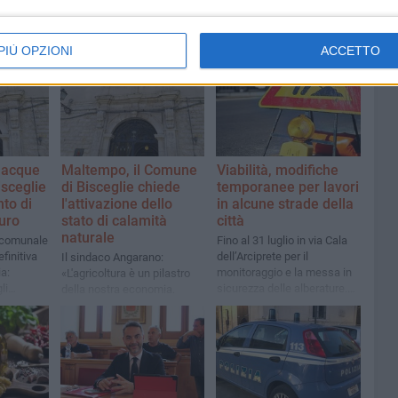
PIÙ OPZIONI
ACCETTO
 acque
Maltempo, il Comune
Viabilità, modifiche
isceglie
di Bisceglie chiede
temporanee per lavori
to di
l'attivazione dello
in alcune strade della
euro
stato di calamità
città
naturale
 comunale
Fino al 31 luglio in via Cala
finitiva
dell’Arciprete per il
Il sindaco Angarano:
a:
monitoraggio e la messa in
«L'agricoltura è un pilastro
li
sicurezza delle alberature.
della nostra economia.
care le
Dal 27 luglio lavori di scavo
Siamo al fianco dei nostri
in via Strada del Carro e via
agricoltori»
Luigi Di Molfetta