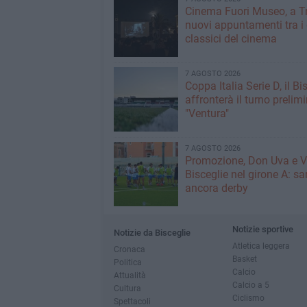
Cinema Fuori Museo, a Tr
nuovi appuntamenti tra i
classici del cinema
7 AGOSTO 2026
Coppa Italia Serie D, il Bi
affronterà il turno prelimi
"Ventura"
7 AGOSTO 2026
Promozione, Don Uva e V
Bisceglie nel girone A: sa
ancora derby
Notizie sportive
Notizie da Bisceglie
Atletica leggera
Cronaca
Basket
Politica
Calcio
Attualità
Calcio a 5
Cultura
Ciclismo
Spettacoli