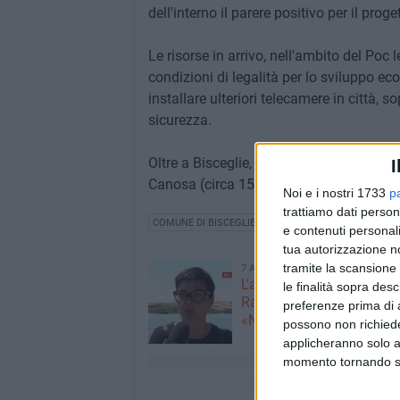
dell'interno il parere positivo per il prog
Le risorse in arrivo, nell'ambito del Poc 
condizioni di legalità per lo sviluppo ec
installare ulteriori telecamere in città, 
sicurezza.
Oltre a Bisceglie, nella Bat lo stesso fi
I
Canosa (circa 150 mila euro, essendo un
Noi e i nostri 1733
p
trattiamo dati person
COMUNE DI BISCEGLIE
VIDEOSORVEGLIANZA
e contenuti personali
tua autorizzazione no
tramite la scansione 
7 AGOSTO 2026
L'appello della moglie di
le finalità sopra des
Racanati alla ministra Ro
preferenze prima di 
«Non dimenticatelo»
possono non richieder
applicheranno solo a
momento tornando su 