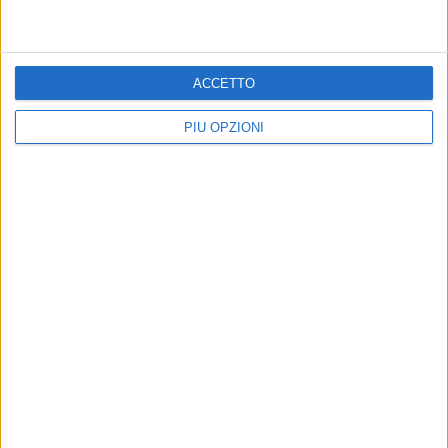
Altri contenuti a tema
ACCETTO
PIÙ OPZIONI
Farmacie di turno dal 03 al
Farmacie di turno dal 27
10 agosto
luglio al 2 agosto
Tutte le farmacie aperte a Bisceglie
Tutte le farmacie aperte a Bisceglie
in orario festivo e notturno
in orario festivo e notturno