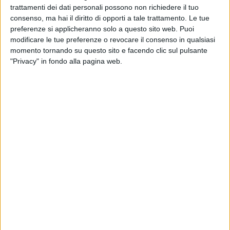
Mercoledì 18 luglio
trattamenti dei dati personali possono non richiedere il tuo
SIMONE
consenso, ma hai il diritto di opporti a tale trattamento. Le tue
preferenze si applicheranno solo a questo sito web. Puoi
Giovedì 19 luglio
modificare le tue preferenze o revocare il consenso in qualsiasi
momento tornando su questo sito e facendo clic sul pulsante
SALSELLO
"Privacy" in fondo alla pagina web.
Venerdì 20 luglio
PANSINI (ex farmacia comunale)
Sabato 21 luglio
Festivo
PELLEGRINI
Pomeridiano e notturno
PELLEGRINI
CASTELLANO
MALCANGIO
SAN FRANCESCO
SILVESTRIS