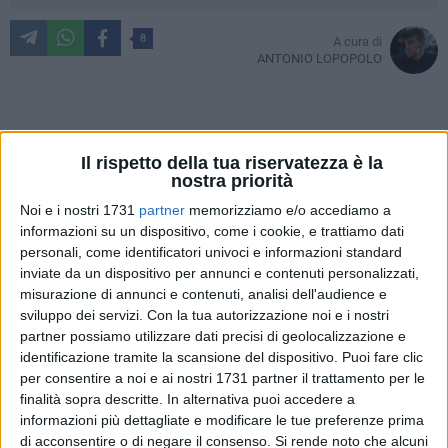
8
A cura di
ANTONIO LOPOPOLO
Farmacie di turno è offerto da Farmacia Ventura (piazza
Il rispetto della tua riservatezza è la
Vittorio Emanuele II, Bisceglie).
nostra priorità
Per usufruire del servizio notturno, dopo le ore 22:00, al
Noi e i nostri 1731
partner
memorizziamo e/o accediamo a
farmacista spetta un diritto addizionale di euro 7.50. Per
informazioni su un dispositivo, come i cookie, e trattiamo dati
ulteriori informazioni è necessario rivolgersi ai Metronotte
personali, come identificatori univoci e informazioni standard
telefonando al numero 0803924450.
inviate da un dispositivo per annunci e contenuti personalizzati,
misurazione di annunci e contenuti, analisi dell'audience e
Lunedì 16 luglio
sviluppo dei servizi.
Con la tua autorizzazione noi e i nostri
D'AMORE
partner possiamo utilizzare dati precisi di geolocalizzazione e
identificazione tramite la scansione del dispositivo. Puoi fare clic
per consentire a noi e ai nostri 1731 partner il trattamento per le
Martedì 17 luglio
finalità sopra descritte. In alternativa puoi accedere a
COLASUONNO
informazioni più dettagliate e modificare le tue preferenze prima
di acconsentire o di negare il consenso.
Si rende noto che alcuni