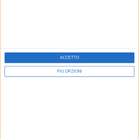
Iscriviti alla Newsletter
Iscriviti
ACCETTO
Iscrivendoti accetti i
termini
e la
privacy policy
PIÙ OPZIONI
Altri contenuti a tema
Farmacie di turno dal 03 al
Farmacie di turno dal 27