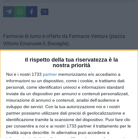
12
Farmacie di turno è offerto da Farmacia Ventura (piazza
Vittorio Emanuele II, Bisceglie).
Orari di apertura delle farmacie
Il rispetto della tua riservatezza è la
nostra priorità
MATTINA dalle 8:30 alle 13
POMERIGGIO dalle 16:30 alle 20:30
Noi e i nostri 1733
partner
memorizziamo e/o accediamo a
informazioni su un dispositivo, come i cookie, e trattiamo dati
personali, come identificatori univoci e informazioni standard
Per usufruire del servizio notturno, dalle ore 20:30 fino alle
inviate da un dispositivo per annunci e contenuti personalizzati,
8:30 del giorno successivo
, al farmacista spetta un diritto
misurazione di annunci e contenuti, analisi dell'audience e
addizionale di euro 7.50. Per ulteriori informazioni è
sviluppo dei servizi.
Con la tua autorizzazione noi e i nostri
necessario rivolgersi ai Metronotte telefonando al numero
partner possiamo utilizzare dati precisi di geolocalizzazione e
0803924450
.
identificazione tramite la scansione del dispositivo. Puoi fare clic
per consentire a noi e ai nostri 1733 partner il trattamento per le
Martedì 6 aprile
finalità sopra descritte. In alternativa puoi accedere a