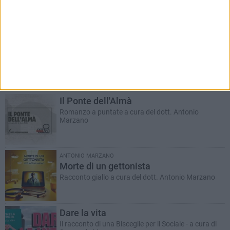
RUBRICHE AGGIORNATE DI RECENTE
Il Ponte dell'Almà
Romanzo a puntate a cura del dott. Antonio
Marzano
ANTONIO MARZANO
Morte di un gettonista
Racconto giallo a cura del dott. Antonio Marzano
Dare la vita
Il racconto di una Bisceglie per il Sociale - a cura di