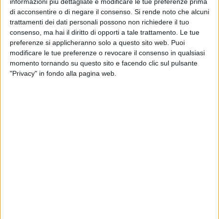
informazioni più dettagliate e modificare le tue preferenze prima
CASTELLANO
di acconsentire o di negare il consenso.
Si rende noto che alcuni
trattamenti dei dati personali possono non richiedere il tuo
Mercoledì 7 aprile
consenso, ma hai il diritto di opporti a tale trattamento. Le tue
AL SEMINARIO
preferenze si applicheranno solo a questo sito web. Puoi
modificare le tue preferenze o revocare il consenso in qualsiasi
Giovedì 8 aprile
momento tornando su questo sito e facendo clic sul pulsante
MALCANGIO
"Privacy" in fondo alla pagina web.
Venerdì 9 aprile
SALSELLO
Sabato 10 aprile
Festivo
PANSINI
Pomeridiano e notturno
PANSINI
CASTELLANO
AL SEMINARIO
MALCANGIO