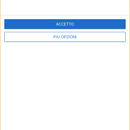
Altri contenuti a tema
ACCETTO
PIÙ OPZIONI
Farmacie di turno dal 03 al
Farmacie di turno dal 27
10 agosto
luglio al 2 agosto
Tutte le farmacie aperte a Bisceglie
Tutte le farmacie aperte a Bisceglie
in orario festivo e notturno
in orario festivo e notturno