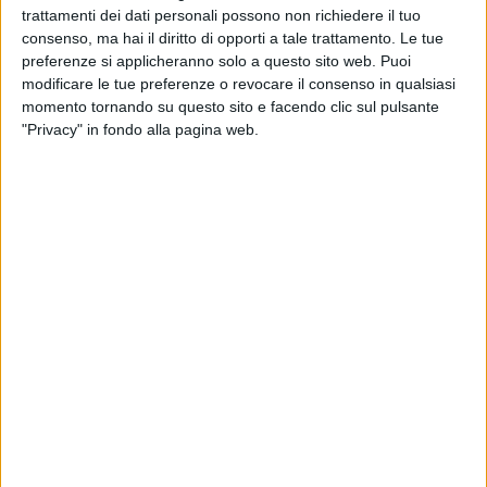
SALSELLO
trattamenti dei dati personali possono non richiedere il tuo
consenso, ma hai il diritto di opporti a tale trattamento. Le tue
Giovedì 14 febbraio
preferenze si applicheranno solo a questo sito web. Puoi
NARCISO
modificare le tue preferenze o revocare il consenso in qualsiasi
momento tornando su questo sito e facendo clic sul pulsante
"Privacy" in fondo alla pagina web.
Venerdì 15 febbraio
DI GENNARO
Sabato 9 febbraio
Festivo
SALSELLO
Pomeridiano e notturno
SALSELLO
CASTELLANO
MALCANGIO
PELLEGRINI
SAN FRANCESCO
SILVESTRIS