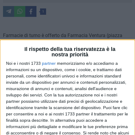
1
Farmacie di turno è offerto da Farmacia Ventura (piazza
Vittorio Emanuele II, Bisceglie).
Il rispetto della tua riservatezza è la
Per usufruire del servizio notturno, dopo le ore 22:00, al
nostra priorità
farmacista spetta un diritto addizionale di euro 7.50. Per
Noi e i nostri 1733
partner
memorizziamo e/o accediamo a
ulteriori informazioni è necessario rivolgersi ai Metronotte
informazioni su un dispositivo, come i cookie, e trattiamo dati
telefonando al numero 0803924450.
personali, come identificatori univoci e informazioni standard
inviate da un dispositivo per annunci e contenuti personalizzati,
Lunedì 11 febbraio
misurazione di annunci e contenuti, analisi dell'audience e
PANSINI
sviluppo dei servizi.
Con la tua autorizzazione noi e i nostri
partner possiamo utilizzare dati precisi di geolocalizzazione e
Martedì 12 febbraio
identificazione tramite la scansione del dispositivo. Puoi fare clic
per consentire a noi e ai nostri 1733 partner il trattamento per le
PELLEGRINI
finalità sopra descritte. In alternativa puoi accedere a
informazioni più dettagliate e modificare le tue preferenze prima
Mercoledì 13 febbraio
di acconsentire o di negare il consenso.
Si rende noto che alcuni