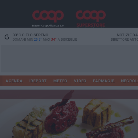
33
°C
CIELO SERENO
NOTIZIE D
34°
DOMANI MIN
25.5°
MAX
A
BISCEGLIE
DIRETTORE
ANTO
AGENDA
IREPORT
METEO
VIDEO
FARMACIE
NECROL