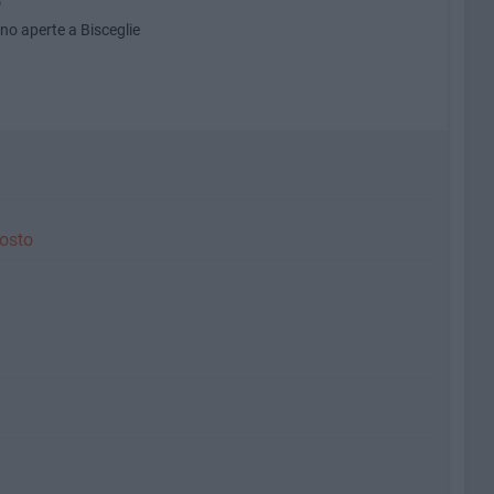
o
rno aperte a Bisceglie
gosto