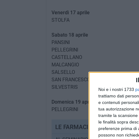
Venerdì 17 aprile
STOLFA
Sabato 18 aprile
PANSINI
PELLEGRINI
CASTELLANO
MALCANGIO
SALSELLO
SAN FRANCESCO
I
SILVESTRIS
Noi e i nostri 1733
p
trattiamo dati person
Domenica 19 aprile
e contenuti personali
PELLEGRINI
tua autorizzazione no
tramite la scansione 
le finalità sopra des
LE FARMACIE DI BISCEGLIE
preferenze prima di 
possono non richieder