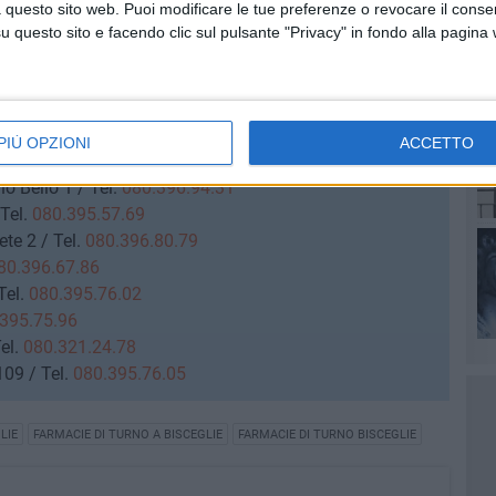
 54 / Tel.
080.396.82.16
 questo sito web. Puoi modificare le tue preferenze o revocare il conse
le 7 / Tel.
080.392.14.48
questo sito e facendo clic sul pulsante "Privacy" in fondo alla pagina
1 / Tel.
080.392.16.41
 / Tel.
080.395.57.88
080.392.13.66
/
080.396.63.277
e 37 / Tel.
080.396.80.75
PIÙ OPZIONI
ACCETTO
lica 2 / Tel.
080.395.77.00
o Bello 1 / Tel.
080.396.94.31
Tel.
080.395.57.69
te 2 / Tel.
080.396.80.79
80.396.67.86
Tel.
080.395.76.02
395.75.96
el.
080.321.24.78
09 / Tel.
080.395.76.05
LIE
FARMACIE DI TURNO A BISCEGLIE
FARMACIE DI TURNO BISCEGLIE