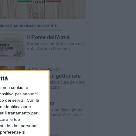
BRICHE AGGIORNATE DI RECENTE
Il Ponte dell'Almà
Romanzo a puntate a cura del
dott. Antonio Marzano
ANTONIO MARZANO
Morte di un gettonista
ità
Racconto giallo a cura del dott.
Antonio Marzano
ome i cookie, e
spositivo per annunci
o dei servizi.
Con la
Dare la vita
e identificazione
Il racconto di una Bisceglie per
er il trattamento per
il Sociale - a cura di Serena de
icare le tue
Musso
ti dei dati personali
 preferenze si
ANTONIO MARZANO