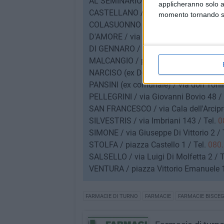
AL SEMINARIO / viale Vincenzo Calace
applicheranno solo a
CASTELLANO / piazza Vittorio Emanue
momento tornando su 
COLASUONNO / via Giuseppe Mazzini 
D'AMORE / via Giuseppe di Vittorio 158
DI GENNARO / via Lamaveta 66 / Tel.
MALCANGIO / piazza Vittorio Emanuel
NARCISO (ex Detoni) / via della Repubb
PANSINI (ex comunale) / via don Tonin
PELLEGRINI / via Giovanni Bovio 48 / 
SAN FRANCESCO / via Cala dell'Arcipre
SILVESTRIS / via Imbriani 143 / Tel.
0
SIMONE / via Giuseppe Di Vittorio 2 / 
STOLFA / piazza Castello 1 / Tel.
080.
SALSELLO / via Luigi Di Molfetta 2 / T
VENTURA / piazza Vittorio Emanuele 1
FARMACIE DI TURNO
FARMACIE
FARMACIE BISCEG