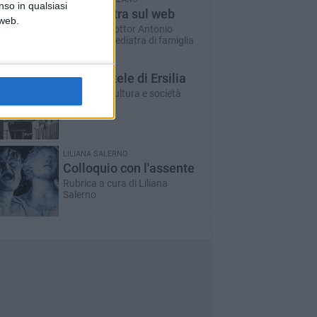
nso in qualsiasi
Un pediatra sul web
 web.
A cura del dottor Antonio
Marzano - pediatra di famiglia
Le ragnatele di Ersilia
Rubrica di cultura e società
LILIANA SALERNO
Colloquio con l'assente
Rubrica a cura di Liliana
Salerno