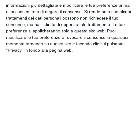
SILVESTRIS
informazioni più dettagliate e modificare le tue preferenze prima
di acconsentire o di negare il consenso.
Si rende noto che alcuni
Martedì 15 febbraio
trattamenti dei dati personali possono non richiedere il tuo
CASTELLANO
consenso, ma hai il diritto di opporti a tale trattamento. Le tue
preferenze si applicheranno solo a questo sito web. Puoi
modificare le tue preferenze o revocare il consenso in qualsiasi
Mercoledì 16 febbraio
momento tornando su questo sito e facendo clic sul pulsante
SAN FRANCESCO
"Privacy" in fondo alla pagina web.
Giovedì 17 febbraio
AL SEMINARIO
Venerdì 18 febbraio
MALCANGIO
Sabato 19 febbraio
Festivo
D'AMORE
Pomeridiano e notturno