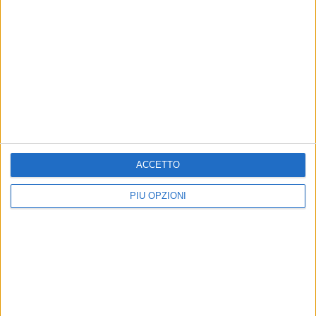
Iscriviti alla Newsletter
ACCETTO
Iscriviti
PIÙ OPZIONI
Iscrivendoti accetti i
termini
e la
privacy policy
Altri contenuti a tema