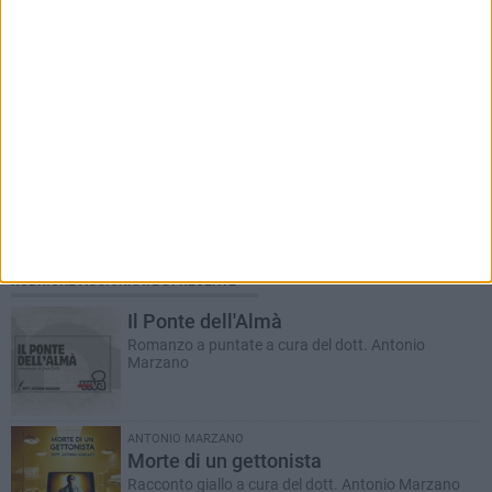
RUBRICHE AGGIORNATE DI RECENTE
Il Ponte dell'Almà
Romanzo a puntate a cura del dott. Antonio
Marzano
ANTONIO MARZANO
Morte di un gettonista
Racconto giallo a cura del dott. Antonio Marzano