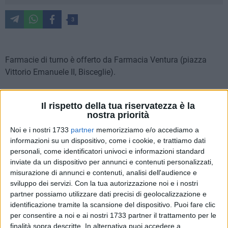
3
Farmacie di turno è offerto da Farmacia Ventura (piazza
Vittorio Emanuele II, Bisceglie).
Orari di apertura delle farmacie
Il rispetto della tua riservatezza è la
MATTINA dalle 8:30 alle 13
nostra priorità
POMERIGGIO dalle 16:30 alle 20:30
Noi e i nostri 1733
partner
memorizziamo e/o accediamo a
informazioni su un dispositivo, come i cookie, e trattiamo dati
Per usufruire del servizio notturno, dalle ore 20:30 fino alle
personali, come identificatori univoci e informazioni standard
8:30 del giorno successivo
, al farmacista spetta un diritto
inviate da un dispositivo per annunci e contenuti personalizzati,
addizionale di euro 7.50. Per ulteriori informazioni è
misurazione di annunci e contenuti, analisi dell'audience e
necessario rivolgersi ai Metronotte telefonando al numero
sviluppo dei servizi.
Con la tua autorizzazione noi e i nostri
0803924450
.
partner possiamo utilizzare dati precisi di geolocalizzazione e
identificazione tramite la scansione del dispositivo. Puoi fare clic
per consentire a noi e ai nostri 1733 partner il trattamento per le
Lunedì 14 febbraio
finalità sopra descritte. In alternativa puoi accedere a