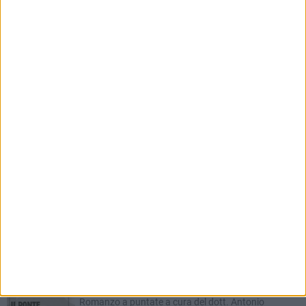
Farmacie di turno dal 20 al 26 Luglio
FARMACIE DI TURNO
Farmacie di turno dal 6 al 12 luglio
RUBRICHE AGGIORNATE DI RECENTE
Il Ponte dell'Almà
Romanzo a puntate a cura del dott. Antonio