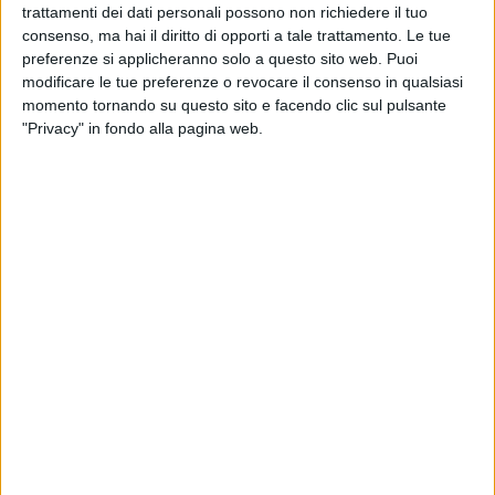
D'AMORE
trattamenti dei dati personali possono non richiedere il tuo
consenso, ma hai il diritto di opporti a tale trattamento. Le tue
preferenze si applicheranno solo a questo sito web. Puoi
Giovedì 17 maggio
modificare le tue preferenze o revocare il consenso in qualsiasi
MALCANGIO
momento tornando su questo sito e facendo clic sul pulsante
"Privacy" in fondo alla pagina web.
Venerdì 18 maggio
COLASUONNO
Sabato 19 maggio
Festivo
SALSELLO
CASTELLANO
MALCANGIO
PELLEGRINI
SAN FRANCESCO
SILVESTRIS
Pomeridiano e notturno
SALSELLO