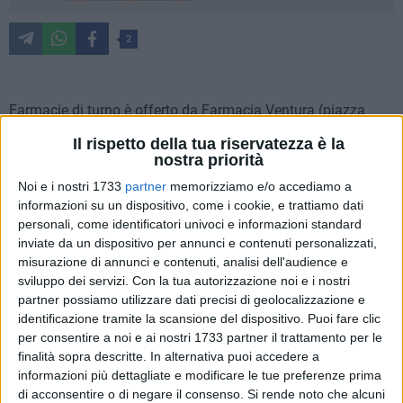
2
Farmacie di turno è offerto da Farmacia Ventura (piazza
Vittorio Emanuele II, Bisceglie).
Il rispetto della tua riservatezza è la
Per usufruire del servizio notturno, dopo le ore 22:00, al
nostra priorità
farmacista spetta un diritto addizionale di euro 7.50. Per
Noi e i nostri 1733
partner
memorizziamo e/o accediamo a
ulteriori informazioni è necessario rivolgersi ai Metronotte
informazioni su un dispositivo, come i cookie, e trattiamo dati
telefonando al numero 0803924450.
personali, come identificatori univoci e informazioni standard
inviate da un dispositivo per annunci e contenuti personalizzati,
Lunedì 14 maggio
misurazione di annunci e contenuti, analisi dell'audience e
sviluppo dei servizi.
Con la tua autorizzazione noi e i nostri
SAN FRANCESCO
partner possiamo utilizzare dati precisi di geolocalizzazione e
identificazione tramite la scansione del dispositivo. Puoi fare clic
Martedì 15 maggio
per consentire a noi e ai nostri 1733 partner il trattamento per le
SEMINARIO
finalità sopra descritte. In alternativa puoi accedere a
informazioni più dettagliate e modificare le tue preferenze prima
Mercoledì 16 maggio
di acconsentire o di negare il consenso.
Si rende noto che alcuni