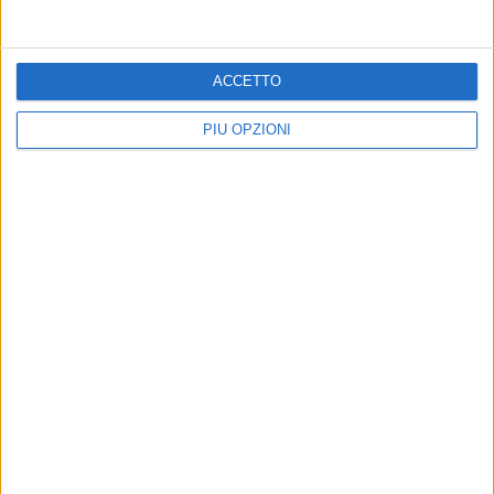
Altri contenuti a tema
ACCETTO
PIÙ OPZIONI
Farmacie di turno dal 03 al
Farmacie di turno dal 27
10 agosto
luglio al 2 agosto
Tutte le farmacie aperte a Bisceglie
Tutte le farmacie aperte a Bisceglie
in orario festivo e notturno
in orario festivo e notturno