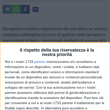
94
BisceglieViva mette a disposizione dei suoi lettori un servizio
completo e dettagliato sui turni di apertura delle farmacie in
orari notturni e festivi, nonché sulle modalità di accesso alle
stesse nelle fasce orarie notturne.
Per usufruire del servizio
Il rispetto della tua riservatezza è la
notturno, dalle ore 23 fino alle 8:30 del giorno successivo
,
nostra priorità
al farmacista spetta un diritto addizionale di euro 7.50. Per
Noi e i nostri 1733
partner
memorizziamo e/o accediamo a
ulteriori informazioni è necessario rivolgersi ai Metronotte
informazioni su un dispositivo, come i cookie, e trattiamo dati
telefonando al numero
0803924450
.
personali, come identificatori univoci e informazioni standard
inviate da un dispositivo per annunci e contenuti personalizzati,
Orari di apertura delle farmacie
misurazione di annunci e contenuti, analisi dell'audience e
MATTINA dalle 8:30 alle 13
sviluppo dei servizi.
Con la tua autorizzazione noi e i nostri
partner possiamo utilizzare dati precisi di geolocalizzazione e
POMERIGGIO dalle 16:30 alle 20
identificazione tramite la scansione del dispositivo. Puoi fare clic
per consentire a noi e ai nostri 1733 partner il trattamento per le
finalità sopra descritte. In alternativa puoi accedere a
Lunedì 14 ottobre