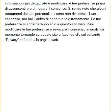
informazioni più dettagliate e modificare le tue preferenze prima
DI GENNARO
di acconsentire o di negare il consenso.
Si rende noto che alcuni
trattamenti dei dati personali possono non richiedere il tuo
Martedì 15 ottobre
consenso, ma hai il diritto di opporti a tale trattamento. Le tue
SIMONE
preferenze si applicheranno solo a questo sito web. Puoi
modificare le tue preferenze o revocare il consenso in qualsiasi
momento tornando su questo sito e facendo clic sul pulsante
Mercoledì 16 ottobre
"Privacy" in fondo alla pagina web.
SILVESTRIS
Giovedì 17 ottobre
CASTELLANO
Venerdì 18 ottobre
SAN FRANCESCO
Sabato 19 ottobre
Festivo e notturno
AL SEMINARIO
Pomeridiano