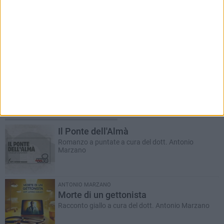
RUBRICHE AGGIORNATE DI RECENTE
Il Ponte dell'Almà
Romanzo a puntate a cura del dott. Antonio
Marzano
ANTONIO MARZANO
Morte di un gettonista
Racconto giallo a cura del dott. Antonio Marzano