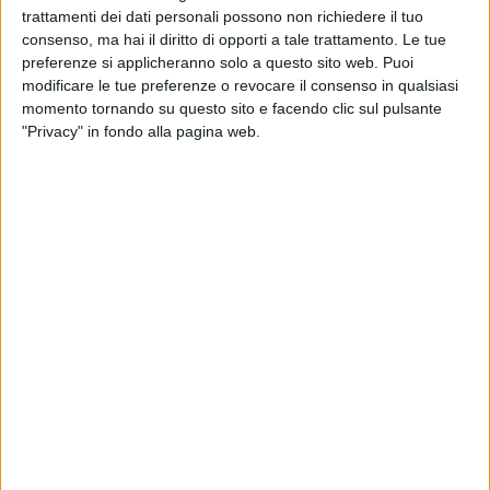
Mercoledì 21 novembre
trattamenti dei dati personali possono non richiedere il tuo
DI GENNARO
consenso, ma hai il diritto di opporti a tale trattamento. Le tue
preferenze si applicheranno solo a questo sito web. Puoi
modificare le tue preferenze o revocare il consenso in qualsiasi
Giovedì 22 novembre
momento tornando su questo sito e facendo clic sul pulsante
SALSELLO
"Privacy" in fondo alla pagina web.
Venerdì 23 novembre
SILVESTRIS
Sabato 24 novembre
Festivo
CASTELLANO
Pomeridiano e notturno
CASTELLANO
MALCANGIO
PELLEGRINI
SAN FRANCESCO
SILVESTRIS