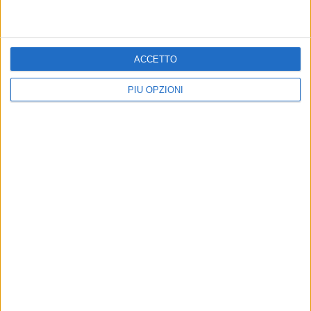
Altri contenuti a tema
ACCETTO
PIÙ OPZIONI
Farmacie di turno dal 03 al
Farmacie di turno dal 27
10 agosto
luglio al 2 agosto
Tutte le farmacie aperte a Bisceglie
Tutte le farmacie aperte a Bisceglie
in orario festivo e notturno
in orario festivo e notturno