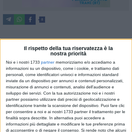
8
Farmacie di turno è offerto da Farmacia Ventura (piazza
Il rispetto della tua riservatezza è la
Vittorio Emanuele II, Bisceglie).
nostra priorità
Per usufruire del servizio notturno, dopo le ore 22:00, al
Noi e i nostri 1733
partner
memorizziamo e/o accediamo a
farmacista spetta un diritto addizionale di euro 7.50. Per
informazioni su un dispositivo, come i cookie, e trattiamo dati
ulteriori informazioni è necessario rivolgersi ai Metronotte
personali, come identificatori univoci e informazioni standard
telefonando al numero 0803924450.
inviate da un dispositivo per annunci e contenuti personalizzati,
misurazione di annunci e contenuti, analisi dell'audience e
Lunedì 19 novembre
sviluppo dei servizi.
Con la tua autorizzazione noi e i nostri
SALSELLO
partner possiamo utilizzare dati precisi di geolocalizzazione e
identificazione tramite la scansione del dispositivo. Puoi fare clic
per consentire a noi e ai nostri 1733 partner il trattamento per le
Martedì 20 novembre
finalità sopra descritte. In alternativa puoi accedere a
NARCISO
informazioni più dettagliate e modificare le tue preferenze prima
di acconsentire o di negare il consenso.
Si rende noto che alcuni