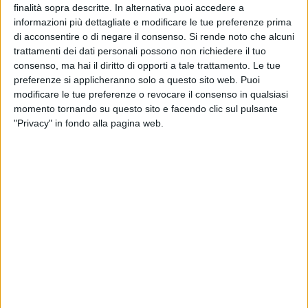
MALCANGIO
finalità sopra descritte. In alternativa puoi accedere a
informazioni più dettagliate e modificare le tue preferenze prima
Martedì 3 agosto
di acconsentire o di negare il consenso.
Si rende noto che alcuni
trattamenti dei dati personali possono non richiedere il tuo
SILVESTRIS
consenso, ma hai il diritto di opporti a tale trattamento. Le tue
preferenze si applicheranno solo a questo sito web. Puoi
Mercoledì 4 agosto
modificare le tue preferenze o revocare il consenso in qualsiasi
CASTELLANO
momento tornando su questo sito e facendo clic sul pulsante
"Privacy" in fondo alla pagina web.
Giovedì 5 agosto
AL SEMINARIO
Venerdì 6 agosto
VENTURA
Sabato 7 agosto
Festivo
SALSELLO
Pomeridiano e notturno
SALSELLO