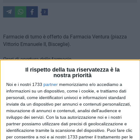
2
Farmacie di turno è offerto da Farmacia Ventura (piazza
Vittorio Emanuele II, Bisceglie).
Orari di apertura delle farmacie
MATTINA dalle 8:30 alle 13
Il rispetto della tua riservatezza è la
POMERIGGIO dalle 16:30 alle 20:30
nostra priorità
Noi e i nostri 1733
partner
memorizziamo e/o accediamo a
Per usufruire del servizio notturno, dalle ore 20:30 fino alle
informazioni su un dispositivo, come i cookie, e trattiamo dati
8:30 del giorno successivo
, al farmacista spetta un diritto
personali, come identificatori univoci e informazioni standard
addizionale di euro 7.50. Per ulteriori informazioni è
inviate da un dispositivo per annunci e contenuti personalizzati,
misurazione di annunci e contenuti, analisi dell'audience e
necessario rivolgersi ai Metronotte telefonando al numero
sviluppo dei servizi.
Con la tua autorizzazione noi e i nostri
0803924450
.
partner possiamo utilizzare dati precisi di geolocalizzazione e
identificazione tramite la scansione del dispositivo. Puoi fare clic
Lunedì 2 agosto
per consentire a noi e ai nostri 1733 partner il trattamento per le