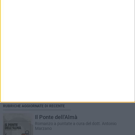
FARMACIE DI TURNO
Farmacie di turno dal 6 al 12 luglio
RUBRICHE AGGIORNATE DI RECENTE
Il Ponte dell'Almà
Romanzo a puntate a cura del dott. Antonio
Marzano