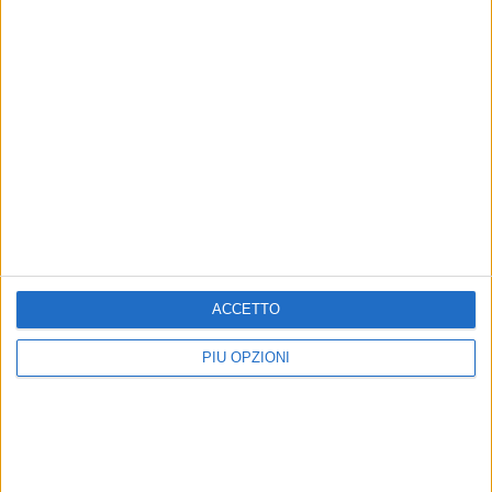
ACCETTO
Iscriviti alla Newsletter
PIÙ OPZIONI
Iscriviti
Iscrivendoti accetti i
termini
e la
privacy policy