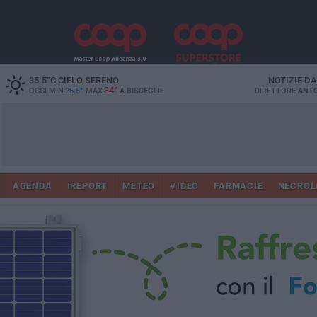
35.5
°C
CIELO SERENO
NOTIZIE D
34°
OGGI MIN
25.5°
MAX
A
BISCEGLIE
DIRETTORE
ANTO
AGENDA
IREPORT
METEO
VIDEO
FARMACIE
NECROL