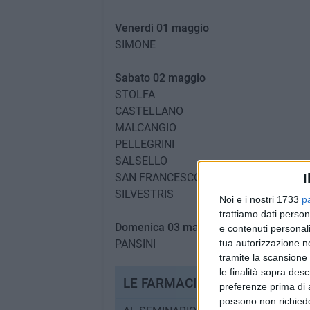
Venerdì 01 maggio
SIMONE
Sabato 02 maggio
STOLFA
CASTELLANO
MALCANGIO
PELLEGRINI
SALSELLO
SAN FRANCESCO
I
SILVESTRIS
Noi e i nostri 1733
p
trattiamo dati person
Domenica 03 maggio
e contenuti personali
PANSINI
tua autorizzazione no
tramite la scansione 
le finalità sopra des
LE FARMACIE DI BISCEGLIE
preferenze prima di 
possono non richieder