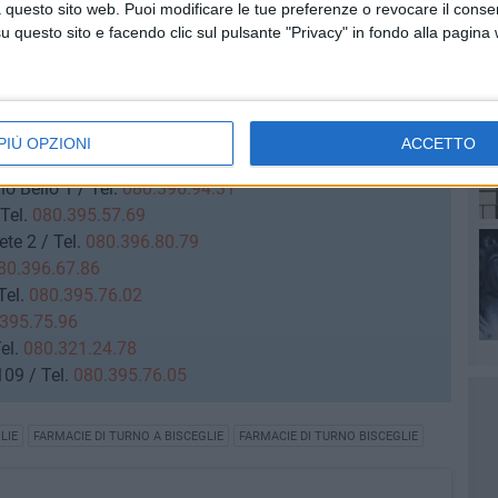
 54 / Tel.
080.396.82.16
 questo sito web. Puoi modificare le tue preferenze o revocare il conse
le 7 / Tel.
080.392.14.48
questo sito e facendo clic sul pulsante "Privacy" in fondo alla pagina
1 / Tel.
080.392.16.41
 / Tel.
080.395.57.88
080.392.13.66
/
080.396.63.277
e 37 / Tel.
080.396.80.75
PIÙ OPZIONI
ACCETTO
lica 2 / Tel.
080.395.77.00
o Bello 1 / Tel.
080.396.94.31
Tel.
080.395.57.69
te 2 / Tel.
080.396.80.79
80.396.67.86
Tel.
080.395.76.02
395.75.96
el.
080.321.24.78
09 / Tel.
080.395.76.05
LIE
FARMACIE DI TURNO A BISCEGLIE
FARMACIE DI TURNO BISCEGLIE