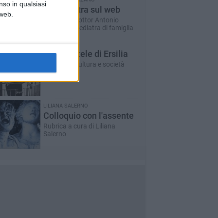
nso in qualsiasi
Un pediatra sul web
 web.
A cura del dottor Antonio
Marzano - pediatra di famiglia
Le ragnatele di Ersilia
Rubrica di cultura e società
LILIANA SALERNO
Colloquio con l'assente
Rubrica a cura di Liliana
Salerno