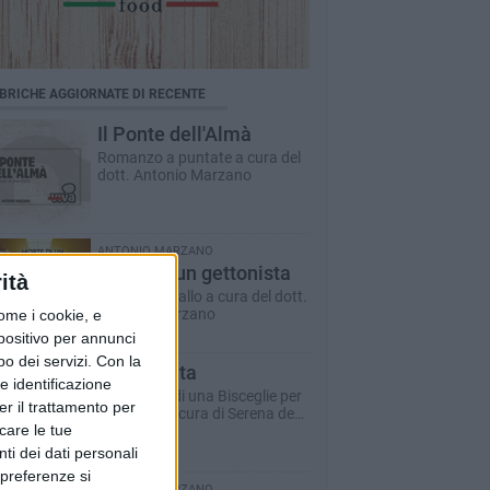
BRICHE AGGIORNATE DI RECENTE
Il Ponte dell'Almà
Romanzo a puntate a cura del
dott. Antonio Marzano
ANTONIO MARZANO
Morte di un gettonista
ità
Racconto giallo a cura del dott.
Antonio Marzano
ome i cookie, e
spositivo per annunci
o dei servizi.
Con la
Dare la vita
e identificazione
Il racconto di una Bisceglie per
er il trattamento per
il Sociale - a cura di Serena de
icare le tue
Musso
ti dei dati personali
 preferenze si
ANTONIO MARZANO