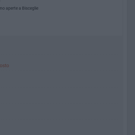
o
rno aperte a Bisceglie
gosto