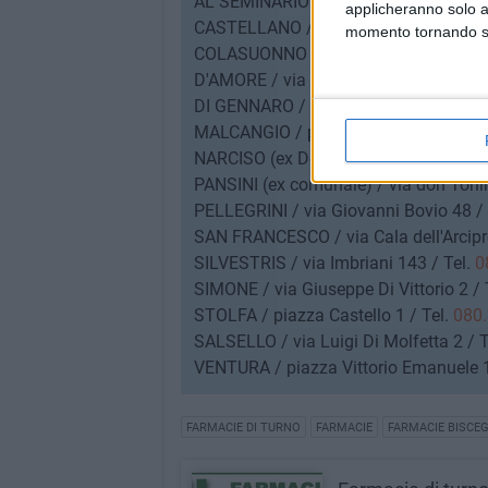
AL SEMINARIO / viale Vincenzo Calace
applicheranno solo a
CASTELLANO / piazza Vittorio Emanue
momento tornando su 
COLASUONNO / via Giuseppe Mazzini 
D'AMORE / via Giuseppe di Vittorio 158
DI GENNARO / via Lamaveta 66 / Tel.
MALCANGIO / piazza Vittorio Emanuel
NARCISO (ex Detoni) / via della Repubb
PANSINI (ex comunale) / via don Tonin
PELLEGRINI / via Giovanni Bovio 48 / 
SAN FRANCESCO / via Cala dell'Arcipre
SILVESTRIS / via Imbriani 143 / Tel.
0
SIMONE / via Giuseppe Di Vittorio 2 / 
STOLFA / piazza Castello 1 / Tel.
080.
SALSELLO / via Luigi Di Molfetta 2 / T
VENTURA / piazza Vittorio Emanuele 1
FARMACIE DI TURNO
FARMACIE
FARMACIE BISCEG