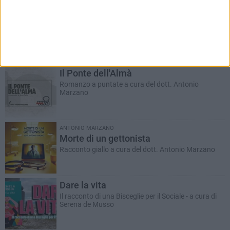
RUBRICHE AGGIORNATE DI RECENTE
Il Ponte dell'Almà
Romanzo a puntate a cura del dott. Antonio
Marzano
ANTONIO MARZANO
Morte di un gettonista
Racconto giallo a cura del dott. Antonio Marzano
Dare la vita
Il racconto di una Bisceglie per il Sociale - a cura di
Serena de Musso