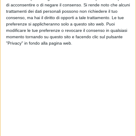
di acconsentire o di negare il consenso.
Si rende noto che alcuni
trattamenti dei dati personali possono non richiedere il tuo
Martedì 21 ottobre
consenso, ma hai il diritto di opporti a tale trattamento. Le tue
PELLEGRINI
preferenze si applicheranno solo a questo sito web. Puoi
modificare le tue preferenze o revocare il consenso in qualsiasi
Mercoledì 22 ottobre
momento tornando su questo sito e facendo clic sul pulsante
SALSELLO
"Privacy" in fondo alla pagina web.
Giovedì 23 ottobre
NARCISO
Venerdì 24 ottobre
DI GENNARO
Sabato 25 ottobre
MALCANGIO
SILVESTRIS
CASTELLANO
PELLEGRINI