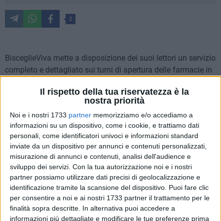
2
BisceglieViva mette a disposizione dei suoi lettori un servizio
completo e dettagliato sui turni di apertura delle farmacie in
orari notturni e festivi, nonché sulle modalità di accesso alle
Il rispetto della tua riservatezza è la
stesse nelle fasce orarie notturne.
Per usufruire del servizio
nostra priorità
notturno, dalle ore 23 fino alle 8:30 del giorno successivo
,
Noi e i nostri 1733
partner
memorizziamo e/o accediamo a
al farmacista spetta un diritto addizionale di euro 7.50. Per
informazioni su un dispositivo, come i cookie, e trattiamo dati
ulteriori informazioni è necessario rivolgersi ai Metronotte
personali, come identificatori univoci e informazioni standard
telefonando al numero
0803924450
.
inviate da un dispositivo per annunci e contenuti personalizzati,
misurazione di annunci e contenuti, analisi dell'audience e
Orari di apertura delle farmacie
sviluppo dei servizi.
Con la tua autorizzazione noi e i nostri
MATTINA dalle 8:30 alle 13
partner possiamo utilizzare dati precisi di geolocalizzazione e
POMERIGGIO dalle 16:30 alle 20
identificazione tramite la scansione del dispositivo. Puoi fare clic
per consentire a noi e ai nostri 1733 partner il trattamento per le
Lunedì 20 ottobre
finalità sopra descritte. In alternativa puoi accedere a
informazioni più dettagliate e modificare le tue preferenze prima
PANSINI