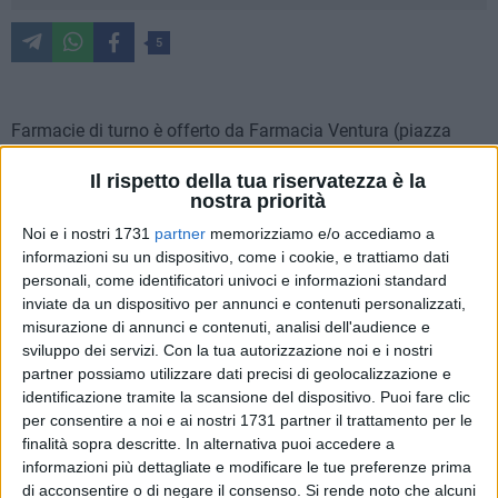
5
Farmacie di turno è offerto da Farmacia Ventura (piazza
Vittorio Emanuele II, Bisceglie).
Il rispetto della tua riservatezza è la
Per usufruire del servizio notturno, dopo le ore 22:00, al
nostra priorità
farmacista spetta un diritto addizionale di euro 7.50. Per
Noi e i nostri 1731
partner
memorizziamo e/o accediamo a
ulteriori informazioni è necessario rivolgersi ai Metronotte
informazioni su un dispositivo, come i cookie, e trattiamo dati
telefonando al numero 0803924450.
personali, come identificatori univoci e informazioni standard
inviate da un dispositivo per annunci e contenuti personalizzati,
Lunedì 21 gennaio
misurazione di annunci e contenuti, analisi dell'audience e
AL SEMINARIO
sviluppo dei servizi.
Con la tua autorizzazione noi e i nostri
partner possiamo utilizzare dati precisi di geolocalizzazione e
Martedì 22 gennaio
identificazione tramite la scansione del dispositivo. Puoi fare clic
per consentire a noi e ai nostri 1731 partner il trattamento per le
MALCANGIO
finalità sopra descritte. In alternativa puoi accedere a
informazioni più dettagliate e modificare le tue preferenze prima
Mercoledì 23 gennaio
di acconsentire o di negare il consenso.
Si rende noto che alcuni