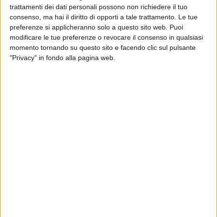
D'AMORE
trattamenti dei dati personali possono non richiedere il tuo
consenso, ma hai il diritto di opporti a tale trattamento. Le tue
Giovedì 24 gennaio
preferenze si applicheranno solo a questo sito web. Puoi
SALSELLO
modificare le tue preferenze o revocare il consenso in qualsiasi
momento tornando su questo sito e facendo clic sul pulsante
"Privacy" in fondo alla pagina web.
Venerdì 25 gennaio
SIMONE
Sabato 26 gennaio
Festivo
SALSELLO
Pomeridiano e notturno
SALSELLO
CASTELLANO
MALCANGIO
PELLEGRINI
SAN FRANCESCO
SILVESTRIS