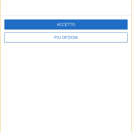
Altri contenuti a tema
ACCETTO
PIÙ OPZIONI
Farmacie di turno dal 03 al
Farmacie di turno dal 27
10 agosto
luglio al 2 agosto
Tutte le farmacie aperte a Bisceglie
Tutte le farmacie aperte a Bisceglie
in orario festivo e notturno
in orario festivo e notturno