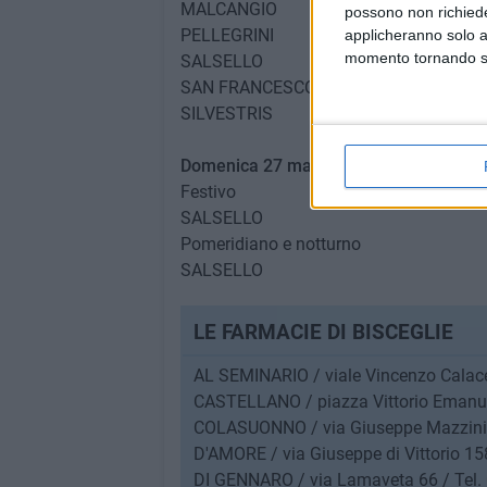
MALCANGIO
possono non richieder
PELLEGRINI
applicheranno solo a
momento tornando su 
SALSELLO
SAN FRANCESCO
SILVESTRIS
Domenica 27 marzo
Festivo
SALSELLO
Pomeridiano e notturno
SALSELLO
LE FARMACIE DI BISCEGLIE
AL SEMINARIO / viale Vincenzo Calace
CASTELLANO / piazza Vittorio Emanue
COLASUONNO / via Giuseppe Mazzini 
D'AMORE / via Giuseppe di Vittorio 158
DI GENNARO / via Lamaveta 66 / Tel.