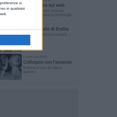
 preferenze si
Un pediatra sul web
nso in qualsiasi
A cura del dottor Antonio
 web.
Marzano - pediatra di famiglia
Le ragnatele di Ersilia
Rubrica di cultura e società
LILIANA SALERNO
Colloquio con l'assente
Rubrica a cura di Liliana
Salerno