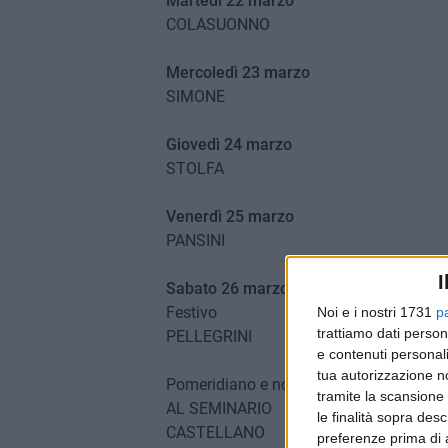
Martedì 22 marzo
COLASUONNO
Mercoledì 23 marzo
SIMONE
Giovedì 24 marzo
STOLFA
Venerdì 25 marzo
PANSINI
I
Sabato 26 marzo
Festivo
Noi e i nostri 1731
p
trattiamo dati person
PELLEGRINI
e contenuti personali
tua autorizzazione no
Pomeridiano e notturno
tramite la scansione 
AL SEMINARIO
le finalità sopra des
CASTELLANO
preferenze prima di 