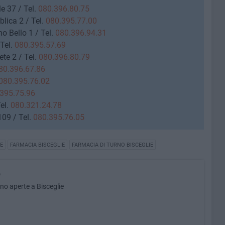
e 37 / Tel.
080.396.80.75
lica 2 / Tel.
080.395.77.00
o Bello 1 / Tel.
080.396.94.31
Tel.
080.395.57.69
te 2 / Tel.
080.396.80.79
80.396.67.86
080.395.76.02
395.75.96
el.
080.321.24.78
09 / Tel.
080.395.76.05
E
FARMACIA BISCEGLIE
FARMACIA DI TURNO BISCEGLIE
o
rno aperte a Bisceglie