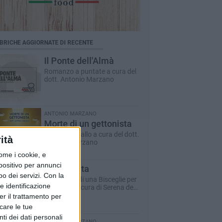
BRICHE AGGIORNATE DI RECENTE
Il Ponte dell'Almà
Romanzo a puntate a cura del
dott. Antonio Marzano
ANTONIO MARZANO
Morte di un gettonista
Racconto giallo a cura del dott.
ità
Antonio Marzano
ome i cookie, e
spositivo per annunci
Dare la vita
o dei servizi.
Con la
Il racconto di una Bisceglie per
e identificazione
il Sociale - a cura di Serena de
Musso
er il trattamento per
icare le tue
ti dei dati personali
ANTONIO MARZANO