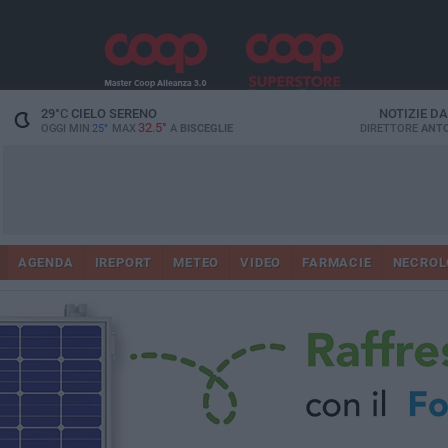
29
°C
CIELO SERENO
NOTIZIE D
32.5°
OGGI MIN
25°
MAX
A
BISCEGLIE
DIRETTORE
ANTO
AGENDA
IREPORT
METEO
VIDEO
FARMACIE
NECROL