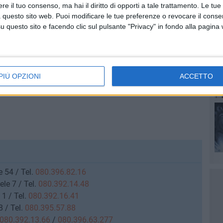
e il tuo consenso, ma hai il diritto di opporti a tale trattamento. Le tue
 questo sito web. Puoi modificare le tue preferenze o revocare il conse
questo sito e facendo clic sul pulsante "Privacy" in fondo alla pagina
PIÙ OPZIONI
ACCETTO
 54 / Tel.
080.396.82.16
le 7 / Tel.
080.392.14.48
1 / Tel.
080.392.16.41
 / Tel.
080.395.57.88
080.392.13.66
/
080.396.63.277