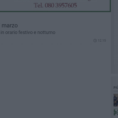
7 marzo
in orario festivo e notturno
12.15
PI