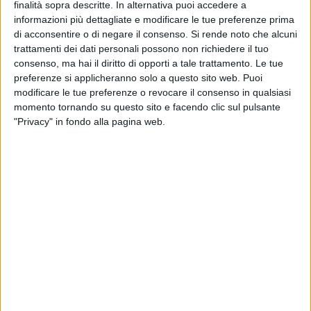
STOLFA
finalità sopra descritte. In alternativa puoi accedere a
informazioni più dettagliate e modificare le tue preferenze prima
di acconsentire o di negare il consenso.
Si rende noto che alcuni
Martedì 4 agosto
trattamenti dei dati personali possono non richiedere il tuo
PANSINI
consenso, ma hai il diritto di opporti a tale trattamento. Le tue
preferenze si applicheranno solo a questo sito web. Puoi
Mercoledì 5 agosto
modificare le tue preferenze o revocare il consenso in qualsiasi
SILVESTRIS
momento tornando su questo sito e facendo clic sul pulsante
"Privacy" in fondo alla pagina web.
Giovedì 6 agosto
SALSELLO
Venerdì 7 agosto
NARCISO
Sabato 8 agosto
Festivo
DI GENNARO
Pomeridiano e notturno