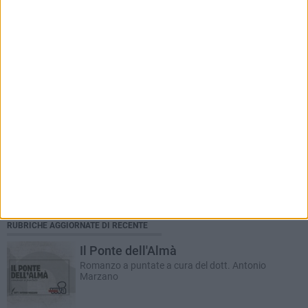
Farmacie di turno dal 6 al 12 luglio
RUBRICHE AGGIORNATE DI RECENTE
Il Ponte dell'Almà
Romanzo a puntate a cura del dott. Antonio
Marzano