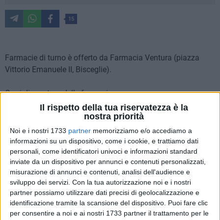
15
Farmacie di turno è offerto da Farmacia Ventura (piazza
Vittorio Emanuele II, Bisceglie).
Orari di apertura delle farmacie
MATTINA dalle 8:30 alle 13
Il rispetto della tua riservatezza è la
nostra priorità
POMERIGGIO dalle 16:30 alle 20
Noi e i nostri 1733
partner
memorizziamo e/o accediamo a
Per usufruire del servizio notturno, dalle ore 20 fino alle
informazioni su un dispositivo, come i cookie, e trattiamo dati
8:30 del giorno successivo
, al farmacista spetta un diritto
personali, come identificatori univoci e informazioni standard
inviate da un dispositivo per annunci e contenuti personalizzati,
addizionale di euro 7.50. Per ulteriori informazioni è
misurazione di annunci e contenuti, analisi dell'audience e
necessario rivolgersi ai Metronotte telefonando al numero
sviluppo dei servizi.
Con la tua autorizzazione noi e i nostri
0803924450.
partner possiamo utilizzare dati precisi di geolocalizzazione e
identificazione tramite la scansione del dispositivo. Puoi fare clic
Lunedì 3 agosto
per consentire a noi e ai nostri 1733 partner il trattamento per le