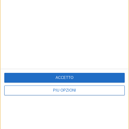
ACCETTO
Iscriviti alla Newsletter
Iscriviti
PIÙ OPZIONI
Iscrivendoti accetti i
termini
e la
privacy policy
Altri contenuti a tema