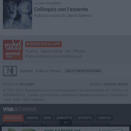
LILIANA SALERNO
Colloquio con l'assente
Rubrica a cura di Liliana Salerno
BISCEGLIEVIVA APP
Scarica l'applicazione per iPhone,
iPad e Android e ricevi notizie push
Contatti
Policy e Privacy
GOCITY NEWS PLATFORM
Notizie da
Bisceglie
Direttore
Antonio Quinto
© 2001-2026 BisceglieViva è un portale gestito da InnovaNews srl. Partita iva
08059640725. Testata giornalistica telematica registrata presso il Tribunale di
Trani. Tutti i diritti riservati.
BISCEGLIE
ANDRIA
BARI
BARLETTA
BITONTO
CANOSA
CERIGNOLA
CORATO
GIOVINAZZO
MARGHERITA DI SAVOIA