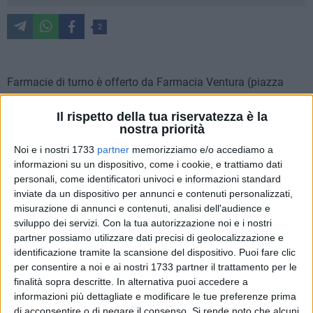
2
Farmacie di turno è offerto da Farmacia Ventura (piazza
Vittorio Emanuele II, Bisceglie).
Per usufruire del servizio notturno, dopo le ore 22:00, al
Il rispetto della tua riservatezza è la
nostra priorità
farmacista spetta un diritto addizionale di euro 7.50. Per
ulteriori informazioni è necessario rivolgersi ai Metronotte
Noi e i nostri 1733
partner
memorizziamo e/o accediamo a
informazioni su un dispositivo, come i cookie, e trattiamo dati
telefonando al numero 0803924450.
personali, come identificatori univoci e informazioni standard
inviate da un dispositivo per annunci e contenuti personalizzati,
Lunedì 7 ottobre
misurazione di annunci e contenuti, analisi dell'audience e
SIMONE
sviluppo dei servizi.
Con la tua autorizzazione noi e i nostri
partner possiamo utilizzare dati precisi di geolocalizzazione e
Martedì 8 ottobre
identificazione tramite la scansione del dispositivo. Puoi fare clic
SILVESTRIS
per consentire a noi e ai nostri 1733 partner il trattamento per le
finalità sopra descritte. In alternativa puoi accedere a
informazioni più dettagliate e modificare le tue preferenze prima
Mercoledì 9 ottobre
di acconsentire o di negare il consenso.
Si rende noto che alcuni