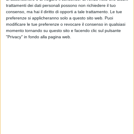
PANSINI
trattamenti dei dati personali possono non richiedere il tuo
consenso, ma hai il diritto di opporti a tale trattamento. Le tue
Giovedì 10 ottobre
preferenze si applicheranno solo a questo sito web. Puoi
PELLEGRINI
modificare le tue preferenze o revocare il consenso in qualsiasi
momento tornando su questo sito e facendo clic sul pulsante
"Privacy" in fondo alla pagina web.
Venerdì 11 ottobre
SALSELLO
Sabato 12 ottobre
Festivo
SALSELLO
Pomeridiano e notturno
SALSELLO
CASTELLANO
MALCANGIO
PELLEGRINI
SAN FRANCESCO
SILVESTRIS