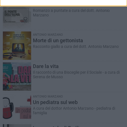
Il Ponte dell'Almà
Romanzo a puntate a cura del dott. Antonio
Marzano
ANTONIO MARZANO
Morte di un gettonista
Racconto giallo a cura del dott. Antonio Marzano
Dare la vita
Il racconto di una Bisceglie per il Sociale - a cura di
Serena de Musso
ANTONIO MARZANO
Un pediatra sul web
A cura del dottor Antonio Marzano - pediatra di
famiglia