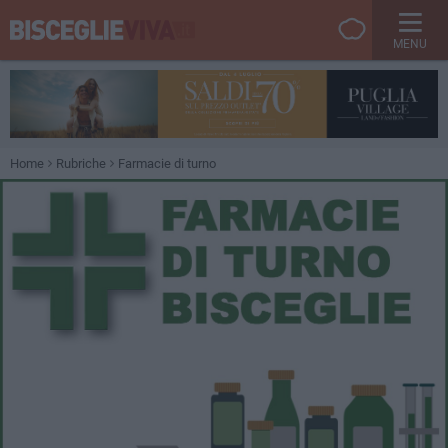
MENU
Home
Rubriche
Farmacie di turno