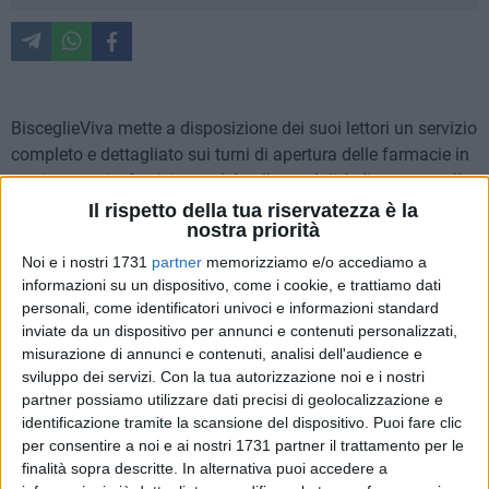
BisceglieViva mette a disposizione dei suoi lettori un servizio
completo e dettagliato sui turni di apertura delle farmacie in
orari notturni e festivi, nonché sulle modalità di accesso alle
stesse nelle fasce orarie notturne.
Per usufruire del servizio
Il rispetto della tua riservatezza è la
nostra priorità
notturno, dalle ore 23 fino alle 8:30 del giorno successivo
,
al farmacista spetta un diritto addizionale di euro 7.50. Per
Noi e i nostri 1731
partner
memorizziamo e/o accediamo a
ulteriori informazioni è necessario rivolgersi ai Metronotte
informazioni su un dispositivo, come i cookie, e trattiamo dati
personali, come identificatori univoci e informazioni standard
telefonando al numero
0803924450
.
inviate da un dispositivo per annunci e contenuti personalizzati,
misurazione di annunci e contenuti, analisi dell'audience e
Orari di apertura delle farmacie
sviluppo dei servizi.
Con la tua autorizzazione noi e i nostri
MATTINA dalle 8:30 alle 13
partner possiamo utilizzare dati precisi di geolocalizzazione e
POMERIGGIO dalle 16:30 alle 20:30
identificazione tramite la scansione del dispositivo. Puoi fare clic
per consentire a noi e ai nostri 1731 partner il trattamento per le
Lunedì 8 giugno
finalità sopra descritte. In alternativa puoi accedere a
SILVESTRIS