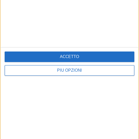
Iscriviti alla Newsletter
Iscriviti
ACCETTO
Iscrivendoti accetti i
termini
e la
privacy policy
PIÙ OPZIONI
Altri contenuti a tema
Farmacie di turno dal 03 al
Farmacie di turno dal 27