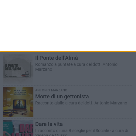
RUBRICHE AGGIORNATE DI RECENTE
Il Ponte dell'Almà
Romanzo a puntate a cura del dott. Antonio
Marzano
ANTONIO MARZANO
Morte di un gettonista
Racconto giallo a cura del dott. Antonio Marzano
Dare la vita
Il racconto di una Bisceglie per il Sociale - a cura di
Serena de Musso