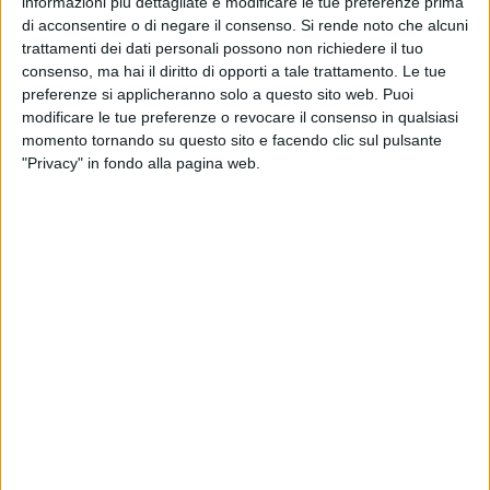
informazioni più dettagliate e modificare le tue preferenze prima
di acconsentire o di negare il consenso.
Si rende noto che alcuni
trattamenti dei dati personali possono non richiedere il tuo
Martedì 7 luglio
consenso, ma hai il diritto di opporti a tale trattamento. Le tue
VENTURA
preferenze si applicheranno solo a questo sito web. Puoi
modificare le tue preferenze o revocare il consenso in qualsiasi
Mercoledì 8 luglio
momento tornando su questo sito e facendo clic sul pulsante
SILVESTRIS
"Privacy" in fondo alla pagina web.
Giovedì 9 luglio
CASTELLANO
Venerdì 10 luglio
SAN FRANCESCO
Sabato 11 luglio
Festivo
AL SEMINARIO
CASTELLANO
MALCANGIO