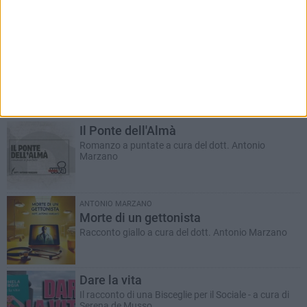
RUBRICHE AGGIORNATE DI RECENTE
Il Ponte dell'Almà
Romanzo a puntate a cura del dott. Antonio
Marzano
ANTONIO MARZANO
Morte di un gettonista
Racconto giallo a cura del dott. Antonio Marzano
Dare la vita
Il racconto di una Bisceglie per il Sociale - a cura di
Serena de Musso