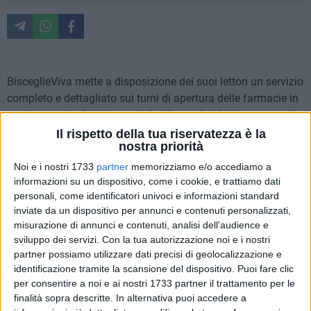
BisceglieViva mette a disposizione dei suoi lettori un servizio
completo e dettagliato sui turni di apertura delle farmacie in
orari notturni e festivi, nonché sulle modalità di accesso alle
stesse nelle fasce orarie notturne.
Per usufruire del servizio
Il rispetto della tua riservatezza è la
nostra priorità
notturno, dalle ore 23 fino alle 8:30 del giorno successivo
,
al farmacista spetta un diritto addizionale di euro 7.50. Per
Noi e i nostri 1733
partner
memorizziamo e/o accediamo a
ulteriori informazioni è necessario rivolgersi ai Metronotte
informazioni su un dispositivo, come i cookie, e trattiamo dati
personali, come identificatori univoci e informazioni standard
telefonando al numero
0803924450
.
inviate da un dispositivo per annunci e contenuti personalizzati,
misurazione di annunci e contenuti, analisi dell'audience e
Orari di apertura delle farmacie
sviluppo dei servizi.
Con la tua autorizzazione noi e i nostri
MATTINA dalle 8:30 alle 13
partner possiamo utilizzare dati precisi di geolocalizzazione e
POMERIGGIO dalle 16:30 alle 20:30
identificazione tramite la scansione del dispositivo. Puoi fare clic
per consentire a noi e ai nostri 1733 partner il trattamento per le
Lunedì 6 luglio
finalità sopra descritte. In alternativa puoi accedere a
DI GENNARO