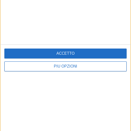
Iscriviti alla Newsletter
Iscriviti
ACCETTO
Iscrivendoti accetti i
termini
e la
privacy policy
PIÙ OPZIONI
Altri contenuti a tema
Farmacie di turno dal 03 al
Farmacie di turno dal 27