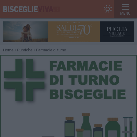
MENU
Home
Rubriche
Farmacie di turno