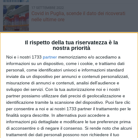
17 SETTEMBRE 2022
Covid in Puglia, scende il dato dei ricoverati
nelle ultime ore
17 SETTEMBRE 2022
Vaccino anti-Covid, disponibile la nuova
Il rispetto della tua riservatezza è la
nostra priorità
formula contro tutte le varianti
Noi e i nostri 1733
partner
memorizziamo e/o accediamo a
informazioni su un dispositivo, come i cookie, e trattiamo dati
16 SETTEMBRE 2022
personali, come identificatori univoci e informazioni standard
Covid, 730 casi positivi in Puglia nelle ultime
inviate da un dispositivo per annunci e contenuti personalizzati,
ore
misurazione di annunci e contenuti, analisi dell'audience e
sviluppo dei servizi.
Con la tua autorizzazione noi e i nostri
15 SETTEMBRE 2022
partner possiamo utilizzare dati precisi di geolocalizzazione e
Covid, numeri stabili in Puglia
identificazione tramite la scansione del dispositivo. Puoi fare clic
per consentire a noi e ai nostri 1733 partner il trattamento per le
finalità sopra descritte. In alternativa puoi accedere a
informazioni più dettagliate e modificare le tue preferenze prima
14 SETTEMBRE 2022
Covid, scendono gli attualmente positivi e i
di acconsentire o di negare il consenso.
Si rende noto che alcuni
ricoverati in Puglia
trattamenti dei dati personali possono non richiedere il tuo