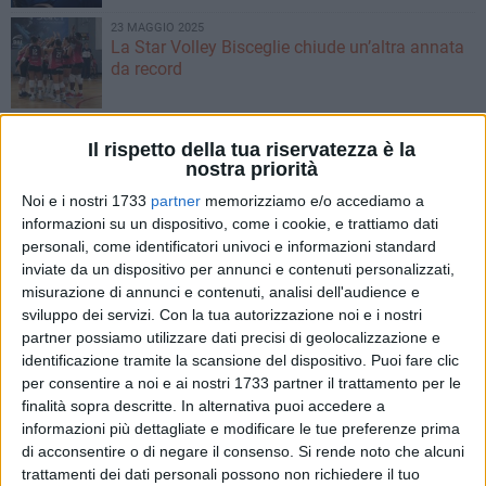
23 MAGGIO 2025
La Star Volley Bisceglie chiude un’altra annata
da record
21 MAGGIO 2025
Star Volley Bisceglie di scena a Riccione per il
Il rispetto della tua riservatezza è la
nostra priorità
ritorno del primo turno playoff
Noi e i nostri 1733
partner
memorizziamo e/o accediamo a
informazioni su un dispositivo, come i cookie, e trattiamo dati
18 MAGGIO 2025
personali, come identificatori univoci e informazioni standard
La Star Volley Bisceglie piega Riccione
inviate da un dispositivo per annunci e contenuti personalizzati,
nell’andata del primo turno playoff
misurazione di annunci e contenuti, analisi dell'audience e
sviluppo dei servizi.
Con la tua autorizzazione noi e i nostri
17 MAGGIO 2025
partner possiamo utilizzare dati precisi di geolocalizzazione e
Star Volley Bisceglie, primo round playoff
identificazione tramite la scansione del dispositivo. Puoi fare clic
per consentire a noi e ai nostri 1733 partner il trattamento per le
finalità sopra descritte. In alternativa puoi accedere a
informazioni più dettagliate e modificare le tue preferenze prima
11 MAGGIO 2025
Star Volley Bisceglie da urlo: playoff!
di acconsentire o di negare il consenso.
Si rende noto che alcuni
trattamenti dei dati personali possono non richiedere il tuo