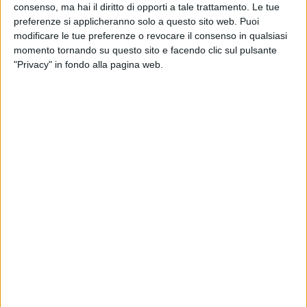
consenso, ma hai il diritto di opporti a tale trattamento. Le tue
preferenze si applicheranno solo a questo sito web. Puoi
26 APRILE 2025
modificare le tue preferenze o revocare il consenso in qualsiasi
La Star Volley Bisceglie batte Pomezia e
momento tornando su questo sito e facendo clic sul pulsante
conquista altri tre punti pesantissimi
"Privacy" in fondo alla pagina web.
25 APRILE 2025
Star Volley Bisceglie in campo il 25 aprile, sfida
con Pomezia al PalaCosmai
23 APRILE 2025
Cambia la data del match fra Star Volley
Bisceglie e Pomezia
14 APRILE 2025
Star Volley Bisceglie, gara senza intoppi e
successo nitido sul campo del Crotone
12 APRILE 2025
Star Volley Bisceglie di scena a Crotone