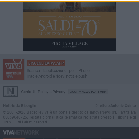
BISCEGLIEVIVA APP
Scarica l'applicazione per iPhone,
iPad e Android e ricevi notizie push
Contatti
Policy e Privacy
GOCITY NEWS PLATFORM
Notizie da
Bisceglie
Direttore
Antonio Quinto
© 2001-2026 BisceglieViva è un portale gestito da InnovaNews srl. Partita iva
08059640725. Testata giornalistica telematica registrata presso il Tribunale di
Trani. Tutti i diritti riservati.