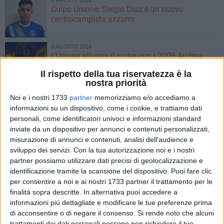
6 AGOSTO 2026
Colpo Unione: Sergio Diaz è un nuovo
centrocampista azzurro
6 AGOSTO 2026
L'Unione allunga il roster con i 2009 Andrea
Torchetti, Alessandro La Notte e Marco Zitoli
Il rispetto della tua riservatezza è la
nostra priorità
5 AGOSTO 2026
Noi e i nostri 1733
partner
memorizziamo e/o accediamo a
Unione, agosto ricco di amichevoli. Le date dei
informazioni su un dispositivo, come i cookie, e trattiamo dati
primi impegni ufficiali
personali, come identificatori univoci e informazioni standard
inviate da un dispositivo per annunci e contenuti personalizzati,
misurazione di annunci e contenuti, analisi dell'audience e
4 AGOSTO 2026
Unione, in difesa arriva Francesco Lorusso
sviluppo dei servizi.
Con la tua autorizzazione noi e i nostri
partner possiamo utilizzare dati precisi di geolocalizzazione e
identificazione tramite la scansione del dispositivo. Puoi fare clic
per consentire a noi e ai nostri 1733 partner il trattamento per le
3 AGOSTO 2026
finalità sopra descritte. In alternativa puoi accedere a
Unione, innesto per le corsie offensive: ecco
informazioni più dettagliate e modificare le tue preferenze prima
Marco Antonio Ferretti
di acconsentire o di negare il consenso.
Si rende noto che alcuni
trattamenti dei dati personali possono non richiedere il tuo