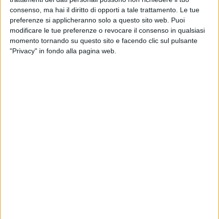
1 AGOSTO 2026
consenso, ma hai il diritto di opporti a tale trattamento. Le tue
Unione, Michelangelo Lamanuzzi si aggiunge
preferenze si applicheranno solo a questo sito web. Puoi
al reparto dei portieri
modificare le tue preferenze o revocare il consenso in qualsiasi
momento tornando su questo sito e facendo clic sul pulsante
"Privacy" in fondo alla pagina web.
30 LUGLIO 2026
Nuovo under in azzurro: Simone Pignataro è
dell'Unione
22 LUGLIO 2026
Inizia la stagione sportiva dell'Unione: fissata
la data del raduno
18 LUGLIO 2026
Qualità e corsa al servizio dell'Unione: ecco
Francesco Barrasso
16 LUGLIO 2026
L'Unione accoglie il giovane Christian Caputi