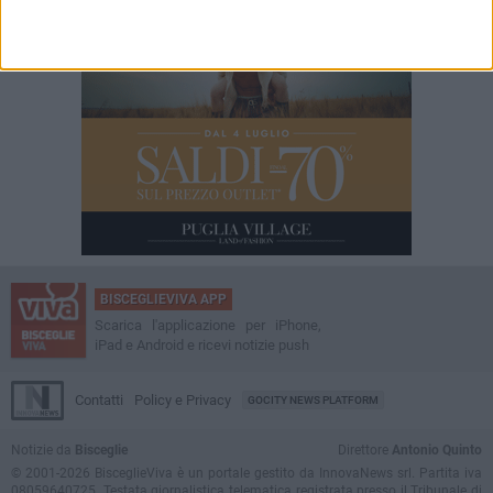
BISCEGLIEVIVA APP
Scarica l'applicazione per iPhone,
iPad e Android e ricevi notizie push
Contatti
Policy e Privacy
GOCITY NEWS PLATFORM
Notizie da
Bisceglie
Direttore
Antonio Quinto
© 2001-2026 BisceglieViva è un portale gestito da InnovaNews srl. Partita iva
08059640725. Testata giornalistica telematica registrata presso il Tribunale di